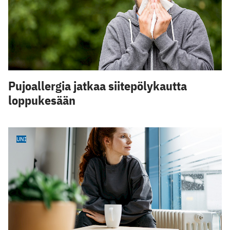
Pujoallergia jatkaa siitepölykautta
loppukesään
UNI