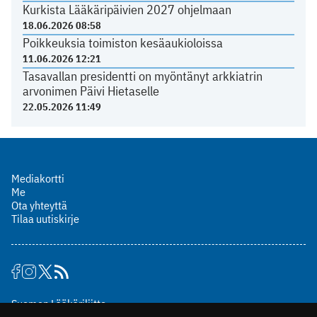
Kurkista Lääkäripäivien 2027 ohjelmaan
18.06.2026 08:58
Poikkeuksia toimiston kesäaukioloissa
11.06.2026 12:21
Tasavallan presidentti on myöntänyt arkkiatrin
arvonimen Päivi Hietaselle
22.05.2026 11:49
Mediakortti
Me
Ota yhteyttä
Tilaa uutiskirje
Suomen Lääkäriliitto