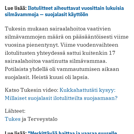
Lue lisää:
Ilotulitteet aiheuttavat vuosittain lukuisia
silmävammoja — suojalasit käyttöön
Tukesin mukaan sairaalahoitoa vaativien
silmävammojen määrä on pääsääntöisesti viime
vuosina pienentynyt. Viime vuodenvaihteen
ilotulitusten yhteydessä sattui kuitenkin 17
sairaalahoitoa vaatinutta silmävammaa.
Potilaista yhdellä oli vammautumisen aikaan
suojalasit. Heistä kuusi oli lapsia.
Katso Tukesin video:
Kukkahattutäti kysyy:
Millaiset suojalasit ilotulitteilta suojaamaan?
Lähteet:
Tukes
ja Terveystalo
Lue lisää:
"Merkittävää haittaa ja vaaraa suurelle