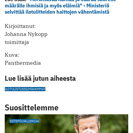
määrälle ihmisiä ja myös eläimiä" - Ministeriö
selvittää ilotulitteiden haittojen vähentämistä
Kirjoittanut:
Johanna Nykopp
toimittaja
Kuva:
Panthermedia
Lue lisää jutun aiheesta
ILOTULISTUS
SILMÄVAMMAT
Suosittelemme
SIITEPÖLYALLERGIA