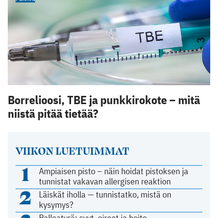
Borrelioosi, TBE ja punkkirokote – mitä
niistä pitää tietää?
VIIKON LUETUIMMAT
1
Ampiaisen pisto – näin hoidat pistoksen ja
tunnistat vakavan allergisen reaktion
2
Läiskät iholla — tunnistatko, mistä on
kysymys?
Palleatyrä: syyt, oireet ja hoito