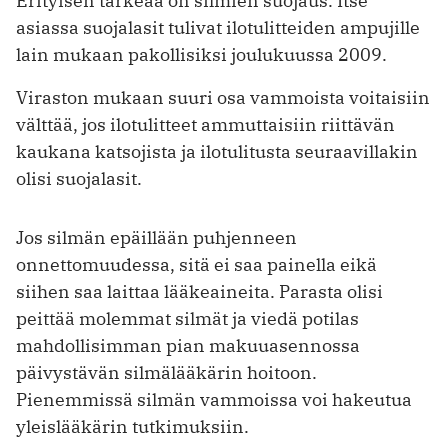
Erityisen tärkeää on silmien suojaus. Itse
asiassa suojalasit tulivat ilotulitteiden ampujille
lain mukaan pakollisiksi joulukuussa 2009.
Viraston mukaan suuri osa vammoista voitaisiin
välttää, jos ilotulitteet ammuttaisiin riittävän
kaukana katsojista ja ilotulitusta seuraavillakin
olisi suojalasit.
Jos silmän epäillään puhjenneen
onnettomuudessa, sitä ei saa painella eikä
siihen saa laittaa lääkeaineita. Parasta olisi
peittää molemmat silmät ja viedä potilas
mahdollisimman pian makuuasennossa
päivystävän silmälääkärin hoitoon.
Pienemmissä silmän vammoissa voi hakeutua
yleislääkärin tutkimuksiin.