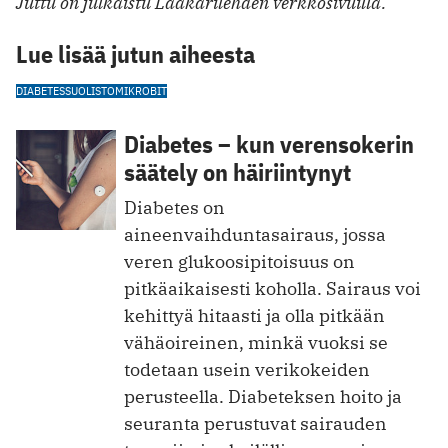
Juttu on julkaistu Lääkärilehden verkkosivuilla.
Lue lisää jutun aiheesta
DIABETES
SUOLISTOMIKROBIT
Diabetes – kun verensokerin
säätely on häiriintynyt
Diabetes on
aineenvaihduntasairaus, jossa
veren glukoosipitoisuus on
pitkäaikaisesti koholla. Sairaus voi
kehittyä hitaasti ja olla pitkään
vähäoireinen, minkä vuoksi se
todetaan usein verikokeiden
perusteella. Diabeteksen hoito ja
seuranta perustuvat sairauden