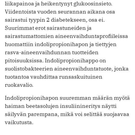
liikapainoa ja heikentynyt glukoosinsieto.
Viidentoista vuoden seurannan aikana osa
sairastui tyypin 2 diabetekseen, osa ei.
Suurimmat erot sairastuneiden ja
sairastumattomien aineenvaihduntaprofiileissa
huomattiin indolipropionihapon ja tiettyjen
rasva-aineenvaihdunnan tuotteiden
pitoisuuksissa. Indolipropionihappo on
suolistobakteerien aineenvaihduntatuote, jonka
tuotantoa vauhdittaa runsaskuituinen
ruokavalio.
Indolipropionihapon suuremman määrän myötä
haiman beetasolujen insuliinineritys näytti
säilyvän parempana, mikä voi selittää suojaavaa
vaikutusta.