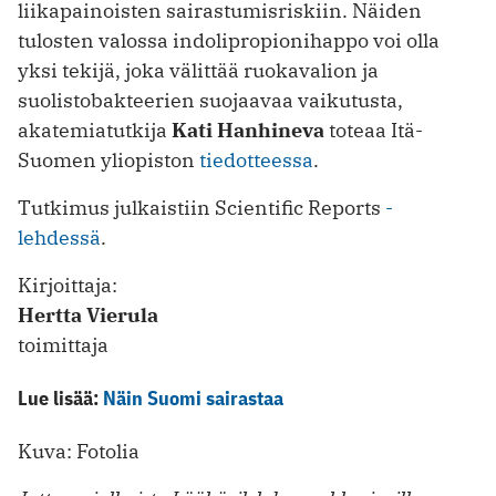
liikapainoisten sairastumisriskiin. Näiden
tulosten valossa indolipropionihappo voi olla
yksi tekijä, joka välittää ruokavalion ja
suolistobakteerien suojaavaa vaikutusta,
akatemiatutkija
Kati Hanhineva
toteaa Itä-
Suomen yliopiston
tiedotteessa
.
Tutkimus julkaistiin Scientific Reports
-
lehdessä
.
Kirjoittaja:
Hertta Vierula
toimittaja
Lue lisää:
Näin Suomi sairastaa
Kuva: Fotolia