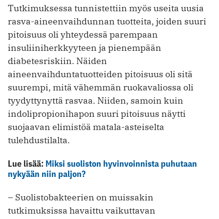
Tutkimuksessa tunnistettiin myös useita uusia
rasva-aineenvaihdunnan tuotteita, joiden suuri
pitoisuus oli yhteydessä parempaan
insuliiniherkkyyteen ja pienempään
diabetesriskiin. Näiden
aineenvaihduntatuotteiden pitoisuus oli sitä
suurempi, mitä vähemmän ruokavaliossa oli
tyydyttynyttä rasvaa. Niiden, samoin kuin
indolipropionihapon suuri pitoisuus näytti
suojaavan elimistöä matala-asteiselta
tulehdustilalta.
Lue lisää:
Miksi suoliston hyvinvoinnista puhutaan
nykyään niin paljon?
– Suolistobakteerien on muissakin
tutkimuksissa havaittu vaikuttavan