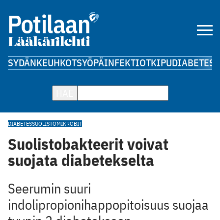
SYDÄN
KEUHKOT
SYÖPÄ
INFEKTIOT
KIPU
DIABETES
A
HAE
DIABETES
SUOLISTOMIKROBIT
Suolistobakteerit voivat
suojata diabetekselta
Seerumin suuri
indolipropionihappopitoisuus suojaa