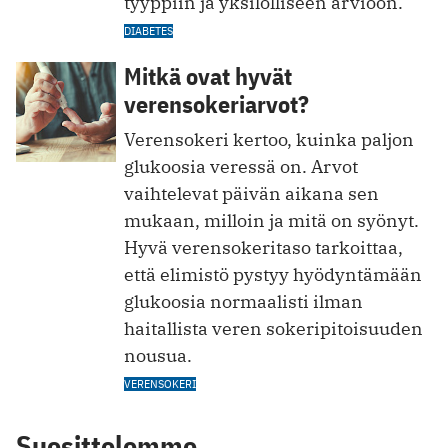
tyyppiin ja yksilölliseen arvioon.
DIABETES
Mitkä ovat hyvät
verensokeriarvot?
Verensokeri kertoo, kuinka paljon
glukoosia veressä on. Arvot
vaihtelevat päivän aikana sen
mukaan, milloin ja mitä on syönyt.
Hyvä verensokeritaso tarkoittaa,
että elimistö pystyy hyödyntämään
glukoosia normaalisti ilman
haitallista veren sokeripitoisuuden
nousua.
VERENSOKERI
Suosittelemme