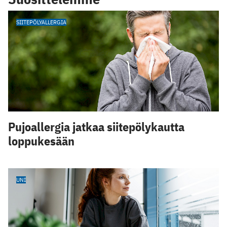
SIITEPÖLYALLERGIA
Pujoallergia jatkaa siitepölykautta
loppukesään
UNI