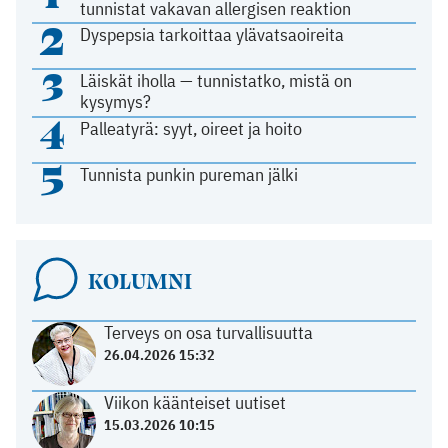
tunnistat vakavan allergisen reaktion
2
Dyspepsia tarkoittaa ylävatsaoireita
3
Läiskät iholla — tunnistatko, mistä on
kysymys?
4
Palleatyrä: syyt, oireet ja hoito
5
Tunnista punkin pureman jälki
KOLUMNI
Terveys on osa turvallisuutta
26.04.2026 15:32
Viikon käänteiset uutiset
15.03.2026 10:15