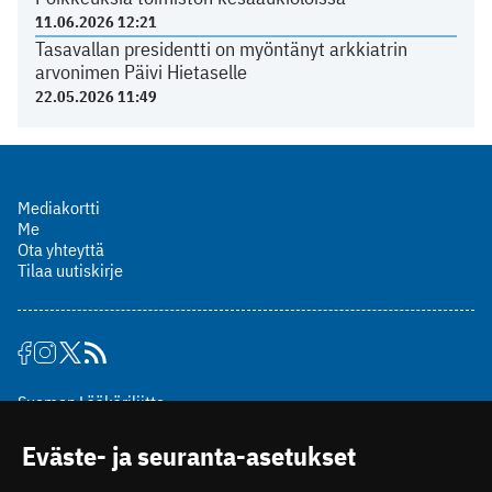
11.06.2026 12:21
Tasavallan presidentti on myöntänyt arkkiatrin
arvonimen Päivi Hietaselle
22.05.2026 11:49
Mediakortti
Me
Ota yhteyttä
Tilaa uutiskirje
Suomen Lääkäriliitto
Mäkelänkatu 2, PL 49
Eväste- ja seuranta-asetukset
00510 Helsinki
puh. (09) 393 091