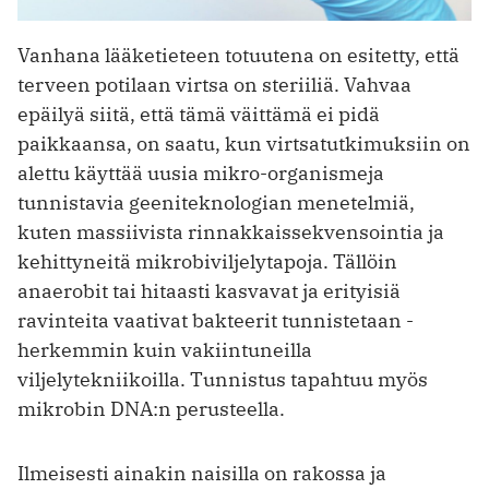
Vanhana lääketieteen totuutena on esitetty, että
terveen potilaan virtsa on steriiliä. Vahvaa
epäilyä siitä, että tämä väittämä ei pidä
paikkaansa, on saatu, kun virtsa­tutkimuksiin on
alettu käyttää uusia mikro-organismeja
tunnistavia geeniteknologian menetelmiä,
kuten massiivista rinnakkais­sekvensointia ja
kehittyneitä mikrobiviljelytapoja. Tällöin
anaerobit tai hitaasti kasvavat ja erityisiä
ravinteita vaativat bakteerit tunnistetaan ­
herkemmin kuin vakiintuneilla
viljelytekniikoilla. Tunnistus tapahtuu myös
mikrobin DNA:n perusteella.
Ilmeisesti ainakin naisilla on rakossa ja