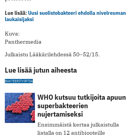
Lue lisää:
Uusi suolistobakteeri ehdolla nivelreuman
laukaisijaksi
Kuva:
Panthermedia
Julkaistu Lääkärilehdessä 50–52/15.
Lue lisää jutun aiheesta
BAKTEERIT
VIRTSA
WHO kutsuu tutkijoita apuun
superbakteerien
nujertamiseksi
Ensimmäistä kertaa julkaistulla
listalla on 12 antibiooteille