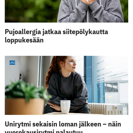
Pujoallergia jatkaa siitepölykautta
loppukesään
UNI
Unirytmi sekaisin loman jälkeen – näin
vuorokausirytmi palautuu