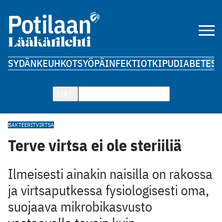
SYDÄN
KEUHKOT
SYÖPÄ
INFEKTIOT
KIPU
DIABETES
A
HAE
BAKTEERIT
VIRTSA
Terve virtsa ei ole steriiliä
Ilmeisesti ainakin naisilla on rakossa
ja virtsaputkessa fysiologisesti oma,
suojaava mikrobikasvusto