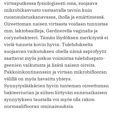
virtsaputkessa fysiologisesti oma, suojaava
mikrobikasvusto vastaavalla tavoin kuin
ruoansulatuskanavassa, iholla ja emättimessä.
Oireettoman naisen virtsasta voidaan tunnistaa
mm. laktobasilleja, Gardnerella vaginalis ja
corynebakteeri. Tämän löydöksen merkitystä ei
vielä tunneta kovin hyvin. Tulehdukselta
suojaavan vaikutuksen ohella nämä saprofyytit
saattavat myös joskus voimistaa tulehduspato­
geenien vaikutusta ja lisätä naisen oireita.
Pakkoinkontinenssin ja virtsan mikrobiflooran
välillä on myös havaittu yhteys.
Synnytyslääkärien hyvin tunteman oireettoman
bakteeriurian ja siihen liittyvän ennenaikaisen
synnytyksen taustalla voi myös olla rakon
normaaliflooran ominaisuuksia.