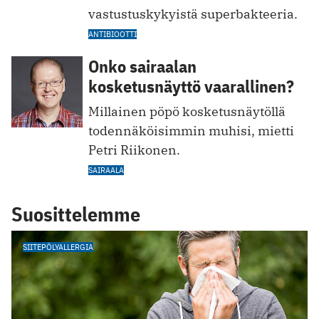
vastustuskykyistä superbakteeria.
ANTIBIOOTTI
Onko sairaalan
kosketusnäyttö vaarallinen?
Millainen pöpö kosketusnäytöllä
todennäköisimmin muhisi, mietti
Petri Riikonen.
SAIRAALA
Suosittelemme
SIITEPÖLYALLERGIA