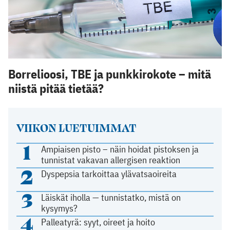
Borrelioosi, TBE ja punkkirokote – mitä
niistä pitää tietää?
VIIKON LUETUIMMAT
1
Ampiaisen pisto – näin hoidat pistoksen ja
tunnistat vakavan allergisen reaktion
2
Dyspepsia tarkoittaa ylävatsaoireita
3
Läiskät iholla — tunnistatko, mistä on
kysymys?
4
Palleatyrä: syyt, oireet ja hoito