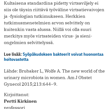
Kultaisena standardina pidetty virtsaviljely ei
siis ole täysin riittävä työ­väline virtsatievaivojen
ja -fysiologian tutkimukseen. Herkkien
tutkimus­menetelmien arvon selvittely on
kuitenkin vasta alussa. Niillä voi olla suuri
merkitys myös virtsateiden virus- ja sieni-
ongelmien selvittelyssä.
Lue lisää:
Syöpäkudoksen bakteerit voivat huonontaa
hoitovastetta
Lähde: Brubaker L, Wolfe A. The new world of the
urinary microbiota in women. Am J Obstet
Gynecol 2015;213:644–9.
Kirjoittanut:
Pertti Kirkinen
professori