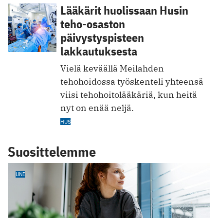
Lääkärit huolissaan Husin
teho-osaston
päivystyspisteen
lakkautuksesta
Vielä keväällä Meilahden
tehohoidossa työskenteli yhteensä
viisi tehohoitolääkäriä, kun heitä
nyt on enää neljä.
HUS
Suosittelemme
UNI