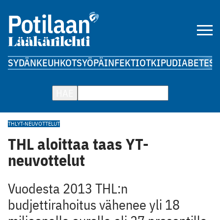
SYDÄN
KEUHKOT
SYÖPÄ
INFEKTIOT
KIPU
DIABETES
A
HAE
THL
YT-NEUVOTTELUT
THL aloittaa taas YT-
neuvottelut
Vuodesta 2013 THL:n
budjettirahoitus vähenee yli 18