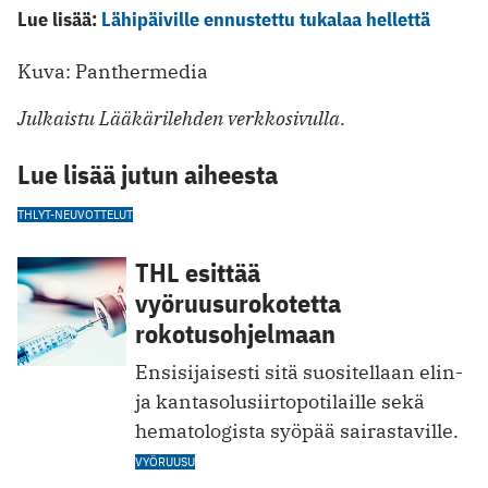
Lue lisää:
Lähipäiville ennustettu tukalaa hellettä
Kuva: Panthermedia
Julkaistu Lääkärilehden verkkosivulla.
Lue lisää jutun aiheesta
THL
YT-NEUVOTTELUT
THL esittää
vyöruusurokotetta
rokotusohjelmaan
Ensisijaisesti sitä suositellaan elin-
ja kantasolusiirtopotilaille sekä
hematologista syöpää sairastaville.
VYÖRUUSU