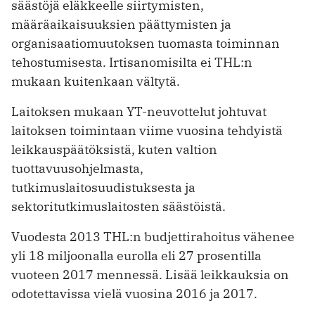
säästöjä eläkkeelle siirtymisten,
määräaikaisuuksien päättymisten ja
organisaatiomuutoksen tuomasta toiminnan
tehostumisesta. Irtisanomisilta ei THL:n
mukaan kuitenkaan vältytä.
Laitoksen mukaan YT-neuvottelut johtuvat
laitoksen toimintaan viime vuosina tehdyistä
leikkauspäätöksistä, kuten valtion
tuottavuusohjelmasta,
tutkimuslaitosuudistuksesta ja
sektoritutkimuslaitosten säästöistä.
Vuodesta 2013 THL:n budjettirahoitus vähenee
yli 18 miljoonalla eurolla eli 27 prosentilla
vuoteen 2017 mennessä. Lisää leikkauksia on
odotettavissa vielä vuosina 2016 ja 2017.