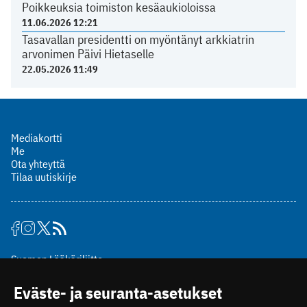
Poikkeuksia toimiston kesäaukioloissa
11.06.2026 12:21
Tasavallan presidentti on myöntänyt arkkiatrin
arvonimen Päivi Hietaselle
22.05.2026 11:49
Mediakortti
Me
Ota yhteyttä
Tilaa uutiskirje
Suomen Lääkäriliitto
Mäkelänkatu 2, PL 49
Eväste- ja seuranta-asetukset
00510 Helsinki
puh. (09) 393 091