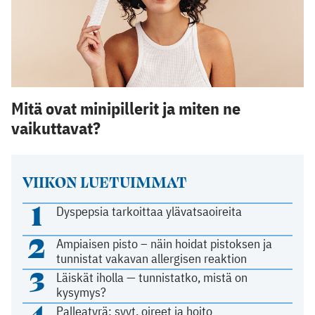
Mitä ovat minipillerit ja miten ne
vaikuttavat?
VIIKON LUETUIMMAT
1
Dyspepsia tarkoittaa ylävatsaoireita
2
Ampiaisen pisto – näin hoidat pistoksen ja
tunnistat vakavan allergisen reaktion
3
Läiskät iholla — tunnistatko, mistä on
kysymys?
4
Palleatyrä: syyt, oireet ja hoito