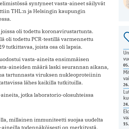
imistössä syntyneet vasta-aineet säilyvät
ttiin THL:n ja Helsingin kaupungin
essa.
oissa oli todettu koronavirustartunta.
lä oli todettu PCR-testillä varmennettu
 tutkittavaa, joista osa oli lapsia.
Un
vu
muodostui vasta-aineita ensimmäisen
05
sta-aineiden määrä laski seurannan aikana,
Mi
ua tartunnasta viruksen nukleoproteiinin
va
ttavissa lähes kaikilla tutkituilla.
26
Lu
ineita, jotka laboratorio-olosuhteissa
ku
24
El
va
la, millainen immuniteetti suojaa uudelta
15
ta-aineilla todennäköisesti on merkitystä.