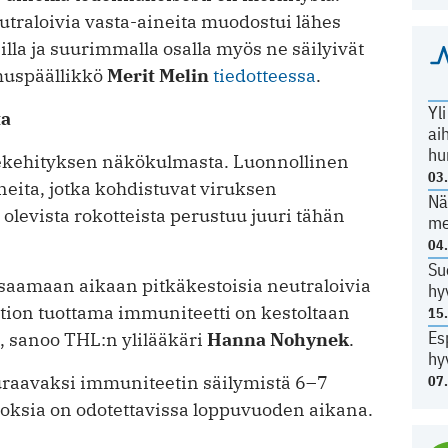
utraloivia vasta-aineita muodostui lähes
lla ja suurimmalla osalla myös ne säilyivät
muspäällikkö
Merit Melin
tiedotteessa
.
Yl
ta
ai
hu
tekehityksen näkökulmasta. Luonnollinen
03
ineita, jotka kohdistuvat viruksen
Nä
ä olevista rokotteista perustuu juuri tähän
me
04
Su
saamaan aikaan pitkäkestoisia neutraloivia
hy
ektion tuottama immuniteetti on kestoltaan
15
Es
, sanoo THL:n ylilääkäri
Hanna Nohynek
.
hy
uraavaksi immuniteetin säilymistä 6–7
07
oksia on odotettavissa loppuvuoden aikana.