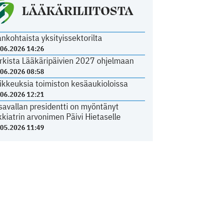
LÄÄKÄRILIITOSTA
ankohtaista yksityissektorilta
.06.2026 14:26
rkista Lääkäripäivien 2027 ohjelmaan
.06.2026 08:58
ikkeuksia toimiston kesäaukioloissa
.06.2026 12:21
savallan presidentti on myöntänyt
kkiatrin arvonimen Päivi Hietaselle
.05.2026 11:49