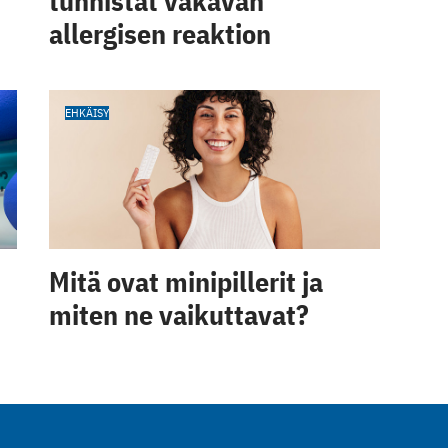
tunnistat vakavan
allergisen reaktion
EHKÄISY
Mitä ovat minipillerit ja
miten ne vaikuttavat?