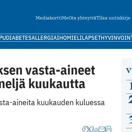
Mediakortti
Me
Ota yhteyttä
Tilaa uutiskirje
PU
DIABETES
ALLERGIA
IHO
MIELI
LAPSET
HYVINVOIN
ksen vasta-aineet
V
 neljä kuukautta
asta-aineita kuukauden kuluessa