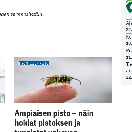
den verkkosivuilla.
Aj
22
Ku
18
Po
11
HYÖNTEISEN PISTO
Ta
ar
22
Ampiaisen pisto – näin
hoidat pistoksen ja