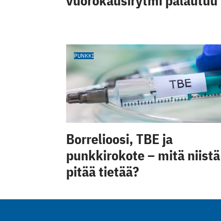
vuorokausirytmi palautuu
PUNKKI
Borrelioosi, TBE ja
punkkirokote – mitä niistä
pitää tietää?