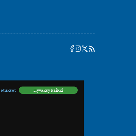
setukset
Hyväksy kaikki