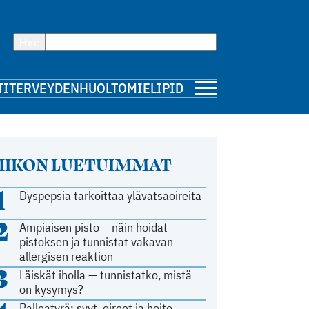
Hae
TI
TERVEYDENHUOLTO
MIELIPIDE
IIKON LUETUIMMAT
1
Dyspepsia tarkoittaa ylävatsaoireita
2
Ampiaisen pisto – näin hoidat
pistoksen ja tunnistat vakavan
allergisen reaktion
3
Läiskät iholla — tunnistatko, mistä
on kysymys?
Palleatyrä: syyt, oireet ja hoito