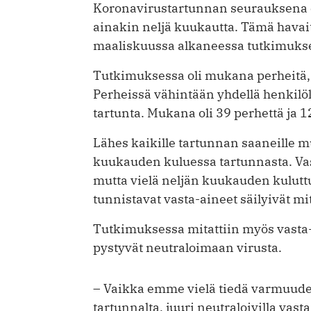
Koronavirustartunnan seurauksena el
ainakin neljä kuukautta. Tämä havai
maaliskuussa alkaneessa tutkimuks
Tutkimuksessa oli mukana perheitä, j
Perheissä vähintään yhdellä henkilöl
tartunta. Mukana oli 39 perhettä ja 129
Lähes kaikille tartunnan saaneille 
kuukauden kuluessa tartunnasta. Va
mutta vielä neljän kuukauden kulutt
tunnistavat vasta-aineet säilyivät mita
Tutkimuksessa mitattiin myös vasta-a
pystyvät neutraloimaan virusta.
– Vaikka emme vielä tiedä varmuudel
tartunnalta, juuri neutraloivilla vas