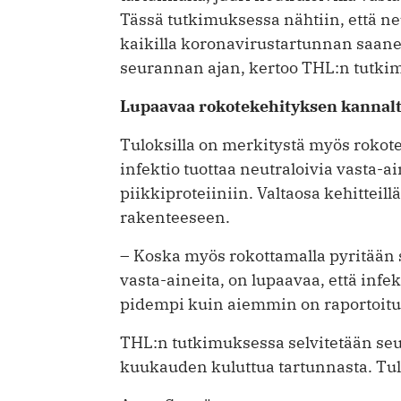
Tässä tutkimuksessa nähtiin, että ne
kaikilla koronavirustartunnan saanei
seurannan ajan, kertoo THL:n tutki
Lupaavaa rokotekehityksen kannal
Tuloksilla on merkitystä myös roko
infektio tuottaa neutraloivia vasta-a
piikkiproteiiniin. Valtaosa kehitteill
rakenteeseen.
– Koska myös rokottamalla pyritään 
vasta-aineita, on lupaavaa, että inf
pidempi kuin aiemmin on raportoitu
THL:n tutkimuksessa selvitetään se
kuukauden kuluttua tartunnasta. Tul