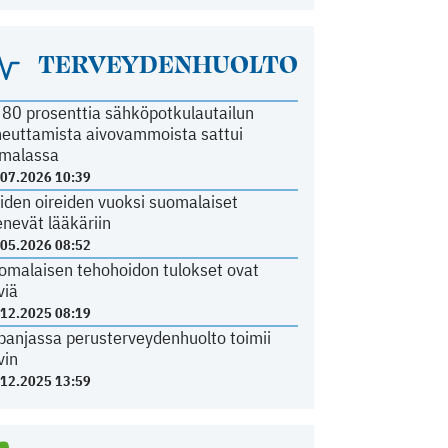
TERVEYDENHUOLTO
i 80 prosenttia sähköpotkulautailun
heuttamista aivovammoista sattui
malassa
.07.2026 10:39
iden oireiden vuoksi suomalaiset
nevät lääkäriin
.05.2026 08:52
omalaisen tehohoidon tulokset ovat
viä
.12.2025 08:19
panjassa perusterveydenhuolto toimii
vin
.12.2025 13:59