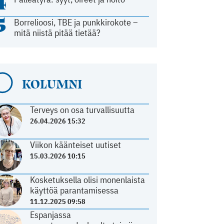
4
5
Borrelioosi, TBE ja punkkirokote –
mitä niistä pitää tietää?
KOLUMNI
Terveys on osa turvallisuutta
26.04.2026 15:32
Viikon käänteiset uutiset
15.03.2026 10:15
Kosketuksella olisi monenlaista
käyttöä parantamisessa
11.12.2025 09:58
Espanjassa