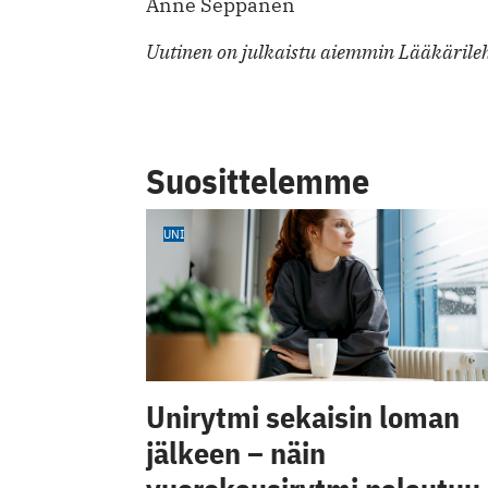
Anne Seppänen
Uutinen on julkaistu aiemmin Lääkärileh
Suosittelemme
UNI
Unirytmi sekaisin loman
jälkeen – näin