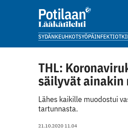
SYDÄN
KEUHKOT
SYÖPÄ
INFEKTIOT
KI
THL: Koronaviru
säilyvät ainakin
Lähes kaikille muodostui v
tartunnasta.
21.10.2020 11.04