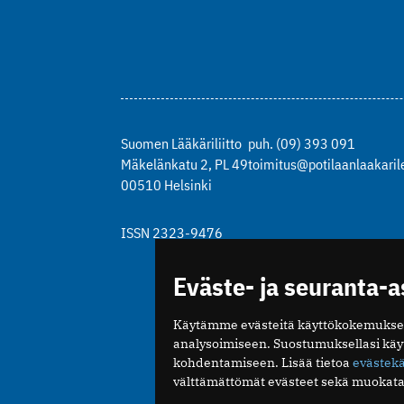
Suomen Lääkäriliitto
puh. (09) 393 091
Mäkelänkatu 2, PL 49
toimitus@potilaanlaakarile
00510 Helsinki
ISSN 2323-9476
Eväste- ja seuranta-
Käytämme evästeitä käyttökokemukse
analysoimiseen. Suostumuksellasi kä
kohdentamiseen. Lisää tietoa
evästek
välttämättömät evästeet sekä muokata