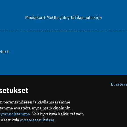
Mediakortti
Me
Ota yhteyttä
Tilaa uutiskirje
hti.fi
Evästea
asetukset
n parantamiseen ja kävijämäärämme
ytämme evästeitä myös markkinoinnin
äytännöistämme
. Voit hyväksyä kaikki tai vain
 asetuksia
evästeasetuksissa
.