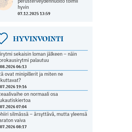
perusterveydenhuolto toimii
hyvin
07.12.2025 13:59
HYVINVOINTI
irytmi sekaisin loman jälkeen – näin
orokausirytmi palautuu
.08.2026 06:13
tä ovat minipillerit ja miten ne
ikuttavat?
.07.2026 19:16
teaalivaihe on normaali osa
ukautiskiertoa
.07.2026 07:04
ohiiri silmässä – ärsyttävä, mutta yleensä
araton vaiva
.07.2026 08:17