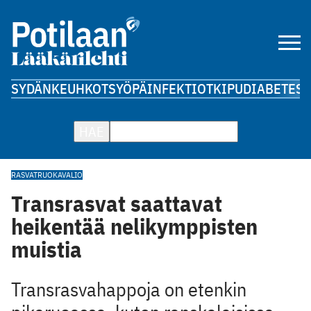
SYDÄN
KEUHKOT
SYÖPÄ
INFEKTIOT
KIPU
DIABETES
A
HAE
RASVAT
RUOKAVALIO
Transrasvat saattavat
heikentää nelikymppisten
muistia
Transrasvahappoja on etenkin