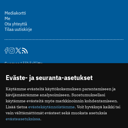
Mediakortti
Me
Ota yhteyttä
Tilaa uutiskirje
Suomen Lääkäriliitto
Mäkelänkatu 2, PL 49
Eväste- ja seuranta-asetukset
00510 Helsinki
puh. (09) 393 091
Käytämme evästeitä käyttökokemuksen parantamiseen ja
toimitus@potilaanlaakarilehti.fi
kävijämäärämme analysoimiseen. Suostumuksellasi
käytämme evästeitä myös markkinoinnin kohdentamiseen.
ISSN 2323-9476
Lisää tietoa
evästekäytännöistämme
. Voit hyväksyä kaikki tai
vain välttämättömät evästeet sekä muokata asetuksia
evästeasetuksissa
.