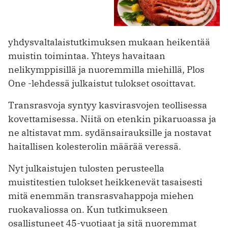
yhdysvaltalaistutkimuksen mukaan heikentää
muistin toimintaa. Yhteys havaitaan
nelikymppisillä ja nuoremmilla miehillä, Plos
One -lehdessä julkaistut tulokset osoittavat.
Transrasvoja syntyy kasvirasvojen teollisessa
kovettamisessa. Niitä on etenkin pikaruoassa ja
ne altistavat mm. sydänsairauksille ja nostavat
haitallisen kolesterolin määrää veressä.
Nyt julkaistujen tulosten perusteella
muistitestien tulokset heikkenevät tasaisesti
mitä enemmän transrasvahappoja miehen
ruokavaliossa on. Kun tutkimukseen
osallistuneet 45-vuotiaat ja sitä nuoremmat