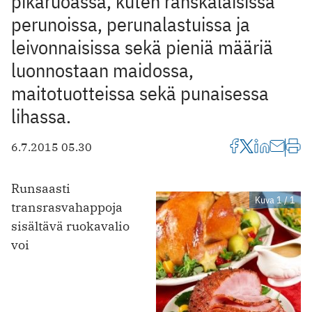
pikaruoassa, kuten ranskalaisissa
perunoissa, perunalastuissa ja
leivonnaisissa sekä pieniä määriä
luonnostaan maidossa,
maitotuotteissa sekä punaisessa
lihassa.
6.7.2015 05.30
Runsaasti
Kuva 1 / 1
transrasvahappoja
sisältävä ruokavalio
voi