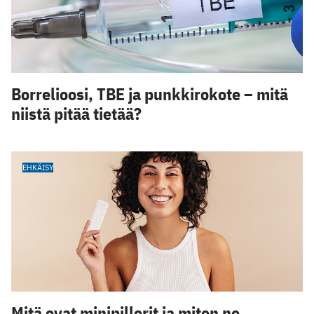
Borrelioosi, TBE ja punkkirokote – mitä
niistä pitää tietää?
EHKÄISY
Mitä ovat minipillerit ja miten ne