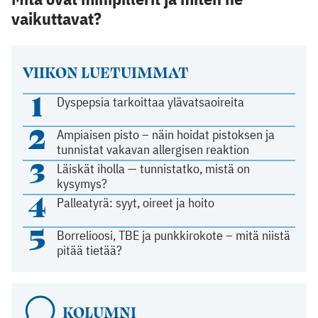
vaikuttavat?
VIIKON LUETUIMMAT
1
Dyspepsia tarkoittaa ylävatsaoireita
2
Ampiaisen pisto – näin hoidat pistoksen ja
tunnistat vakavan allergisen reaktion
3
Läiskät iholla — tunnistatko, mistä on
kysymys?
4
Palleatyrä: syyt, oireet ja hoito
5
Borrelioosi, TBE ja punkkirokote – mitä niistä
pitää tietää?
KOLUMNI