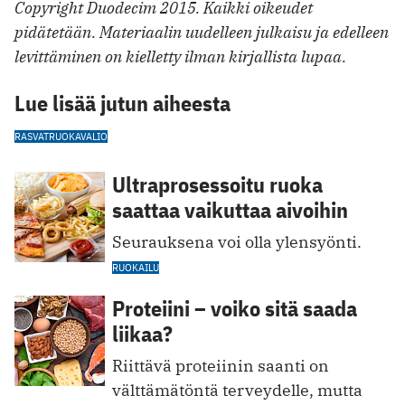
Copyright Duodecim 2015. Kaikki oikeudet
pidätetään. Materiaalin uudelleen julkaisu ja edelleen
levittäminen on kielletty ilman kirjallista lupaa.
Lue lisää jutun aiheesta
RASVAT
RUOKAVALIO
Ultraprosessoitu ruoka
saattaa vaikuttaa aivoihin
Seurauksena voi olla ylensyönti.
RUOKAILU
Proteiini – voiko sitä saada
liikaa?
Riittävä proteiinin saanti on
välttämätöntä terveydelle, mutta