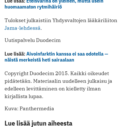
Lue lisää:
Eteisvärinä on yleinen, mutta usein
huomaamaton rytmihäiriö
Tulokset julkaistiin Yhdysvaltojen lääkäriliiton
Jama-lehdessä
.
Uutispalvelu Duodecim
Lue lisää:
Aivoinfarktin kanssa ei saa odotella —
näistä merkeistä heti sairaalaan
Copyright Duodecim 2015. Kaikki oikeudet
pidätetään. Materiaalin uudelleen julkaisu ja
edelleen levittäminen on kielletty ilman
kirjallista lupaa.
Kuva: Panthermedia
Lue lisää jutun aiheesta