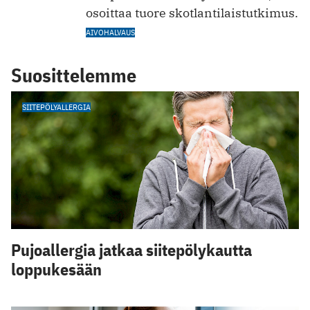
osoittaa tuore skotlantilaistutkimus.
AIVOHALVAUS
Suosittelemme
SIITEPÖLYALLERGIA
Pujoallergia jatkaa siitepölykautta
loppukesään