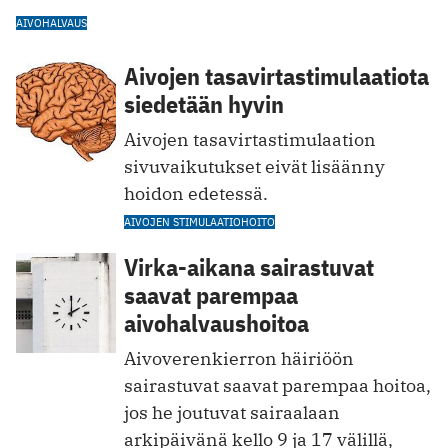
AIVOHALVAUS
Aivojen tasavirtastimulaatiota
siedetään hyvin
Aivojen tasavirtastimulaation
sivuvaikutukset eivät lisäänny
hoidon edetessä.
AIVOJEN STIMULAATIOHOITO
Virka-aikana sairastuvat
saavat parempaa
aivohalvaushoitoa
Aivoverenkierron häiriöön
sairastuvat saavat parempaa hoitoa,
jos he joutuvat sairaalaan
arkipäivänä kello 9 ja 17 välillä,