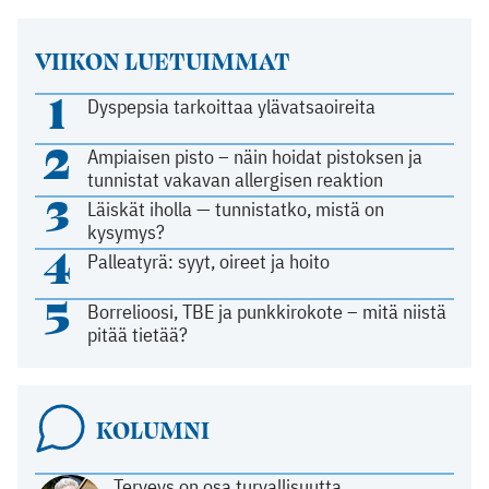
VIIKON LUETUIMMAT
1
Dyspepsia tarkoittaa ylävatsaoireita
2
Ampiaisen pisto – näin hoidat pistoksen ja
tunnistat vakavan allergisen reaktion
3
Läiskät iholla — tunnistatko, mistä on
kysymys?
4
Palleatyrä: syyt, oireet ja hoito
5
Borrelioosi, TBE ja punkkirokote – mitä niistä
pitää tietää?
KOLUMNI
Terveys on osa turvallisuutta