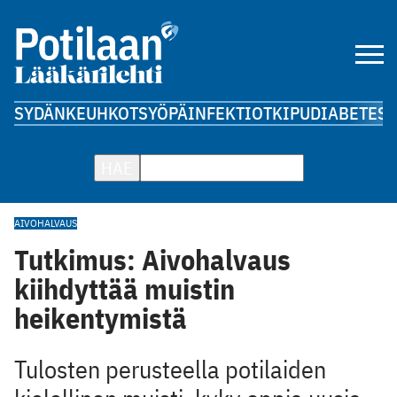
SYDÄN
KEUHKOT
SYÖPÄ
INFEKTIOT
KIPU
DIABETES
A
HAE
AIVOHALVAUS
Tutkimus: Aivohalvaus
kiihdyttää muistin
heikentymistä
Tulosten perusteella potilaiden