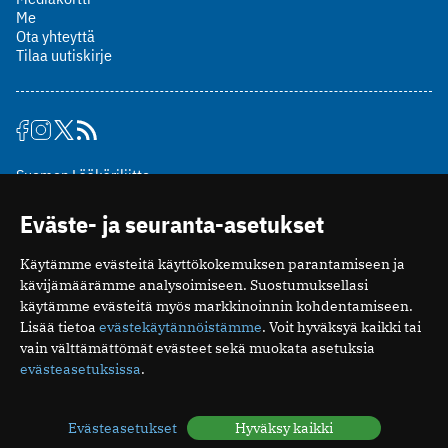
Me
Ota yhteyttä
Tilaa uutiskirje
Suomen Lääkäriliitto
Mäkelänkatu 2, PL 49
Eväste- ja seuranta-asetukset
00510 Helsinki
puh. (09) 393 091
Käytämme evästeitä käyttökokemuksen parantamiseen ja
toimitus@potilaanlaakarilehti.fi
kävijämäärämme analysoimiseen. Suostumuksellasi
käytämme evästeitä myös markkinoinnin kohdentamiseen.
ISSN 2323-9476
Lisää tietoa
evästekäytännöistämme
. Voit hyväksyä kaikki tai
vain välttämättömät evästeet sekä muokata asetuksia
evästeasetuksissa
.
Evästeasetukset
Hyväksy kaikki