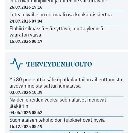
Mitä ovat minipillerit ja miten ne vaikuttavat?
26.07.2026 19:16
Luteaalivaihe on normaali osa kuukautiskiertoa
24.07.2026 07:04
Elohiiri silmässä – ärsyttävä, mutta yleensä
vaaraton vaiva
15.07.2026 08:17
TERVEYDENHUOLTO
Yli 80 prosenttia sähköpotkulautailun aiheuttamista
aivovammoista sattui humalassa
03.07.2026 10:39
Näiden oireiden vuoksi suomalaiset menevät
lääkäriin
04.05.2026 08:52
Suomalaisen tehohoidon tulokset ovat hyviä
15.12.2025 08:19