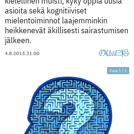
kielellinen muisti, kyky oppia uusia
asioita sekä kognitiiviset
mielentoiminnot laajemminkin
heikkenevät äkillisesti sairastumisen
jälkeen.
4.8.2015 21.00
Kuva 1 / 1