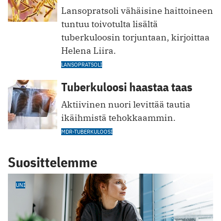
Lansopratsoli vähäisine haittoineen
tuntuu toivotulta lisältä
tuberkuloosin torjuntaan, kirjoittaa
Helena Liira.
LANSOPRATSOLI
Tuberkuloosi haastaa taas
Aktiivinen nuori levittää tautia
ikäihmistä tehokkaammin.
MDR-TUBERKULOOSI
Suosittelemme
UNI