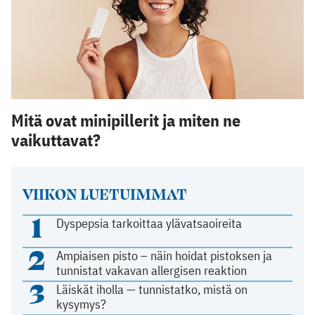
Mitä ovat minipillerit ja miten ne
vaikuttavat?
VIIKON LUETUIMMAT
1
Dyspepsia tarkoittaa ylävatsaoireita
2
Ampiaisen pisto – näin hoidat pistoksen ja
tunnistat vakavan allergisen reaktion
3
Läiskät iholla — tunnistatko, mistä on
kysymys?