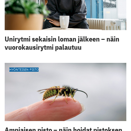
Unirytmi sekaisin loman jälkeen – näin
vuorokausirytmi palautuu
HYÖNTEISEN PISTO
Ampiaisen pisto – näin hoidat pistoksen