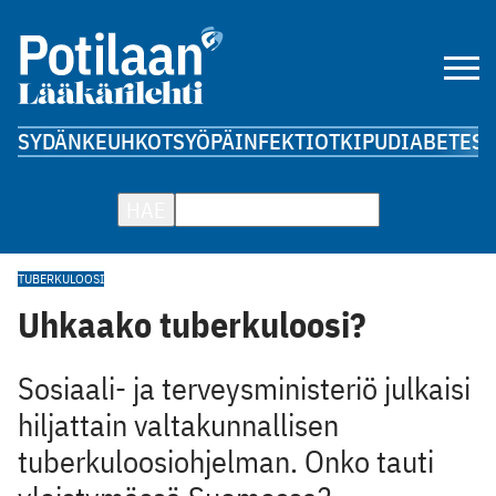
SYDÄN
KEUHKOT
SYÖPÄ
INFEKTIOT
KIPU
DIABETES
A
HAE
TUBERKULOOSI
Uhkaako tuberkuloosi?
Sosiaali- ja terveysministeriö julkaisi
hiljattain valtakunnallisen
tuberkuloosiohjelman. Onko tauti