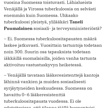
vuosina Suomessa toistuvasti. Lähi­alueista
Venäjällä ja Virossa tuber­kuloosia on selvästi
enemmän kuin Suomessa. Uhkaako
tuberkuloosi ­yleistyä, ylilääkäri
Taneli
Puumalainen
sosiaali- ja terveys­ministeriöstä?
– Ei. Suomessa tuberkuloositapausten määrä
laskee jatkuvasti. Vuosittain ­tartuntoja todetaan
noin 300. Suurin osa tapauksista todetaan
iäkkäillä suoma­laisilla, joiden vanha tartunta
aktivoituu vastustuskyvyn heiketessä.
– Venäjällä tavataan lääkeresistenttejä kantoja
lähinnä vankien ja muiden sosiaalisesti
syrjäytyneiden keskuudessa. Suomessa on
havaittu 0–6 lääkeresistenttiä
tuberkuloositapausta vuodessa. Ei ole
odotettavissa, että tilanne täällä huonontuisi