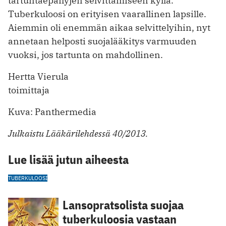
tartuntaepäilyjen selvittämiseen kyllä.
Tuberkuloosi on erityisen vaarallinen lapsille.
Aiemmin oli enemmän aikaa ­selvittelyihin, nyt
annetaan helposti suojalääkitys varmuuden
vuoksi, jos ­tartunta on mahdollinen.
Hertta Vierula
toimittaja
Kuva: Panthermedia
Julkaistu Lääkärilehdessä 40/2013.
Lue lisää jutun aiheesta
TUBERKULOOSI
Lansopratsolista suojaa
tuberkuloosia vastaan