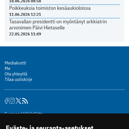
18.06.2026 08:58
Poikkeuksia toimiston kesäaukioloissa
11.06.2026 12:21
Tasavallan presidentti on myöntänyt arkkiatrin
arvonimen Päivi Hietaselle
22.05.2026 11:49
Mediakortti
Me
Ota yhteyttä
Tilaa uutiskirje
Suomen Lääkäriliitto
Mäkelänkatu 2, PL 49
Eväste- ja seuranta-asetukset
00510 Helsinki