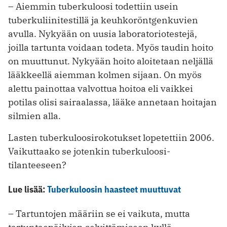
– Aiemmin tuberkuloosi todettiin usein
tuberkuliinitestillä ja keuhkoröntgen­kuvien
avulla. Nykyään on uusia laboratoriotestejä,
joilla tartunta voidaan todeta. Myös taudin hoito
on muuttunut. Nykyään hoito aloitetaan neljällä
lääkkeellä ­aiemman kolmen sijaan. On myös
alettu painottaa valvottua hoitoa eli vaikkei
potilas olisi sairaalassa, lääke annetaan hoitajan
silmien alla.
Lasten tuberkuloosirokotukset lopetettiin 2006.
Vaikuttaako se jotenkin tuberkuloosi­
tilanteeseen?
Lue lisää:
Tuberkuloosin haasteet muuttuvat
– Tartuntojen määriin se ei vaikuta, mutta