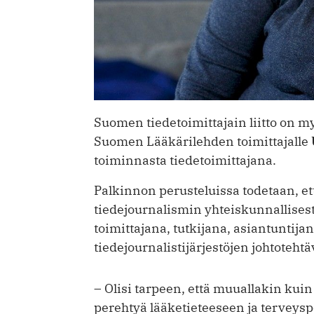
Suomen tiedetoimittajain liitto on 
Suomen Lääkärilehden toimittajalle
toiminnasta tiedetoimittajana.
Palkinnon perusteluissa todetaan, et
tiedejournalismin yhteiskunnallisest
toimittajana, tutkijana, asiantuntija
tiedejournalistijärjestöjen johtotehtä
– Olisi tarpeen, että muuallakin kuin
perehtyä lääketieteeseen ja terveyspo