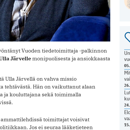
myöntänyt Vuoden tiedetoimittaja -palkinnon
Un
Ulla Järvelle
monipuolisesta ja ansiokkaasta
vu
05
Mi
tä Ulla Järvellä on vahva missio
va
26
a tehtävästä. Hän on vaikuttanut alaan
Lu
na ja kouluttajana sekä toimimalla
ku
vissä.
24
El
va
 ammattilehdissä toimittajat voisivat
15
litiikkaan. Jos ei seuraa lääketieteen