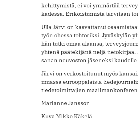
kehittymistä, ei voi ymmärtää terve
kädessä. Erikoistumista tarvitaan to
Ulla Järvi on kasvattanut osaamista
työn ohessa tohtoriksi. Jyväskylän y
hän tutki omaa alaansa, terveysjourna
yhtenä päätekijänä neljä tietokirjaa.
sanan neuvoston jäseneksi kaudelle
Järvi on verkostoitunut myös kansai
muassa eurooppalaista tiedejournali
tiedetoimittajien maailmankonferen
Marianne Jansson
Kuva Mikko Käkelä