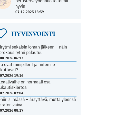
perusterveydenhuolto toimii
hyvin
07.12.2025 13:59
HYVINVOINTI
irytmi sekaisin loman jälkeen – näin
orokausirytmi palautuu
.08.2026 06:13
tä ovat minipillerit ja miten ne
ikuttavat?
.07.2026 19:16
teaalivaihe on normaali osa
ukautiskiertoa
.07.2026 07:04
ohiiri silmässä – ärsyttävä, mutta yleensä
araton vaiva
.07.2026 08:17