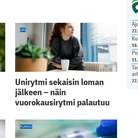
Aj
UNI
22
Ku
18
Po
11
Ta
ar
Unirytmi sekaisin loman
22
jälkeen – näin
vuorokausirytmi palautuu
PUNKKI