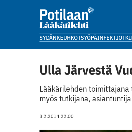
SYDÄN
KEUHKOT
SYÖPÄ
INFEKTIOT
KI
Ulla Järvestä Vu
Lääkärilehden toimittajana 
myös tutkijana, asiantuntija
3.2.2014 22.00