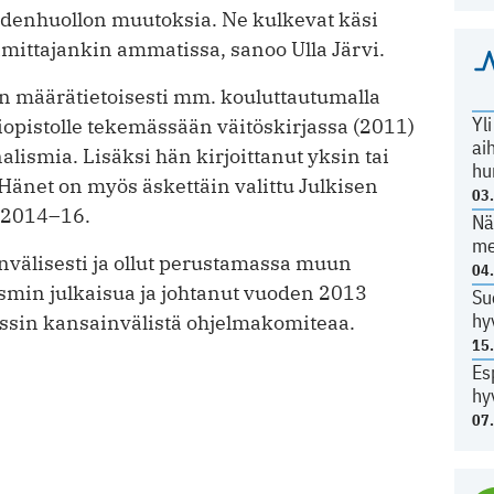
ydenhuollon muutoksia. Ne kulkevat käsi
imittajankin ammatissa, sanoo Ulla Järvi.
an määrätietoisesti mm. kouluttautumalla
Yl
liopistolle tekemässään väitöskirjassa (2011)
ai
lismia. Lisäksi hän kirjoittanut yksin tai
hu
 Hänet on myös äskettäin valittu Julkisen
03
 2014–16.
Nä
me
nvälisesti ja ollut perustamassa muun
04
smin julkaisua ja johtanut vuoden 2013
Su
hy
ssin kansainvälistä ohjelmakomiteaa.
15
Es
hy
07