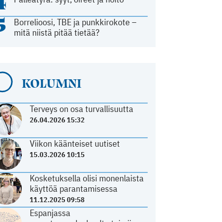
4
5
Borrelioosi, TBE ja punkkirokote –
mitä niistä pitää tietää?
KOLUMNI
Terveys on osa turvallisuutta
26.04.2026 15:32
Viikon käänteiset uutiset
15.03.2026 10:15
Kosketuksella olisi monenlaista
käyttöä parantamisessa
11.12.2025 09:58
Espanjassa