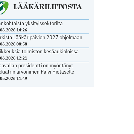
LÄÄKÄRILIITOSTA
ankohtaista yksityissektorilta
.06.2026 14:26
rkista Lääkäripäivien 2027 ohjelmaan
.06.2026 08:58
ikkeuksia toimiston kesäaukioloissa
.06.2026 12:21
savallan presidentti on myöntänyt
kkiatrin arvonimen Päivi Hietaselle
.05.2026 11:49