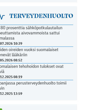
TERVEYDENHUOLTO
i 80 prosenttia sähköpotkulautailun
heuttamista aivovammoista sattui
malassa
.07.2026 10:39
iden oireiden vuoksi suomalaiset
nevät lääkäriin
.05.2026 08:52
omalaisen tehohoidon tulokset ovat
viä
.12.2025 08:19
panjassa perusterveydenhuolto toimii
vin
.12.2025 13:59