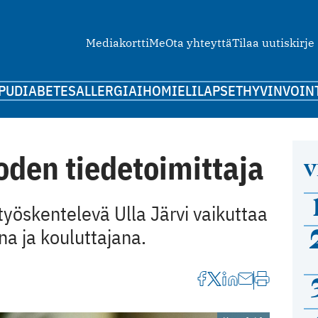
Mediakortti
Me
Ota yhteyttä
Tilaa uutiskirje
PU
DIABETES
ALLERGIA
IHO
MIELI
LAPSET
HYVINVOIN
oden tiedetoimittaja
V
työskentelevä Ulla Järvi vaikuttaa
na ja kouluttajana.