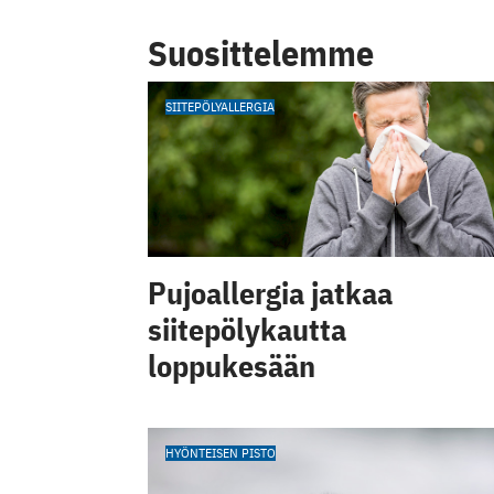
Suosittelemme
SIITEPÖLYALLERGIA
Pujoallergia jatkaa
siitepölykautta
loppukesään
HYÖNTEISEN PISTO