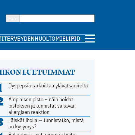
Hae
TI
TERVEYDENHUOLTO
MIELIPIDE
IIKON LUETUIMMAT
1
Dyspepsia tarkoittaa ylävatsaoireita
2
Ampiaisen pisto – näin hoidat
pistoksen ja tunnistat vakavan
allergisen reaktion
3
Läiskät iholla — tunnistatko, mistä
on kysymys?
Palleatyrä: syyt, oireet ja hoito