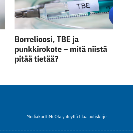
Borrelioosi, TBE ja
punkkirokote – mitä niistä
pitää tietää?
Mediakortti
Me
Ota yhteyttä
Tilaa uutiskirje