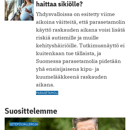
haittaa sikiölle?
Yhdysvalloissa on esitetty viime
aikoina väitteitä, että parasetamolin
käyttö raskauden aikana voisi lisätä
riskiä autismille ja muille
kehityshäiriöille. Tutkimusnäyttö ei
kuitenkaan tue tällaista, ja
Suomessa parasetamolia pidetään
yhä ensisijaisena kipu- ja
kuumelääkkeenä raskauden
aikana.
PARASETAMOLI
Suosittelemme
SIITEPÖLYALLERGIA