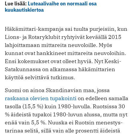
Lue lisää:
Luteaalivaihe on normaali osa
kuukautiskiertoa
Häkämittari-kampanja sai tuulta purjeisiin, kun
Lions- ja Rotaryklubit ryhtyivät keväällä 2015
lahjoittamaan mittareita neuvoloille. Myös
kunnat ovat hankkineet mittareita neuvoloihin.
Ensi kokemukset ovat olleet hyviä. Nyt Keski-
Satakunnassa on alkamassa häkämittarien
käyttöä selvittävä tutkimus.
Suomi on ainoa Skandinavian maa, jossa
raskaana olevien tupakointi
on edelleen samalla
tasolla (15,5 %) kuin 1980-luvulla. Ruotsissa 30
% äideistä tupakoi 1980-luvun alussa, mutta nyt
enää vain 5,5 %. Nuuska ei Ruotsin menestys­
tarinaa selitä, sillä vain alle prosentti äideistä