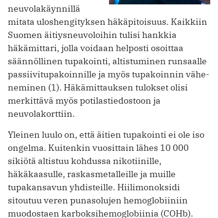
neuvolakäynnillä
mitata uloshengityksen häkäpitoisuus. Kaikkiin
Suomen äitiysneuvoloihin tulisi hankkia
häkämittari, jolla voidaan helposti osoittaa
säännöllinen tupakointi, altistuminen runsaalle
passiivitupakoinnille ja myös tupakoinnin vähe­
neminen (1). Häkämittauksen tulokset olisi
merkittävä myös potilastiedostoon ja
neuvolakorttiin.
Yleinen luulo on, että äitien tupakointi ei ole iso
ongelma. Kuitenkin vuosittain lähes 10 000
sikiötä altistuu kohdussa nikotiinille,
häkäkaasulle, raskasmetalleille ja muille
tupakansavun yhdisteille. Hiilimonoksidi
sitoutuu veren punasolujen hemoglobiiniin
muodostaen karboksihemoglobiinia (COHb).