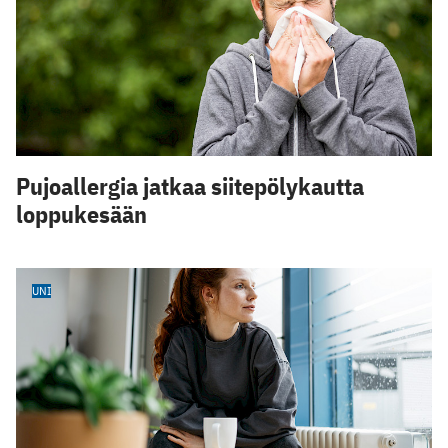
Pujoallergia jatkaa siitepölykautta
loppukesään
UNI