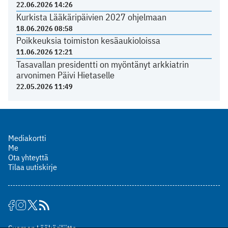
22.06.2026 14:26
Kurkista Lääkäripäivien 2027 ohjelmaan
18.06.2026 08:58
Poikkeuksia toimiston kesäaukioloissa
11.06.2026 12:21
Tasavallan presidentti on myöntänyt arkkiatrin
arvonimen Päivi Hietaselle
22.05.2026 11:49
Mediakortti
Me
Ota yhteyttä
Tilaa uutiskirje