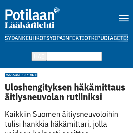
SYDÄN
KEUHKOT
SYÖPÄ
INFEKTIOT
KIPU
DIABETES
A
HAE
RASKAUS
TUPAKOINTI
Uloshengityksen häkämittaus
äitiysneuvolan rutiiniksi
Kaikkiin Suomen äitiysneuvoloihin
tulisi hankkia häkämittari, jolla