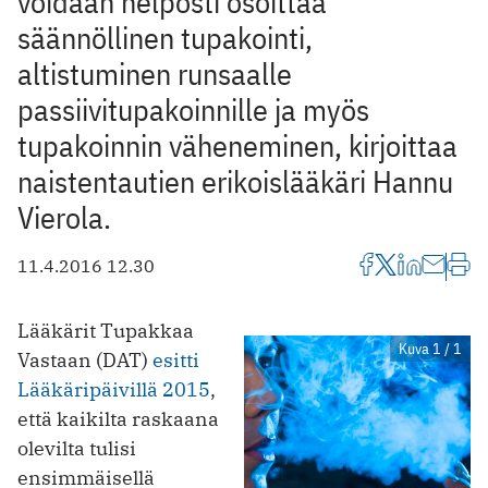
voidaan helposti osoittaa
säännöllinen tupakointi,
altistuminen runsaalle
passiivitupakoinnille ja myös
tupakoinnin väheneminen, kirjoittaa
naistentautien erikoislääkäri Hannu
Vierola.
11.4.2016 12.30
Lääkärit Tupakkaa
Kuva 1 / 1
Vastaan (DAT)
esitti
Lääkäripäivillä 2015
,
että kaikilta raskaana
olevilta tulisi
ensimmäisellä