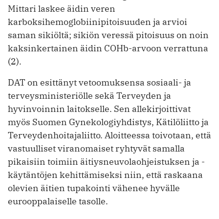
Mittari laskee äidin veren
karboksihemoglobiinipitoisuuden ja ar­vioi
saman sikiöltä; sikiön veressä pitoisuus on noin
kaksinkertainen äidin COHb-arvoon verrattuna
(2).
DAT on esittänyt vetoomuksensa sosiaali- ja
terveysministeriölle sekä Terveyden ja
hyvinvoinnin laitokselle. Sen allekirjoittivat
myös Suomen Gynekologiyhdistys, Kätilöliitto ja
Terveydenhoitajaliitto. Aloitteessa toivotaan, että
vastuulliset viranomaiset ryhtyvät samalla
pikaisiin toimiin äitiysneuvolaohjeistuksen ja -
käytäntöjen kehittämiseksi niin, että raskaana
olevien äitien tupakointi vähenee hyvälle
eurooppalaiselle tasolle.