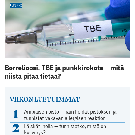
PUNKKI
Borrelioosi, TBE ja punkkirokote – mitä
niistä pitää tietää?
VIIKON LUETUIMMAT
1
Ampiaisen pisto – näin hoidat pistoksen ja
tunnistat vakavan allergisen reaktion
2
Läiskät iholla — tunnistatko, mistä on
kysymys?