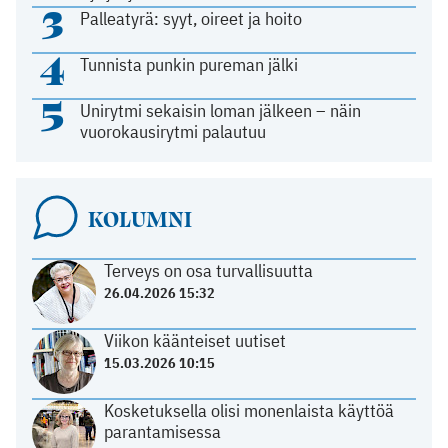
3
Palleatyrä: syyt, oireet ja hoito
4
Tunnista punkin pureman jälki
5
Unirytmi sekaisin loman jälkeen – näin
vuorokausirytmi palautuu
KOLUMNI
Terveys on osa turvallisuutta
26.04.2026 15:32
Viikon käänteiset uutiset
15.03.2026 10:15
Kosketuksella olisi monenlaista käyttöä
parantamisessa