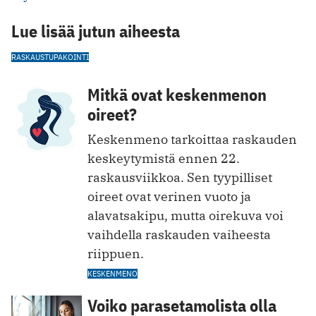
Lue lisää jutun aiheesta
RASKAUS
TUPAKOINTI
Mitkä ovat keskenmenon
oireet?
Keskenmeno tarkoittaa raskauden
keskeytymistä ennen 22.
raskausviikkoa. Sen tyypilliset
oireet ovat verinen vuoto ja
alavatsakipu, mutta oirekuva voi
vaihdella raskauden vaiheesta
riippuen.
KESKENMENO
Voiko parasetamolista olla