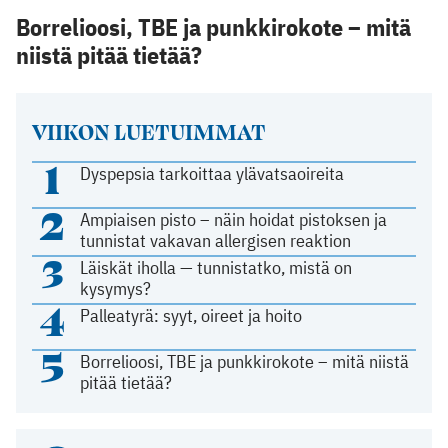
Borrelioosi, TBE ja punkkirokote – mitä
niistä pitää tietää?
VIIKON LUETUIMMAT
1
Dyspepsia tarkoittaa ylävatsaoireita
2
Ampiaisen pisto – näin hoidat pistoksen ja
tunnistat vakavan allergisen reaktion
3
Läiskät iholla — tunnistatko, mistä on
kysymys?
4
Palleatyrä: syyt, oireet ja hoito
5
Borrelioosi, TBE ja punkkirokote – mitä niistä
pitää tietää?