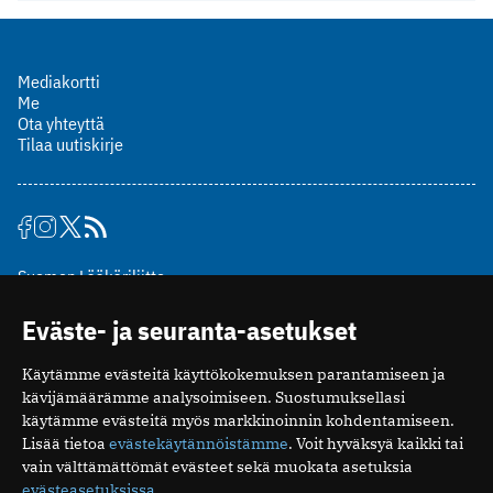
Mediakortti
Me
Ota yhteyttä
Tilaa uutiskirje
Suomen Lääkäriliitto
Mäkelänkatu 2, PL 49
Eväste- ja seuranta-asetukset
00510 Helsinki
puh. (09) 393 091
Käytämme evästeitä käyttökokemuksen parantamiseen ja
toimitus@potilaanlaakarilehti.fi
kävijämäärämme analysoimiseen. Suostumuksellasi
käytämme evästeitä myös markkinoinnin kohdentamiseen.
ISSN 2323-9476
Lisää tietoa
evästekäytännöistämme
. Voit hyväksyä kaikki tai
vain välttämättömät evästeet sekä muokata asetuksia
evästeasetuksissa
.