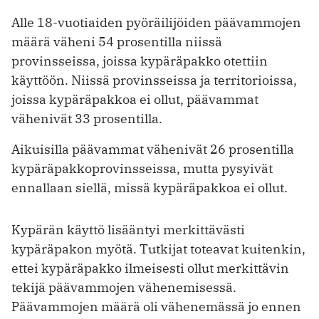
Alle 18-vuotiaiden pyöräilijöiden päävammojen
määrä väheni 54 prosentilla niissä
provinsseissa, joissa kypäräpakko otettiin
käyttöön. Niissä provinsseissa ja territorioissa,
joissa kypäräpakkoa ei ollut, päävammat
vähenivät 33 prosentilla.
Aikuisilla päävammat vähenivät 26 prosentilla
kypäräpakkoprovinsseissa, mutta pysyivät
ennallaan siellä, missä kypäräpakkoa ei ollut.
Kypärän käyttö lisääntyi merkittävästi
kypäräpakon myötä. Tutkijat toteavat kuitenkin,
ettei kypäräpakko ilmeisesti ollut merkittävin
tekijä päävammojen vähenemisessä.
Päävammojen määrä oli vähenemässä jo ennen