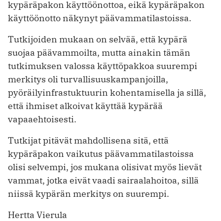
kypäräpakon käyttöönottoa, eikä kypäräpakon
käyttöönotto näkynyt päävammatilastoissa.
Tutkijoiden mukaan on selvää, että kypärä
suojaa päävammoilta, mutta ainakin tämän
tutkimuksen valossa käyttöpakkoa suurempi
merkitys oli turvallisuuskampanjoilla,
pyöräilyinfrastuktuurin kohentamisella ja sillä,
että ihmiset alkoivat käyttää kypärää
vapaaehtoisesti.
Tutkijat pitävät mahdollisena sitä, että
kypäräpakon vaikutus päävammatilastoissa
olisi selvempi, jos mukana olisivat myös lievät
vammat, jotka eivät vaadi sairaalahoitoa, sillä
niissä kypärän merkitys on suurempi.
Hertta Vierula