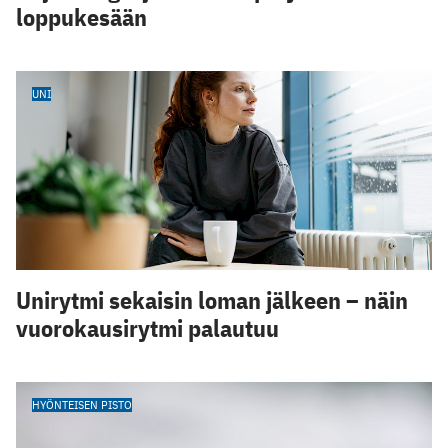
loppukesään
UNI
Unirytmi sekaisin loman jälkeen – näin
vuorokausirytmi palautuu
HYÖNTEISEN PISTO