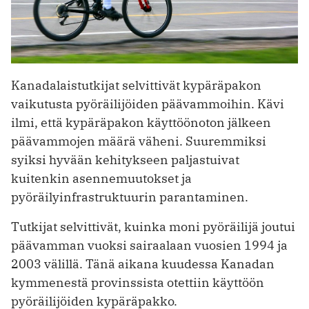
Kanadalaistutkijat selvittivät kypäräpakon
vaikutusta pyöräilijöiden päävammoihin. Kävi
ilmi, että kypäräpakon käyttöönoton jälkeen
päävammojen määrä väheni. Suuremmiksi
syiksi hyvään kehitykseen paljastuivat
kuitenkin asennemuutokset ja
pyöräilyinfrastruktuurin parantaminen.
Tutkijat selvittivät, kuinka moni pyöräilijä joutui
päävamman vuoksi sairaalaan vuosien 1994 ja
2003 välillä. Tänä aikana kuudessa Kanadan
kymmenestä provinssista otettiin käyttöön
pyöräilijöiden kypäräpakko.