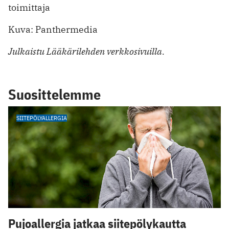
toimittaja
Kuva: Panthermedia
Julkaistu Lääkärilehden verkkosivuilla.
Suosittelemme
SIITEPÖLYALLERGIA
Pujoallergia jatkaa siitepölykautta