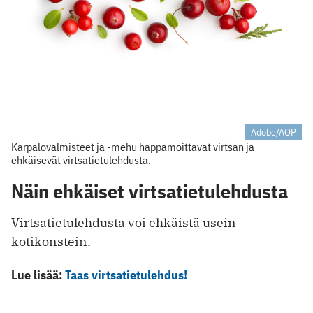
Adobe/AOP
Karpalovalmisteet ja -mehu happamoittavat virtsan ja
ehkäisevät virtsatietulehdusta.
Näin ehkäiset virtsatietulehdusta
Virtsatietulehdusta voi ehkäistä usein
kotikonstein.
Lue lisää:
Taas virtsatietulehdus!