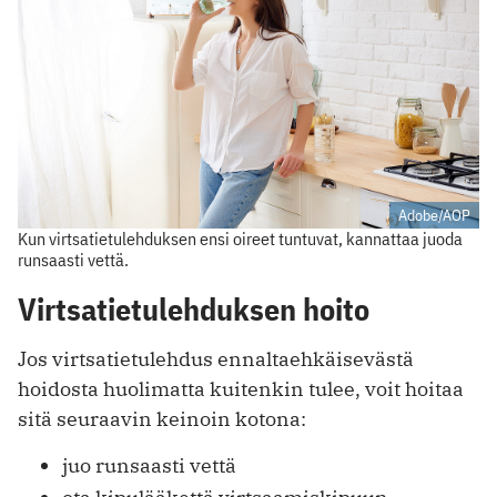
Adobe/AOP
Kun virtsatietulehduksen ensi oireet tuntuvat, kannattaa juoda
runsaasti vettä.
Virtsatietulehduksen hoito
Jos virtsatietulehdus ennaltaehkäisevästä
hoidosta huolimatta kuitenkin tulee, voit hoitaa
sitä seuraavin keinoin kotona:
juo runsaasti vettä