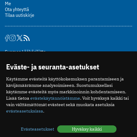
Me
Ota yhteyttä
Tilaa uutiskirje
Suomen Lääkäriliitto
Mäkelänkatu 2, PL 49
Eväste- ja seuranta-asetukset
00510 Helsinki
puh. (09) 393 091
Käytämme evästeitä käyttökokemuksen parantamiseen ja
toimitus@potilaanlaakarilehti.fi
kävijämäärämme analysoimiseen. Suostumuksellasi
käytämme evästeitä myös markkinoinnin kohdentamiseen.
ISSN 2323-9476
Lisää tietoa
evästekäytännöistämme
. Voit hyväksyä kaikki tai
vain välttämättömät evästeet sekä muokata asetuksia
evästeasetuksissa
.
Evästeasetukset
Hyväksy kaikki