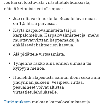
Jos kärsit toistuvista virtsatietulehduksista,
näistä keinoista voi olla apua:
Juo riittävästi nesteitä. Suositeltava määrä
on 1,5 litraa päivässä.
Käytä karpalovalmisteita tai juo
karpalomehua. Karpalovalmisteet ja -mehu
muuttavat virtsan happamaksi ja
ehkäisevät bakteerien kasvua.
Älä pidättele virtsaamista.
Tyhjennä rakko aina ennen uimaan tai
kylpyyn menoa.
Huolehdi alapesusta aamun illoin sekä aina
yhdynnän jälkeen. Vesipesu riittää,
pesuaineet voivat altistaa
virtsatietulehdukselle.
Tutkimuksen
mukaan karpalovalmisteet ja