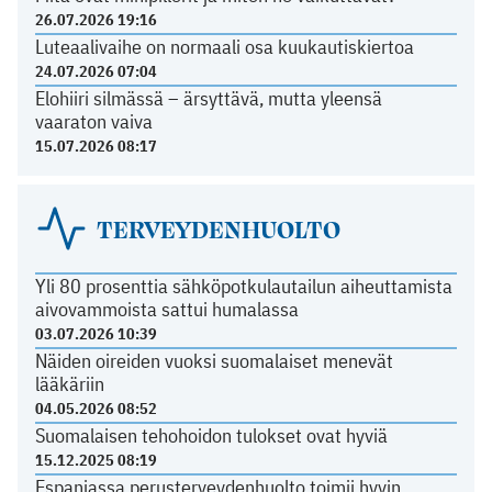
26.07.2026 19:16
Luteaalivaihe on normaali osa kuukautiskiertoa
24.07.2026 07:04
Elohiiri silmässä – ärsyttävä, mutta yleensä
vaaraton vaiva
15.07.2026 08:17
TERVEYDENHUOLTO
Yli 80 prosenttia sähköpotkulautailun aiheuttamista
aivovammoista sattui humalassa
03.07.2026 10:39
Näiden oireiden vuoksi suomalaiset menevät
lääkäriin
04.05.2026 08:52
Suomalaisen tehohoidon tulokset ovat hyviä
15.12.2025 08:19
Espanjassa perusterveydenhuolto toimii hyvin