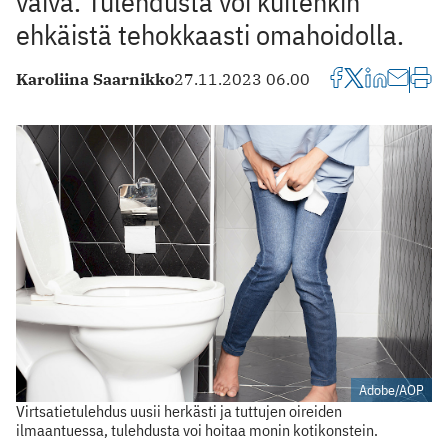
vaiva. Tulehdusta voi kuitenkin
ehkäistä tehokkaasti omahoidolla.
Karoliina Saarnikko
27.11.2023 06.00
Adobe/AOP
Virtsatietulehdus uusii herkästi ja tuttujen oireiden
ilmaantuessa, tulehdusta voi hoitaa monin kotikonstein.