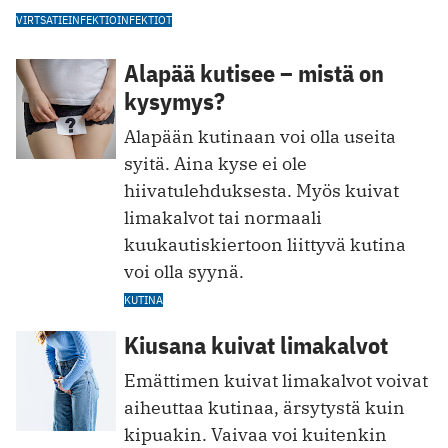
VIRTSATIEINFEKTIO
INFEKTIOT
Alapää kutisee – mistä on
kysymys?
Alapään kutinaan voi olla useita
syitä. Aina kyse ei ole
hiivatulehduksesta. Myös kuivat
limakalvot tai normaali
kuukautiskiertoon liittyvä kutina
voi olla syynä.
KUTINA
Kiusana kuivat limakalvot
Emättimen kuivat limakalvot voivat
aiheuttaa kutinaa, ärsytystä kuin
kipuakin. Vaivaa voi kuitenkin