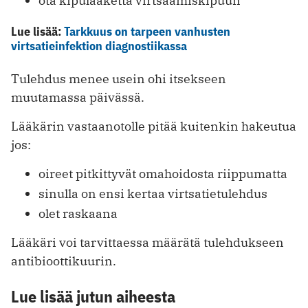
ota kipulääkettä virtsaamiskipuun
Lue lisää:
Tarkkuus on tarpeen vanhusten
virtsatieinfektion diagnostiikassa
Tulehdus menee usein ohi itsekseen
muutamassa päivässä.
Lääkärin vastaanotolle pitää kuitenkin hakeutua
jos:
oireet pitkittyvät omahoidosta riippumatta
sinulla on ensi kertaa virtsatietulehdus
olet raskaana
Lääkäri voi tarvittaessa määrätä tulehdukseen
antibioottikuurin.
Lue lisää jutun aiheesta