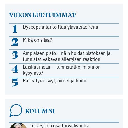
VIIKON LUETUIMMAT
1
Dyspepsia tarkoittaa ylävatsaoireita
2
Mikä on silsa?
3
Ampiaisen pisto – näin hoidat pistoksen ja
tunnistat vakavan allergisen reaktion
4
Läiskät iholla — tunnistatko, mistä on
kysymys?
5
Palleatyrä: syyt, oireet ja hoito
KOLUMNI
Terveys on osa turvallisuutta