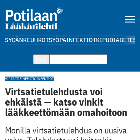
SYDÄN
KEUHKOT
SYÖPÄ
INFEKTIOT
KIPU
DIABETES
A
HAE
VIRTSATIEINFEKTIO
INFEKTIOT
Virtsatietulehdusta voi
ehkäistä — katso vinkit
lääkkeettömään omahoitoon
Monilla virtsatietulehdus on uusiva