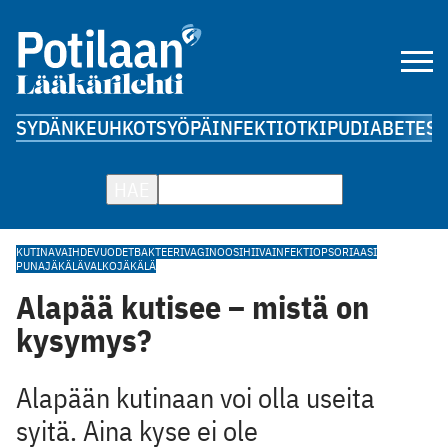
SYDÄN
KEUHKOT
SYÖPÄ
INFEKTIOT
KIPU
DIABETES
A
HAE
KUTINA
VAIHDEVUODET
BAKTEERIVAGINOOSI
HIIVAINFEKTIO
PSORIAASI
PUNAJÄKÄLÄ
VALKOJÄKÄLÄ
Alapää kutisee – mistä on
kysymys?
Alapään kutinaan voi olla useita
syitä. Aina kyse ei ole