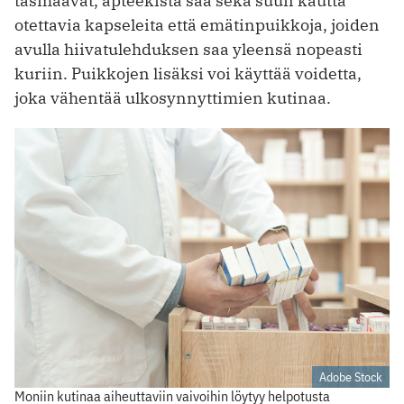
täsmäävät, apteekista saa sekä suun kautta
otettavia kapseleita että emätinpuikkoja, joiden
avulla hiivatulehduksen saa yleensä nopeasti
kuriin. Puikkojen lisäksi voi käyttää voidetta,
joka vähentää ulkosynnyttimien kutinaa.
Adobe Stock
Moniin kutinaa aiheuttaviin vaivoihin löytyy helpotusta