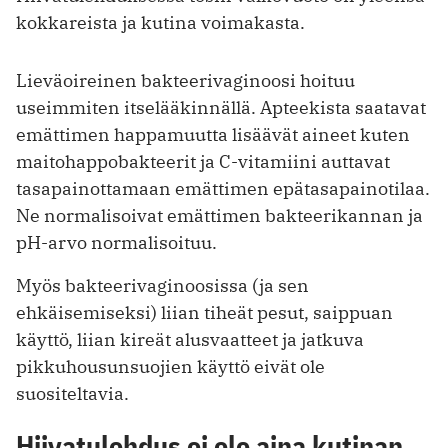
kokkareista ja kutina voimakasta.
Lieväoireinen bakteerivaginoosi hoituu
useimmiten itselääkinnällä. Apteekista saatavat
emättimen happamuutta lisäävät aineet kuten
maitohappobakteerit ja C-vitamiini auttavat
tasapainottamaan emättimen epätasapainotilaa.
Ne normalisoivat emättimen bakteerikannan ja
pH-arvo normalisoituu.
Myös bakteerivaginoosissa (ja sen
ehkäisemiseksi) liian tiheät pesut, saippuan
käyttö, liian kireät alusvaatteet ja jatkuva
pikkuhousunsuojien käyttö eivät ole
suositeltavia.
Hiivatulehdus ei ole aina kutinan