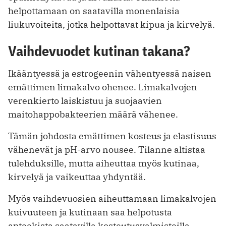
helpottamaan on saatavilla monenlaisia
liukuvoiteita, jotka helpottavat kipua ja kirvelyä.
Vaihdevuodet kutinan takana?
Ikääntyessä ja estrogeenin vähentyessä naisen
emättimen limakalvo ohenee. Limakalvojen
verenkierto laiskistuu ja suojaavien
maitohappobakteerien määrä vähenee.
Tämän johdosta emättimen kosteus ja elastisuus
vähenevät ja pH-arvo nousee. Tilanne altistaa
tulehduksille, mutta aiheuttaa myös kutinaa,
kirvelyä ja vaikeuttaa yhdyntää.
Myös vaihdevuosien aiheuttamaan limakalvojen
kuivuuteen ja kutinaan saa helpotusta
apteekista saatavilla kosteutusvalmisteilla.