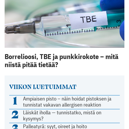
Borrelioosi, TBE ja punkkirokote – mitä
niistä pitää tietää?
VIIKON LUETUIMMAT
1
Ampiaisen pisto – näin hoidat pistoksen ja
tunnistat vakavan allergisen reaktion
2
Läiskät iholla — tunnistatko, mistä on
kysymys?
3
Palleatyrä: syyt, oireet ja hoito