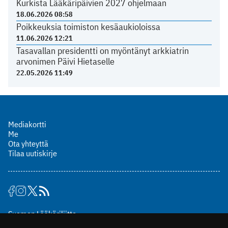
Kurkista Lääkäripäivien 2027 ohjelmaan
18.06.2026 08:58
Poikkeuksia toimiston kesäaukioloissa
11.06.2026 12:21
Tasavallan presidentti on myöntänyt arkkiatrin
arvonimen Päivi Hietaselle
22.05.2026 11:49
Mediakortti
Me
Ota yhteyttä
Tilaa uutiskirje
Suomen Lääkäriliitto
Mäkelänkatu 2, PL 49