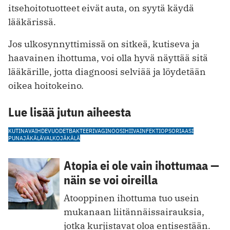
itsehoitotuotteet eivät auta, on syytä käydä
lääkärissä.
Jos ulkosynnyttimissä on sitkeä, kutiseva ja
haavainen ihottuma, voi olla hyvä näyttää sitä
lääkärille, jotta diagnoosi selviää ja löydetään
oikea hoitokeino.
Lue lisää jutun aiheesta
KUTINA
VAIHDEVUODET
BAKTEERIVAGINOOSI
HIIVAINFEKTIO
PSORIAASI
PUNAJÄKÄLÄ
VALKOJÄKÄLÄ
Atopia ei ole vain ihottumaa —
näin se voi oireilla
Atooppinen ihottuma tuo usein
mukanaan liitännäissairauksia,
jotka kurjistavat oloa entisestään.