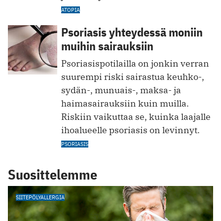
ATOPIA
Psoriasis yhteydessä moniin
muihin sairauksiin
Psoriasispotilailla on jonkin verran
suurempi riski sairastua keuhko-,
sydän-, munuais-, maksa- ja
haimasairauksiin kuin muilla.
Riskiin vaikuttaa se, kuinka laajalle
ihoalueelle psoriasis on levinnyt.
PSORIASIS
Suosittelemme
SIITEPÖLYALLERGIA