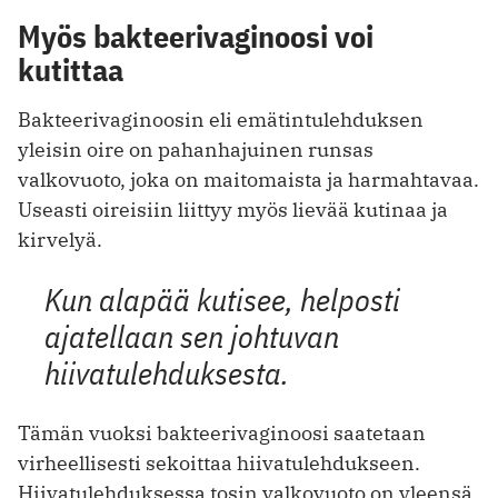
Myös bakteerivaginoosi voi
kutittaa
Bakteerivaginoosin eli emätintulehduksen
yleisin oire on pahanhajuinen runsas
valkovuoto, joka on maitomaista ja harmahtavaa.
Useasti oireisiin liittyy myös lievää kutinaa ja
kirvelyä.
Kun alapää kutisee, helposti
ajatellaan sen johtuvan
hiivatulehduksesta.
Tämän vuoksi bakteerivaginoosi saatetaan
virheellisesti sekoittaa hiivatulehdukseen.
Hiivatulehduksessa tosin valkovuoto on yleensä