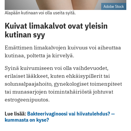
Adobe Stock
Alapään kutinaan voi olla useita syitä.
Kuivat limakalvot ovat yleisin
kutinan syy
Emättimen limakalvojen kuivuus voi aiheuttaa
kutinaa, poltetta ja kirvelyä.
Syinä kuivumiseen voi olla vaihdevuodet,
erilaiset lääkkeet, kuten ehkäisypillerit tai
solunsalpaajahoito, gynekologiset toimenpiteet
tai munasarjojen toimintahäiriöstä johtuvat
estrogeenipuutos.
Lue lisää:
Bakteerivaginoosi vai hiivatulehdus? —
kummasta on kyse?