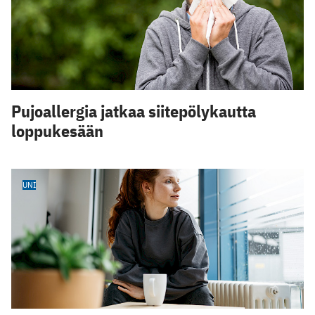
Pujoallergia jatkaa siitepölykautta
loppukesään
UNI