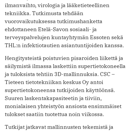
ilmanvaihto, virologia ja lääketieteellinen
tekniikka. Tutkimusta tehdään
vuorovaikutuksessa tutkimushanketta
ehdottaneen Etelä-Savon sosiaali- ja
terveyspalvelujen kuntayhtymän Essoten sekä
THL:n infektiotautien asiantuntijoiden kanssa.
Hengitysteistä poistuvien pisaroiden liikettä ja
säilymistä ilmassa laskettiin supertietokoneella
ja tuloksista tehtiin 3D-mallinnuksia. CSC –
Tieteen tietotekniikan keskus Oy antoi
supertietokoneensa tutkijoiden käyttöönsä.
Suuren laskentakapasiteetin ja tiiviin,
monialaisen yhteistyön ansiosta ensimmäiset
tulokset saatiin tuotettua noin viikossa.
Tutkijat jatkavat mallinnusten tekemistä ja