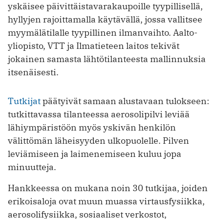
yskäisee päivittäistavarakaupoille tyypillisellä,
hyllyjen rajoittamalla käytävällä, jossa vallitsee
myymälätilalle tyypillinen ilmanvaihto. Aalto-
yliopisto, VTT ja Ilmatieteen laitos tekivät
jokainen samasta lähtötilanteesta mallinnuksia
itsenäisesti.
Tutkijat
päätyivät samaan alustavaan tulokseen:
tutkittavassa tilanteessa aerosolipilvi leviää
lähiympäristöön myös yskivän henkilön
välittömän läheisyyden ulkopuolelle. Pilven
leviämiseen ja laimenemiseen kuluu jopa
minuutteja.
Hankkeessa on mukana noin 30 tutkijaa, joiden
erikoisaloja ovat muun muassa virtausfysiikka,
aerosolifysiikka, sosiaaliset verkostot,