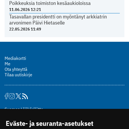
Poikkeuksia toimiston kesäaukioloissa
11.06.2026 12:21
Tasavallan presidentti on myöntänyt arkkiatrin
arvonimen Päivi Hietaselle
22.05.2026 11:49
Mediakortti
Me
Ota yhteyttä
Tilaa uutiskirje
Suomen Lääkäriliitto
Mäkelänkatu 2, PL 49
Eväste- ja seuranta-asetukset
00510 Helsinki
puh. (09) 393 091