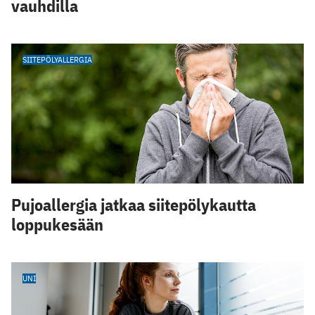
vauhdilla
SIITEPÖLYALLERGIA
Pujoallergia jatkaa siitepölykautta
loppukesään
UNI