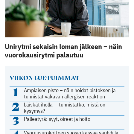
Unirytmi sekaisin loman jälkeen – näin
vuorokausirytmi palautuu
VIIKON LUETUIMMAT
1
Ampiaisen pisto – näin hoidat pistoksen ja
tunnistat vakavan allergisen reaktion
2
Läiskät iholla — tunnistatko, mistä on
kysymys?
3
Palleatyrä: syyt, oireet ja hoito
4
Vyöruusurokotteen suosio kasvaa vauhdilla