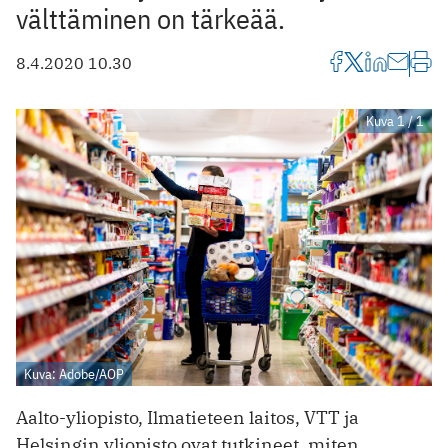
välttäminen on tärkeää.
8.4.2020 10.30
Kuva 1 / 1
Kuva: Adobe/AOP
Aalto-yliopisto, Ilmatieteen laitos, VTT ja
Helsingin yliopisto ovat tutkineet, miten