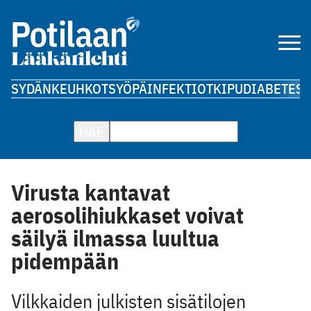
SYDÄN
KEUHKOT
SYÖPÄ
INFEKTIOT
KIPU
DIABETES
A
HAE
Virusta kantavat
aerosolihiukkaset voivat
säilyä ilmassa luultua
pidempään
Vilkkaiden julkisten sisätilojen