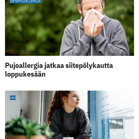
SIITEPÖLYALLERGIA
Pujoallergia jatkaa siitepölykautta
loppukesään
UNI