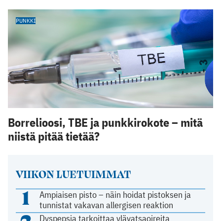
PUNKKI
Borrelioosi, TBE ja punkkirokote – mitä
niistä pitää tietää?
VIIKON LUETUIMMAT
1
Ampiaisen pisto – näin hoidat pistoksen ja
tunnistat vakavan allergisen reaktion
2
Dyspepsia tarkoittaa ylävatsaoireita