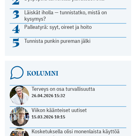
3
Läiskät iholla — tunnistatko, mistä on
kysymys?
4
Palleatyrä: syyt, oireet ja hoito
5
Tunnista punkin pureman jälki
KOLUMNI
Terveys on osa turvallisuutta
26.04.2026 15:32
Viikon käänteiset uutiset
15.03.2026 10:15
Kosketuksella olisi monenlaista käyttöä