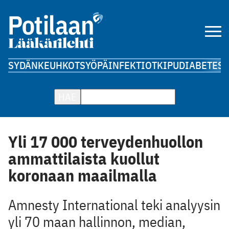
SYDÄN
KEUHKOT
SYÖPÄ
INFEKTIOT
KIPU
DIABETES
A
HAE
Yli 17 000 terveydenhuollon
ammattilaista kuollut
koronaan maailmalla
Amnesty International teki analyysin
yli 70 maan hallinnon, median,