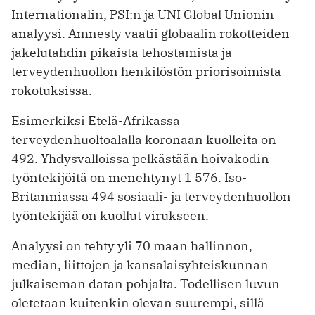
Internationalin, PSI:n ja UNI Global Unionin
analyysi. Amnesty vaatii globaalin rokotteiden
jakelutahdin pikaista tehostamista ja
terveydenhuollon henkilöstön priorisoimista
rokotuksissa.
Esimerkiksi Etelä-Afrikassa
terveydenhuoltoalalla koronaan kuolleita on
492. Yhdysvalloissa pelkästään hoivakodin
työntekijöitä on menehtynyt 1 576. Iso-
Britanniassa 494 sosiaali- ja terveydenhuollon
työntekijää on kuollut virukseen.
Analyysi on tehty yli 70 maan hallinnon,
median, liittojen ja kansalaisyhteiskunnan
julkaiseman datan pohjalta. Todellisen luvun
oletetaan kuitenkin olevan suurempi, sillä