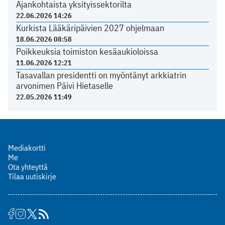
Ajankohtaista yksityissektorilta
22.06.2026 14:26
Kurkista Lääkäripäivien 2027 ohjelmaan
18.06.2026 08:58
Poikkeuksia toimiston kesäaukioloissa
11.06.2026 12:21
Tasavallan presidentti on myöntänyt arkkiatrin
arvonimen Päivi Hietaselle
22.05.2026 11:49
Mediakortti
Me
Ota yhteyttä
Tilaa uutiskirje