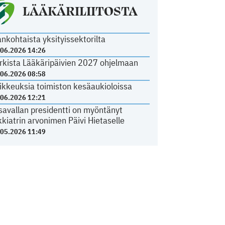
LÄÄKÄRILIITOSTA
ankohtaista yksityissektorilta
.06.2026 14:26
rkista Lääkäripäivien 2027 ohjelmaan
.06.2026 08:58
ikkeuksia toimiston kesäaukioloissa
.06.2026 12:21
savallan presidentti on myöntänyt
kkiatrin arvonimen Päivi Hietaselle
.05.2026 11:49