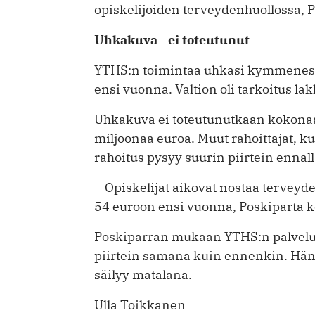
opiskelijoiden terveydenhuollossa, 
Uhkakuva ei toteutunut
YTHS:n toimintaa uhkasi kymmeneso
ensi vuonna. Valtion oli tarkoitus l
Uhkakuva ei toteutunutkaan kokonaan
miljoonaa euroa. Muut rahoittajat, kun
rahoitus pysyy suurin piirtein ennal
– Opiskelijat aikovat nostaa terve
54 euroon ensi vuonna, Poskiparta k
Poskiparran mukaan YTHS:n palvelut
piirtein samana kuin ennenkin. Häne
säilyy matalana.
Ulla Toikkanen