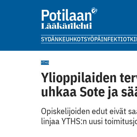
SYDÄN
KEUHKOT
SYÖPÄ
INFEKTIOT
KI
YTHS
Ylioppilaiden te
uhkaa Sote ja sä
Opiskelijoiden edut eivät s
linjaa YTHS:n uusi toimitusj