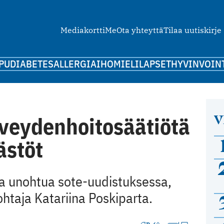
Mediakortti
Me
Ota yhteyttä
Tilaa uutiskirje
PU
DIABETES
ALLERGIA
IHO
MIELI
LAPSET
HYVINVOIN
V
rveydenhoitosäätiötä
ästöt
aa unohtua sote-uudistuksessa,
ohtaja Katariina Poskiparta.