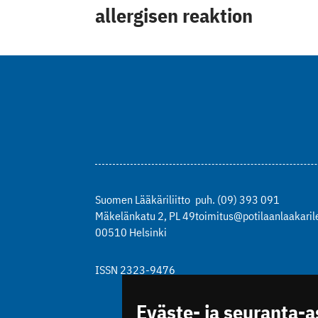
allergisen reaktion
Suomen Lääkäriliitto
puh. (09) 393 091
Mäkelänkatu 2, PL 49
toimitus@potilaanlaakarile
00510 Helsinki
ISSN 2323-9476
Eväste- ja seuranta-