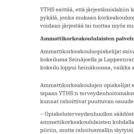
YTHS esittää, että järjestämislakiin 
pykälä, jonka mukaan korkeakouluop
voidaan järjestää tai tuottaa myös muu
Ammattikorkeakoululaisten palvelu
Ammattikorkeakouluopiskelijat saiva
kokeilussa Seinäjoella ja Lappeenra
kokeilu loppui heinäkuussa, vaikka sit
Ammattikorkeakoulujen opiskelijat e
tapaan YTHS:n terveydenhoitomaksua
kunnat rahoittivat puuttuvan osuude
– Opiskeluterveydenhuollon säädöste
ammattikorkeakoululaisten kohdalla. 
piiriin, mutta rahoitusmallin täytyis