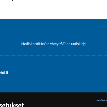
Mediakortti
Me
Ota yhteyttä
Tilaa uutiskirje
hti.fi
Evästea
asetukset