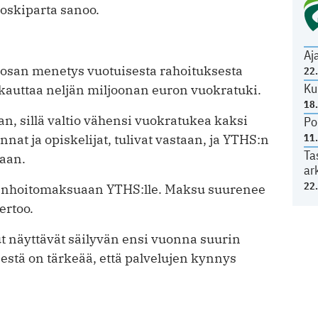
Poskiparta sanoo.
Aj
san menetys vuotuisesta ­rahoituksesta
22
Ku
akkauttaa neljän miljoonan euron vuokratuki.
18
, sillä valtio vähensi vuokratukea kaksi
Po
11
nat ja opiskelijat, tulivat vastaan, ja YTHS:n
Ta
laan.
ar
22
ydenhoitomaksuaan YTHS:lle. Maksu suurenee
ertoo.
 näyttävät säilyvän ensi vuonna suurin
stä on tärkeää, että palvelujen kynnys