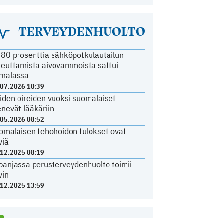
TERVEYDENHUOLTO
i 80 prosenttia sähköpotkulautailun
heuttamista aivovammoista sattui
malassa
.07.2026 10:39
iden oireiden vuoksi suomalaiset
nevät lääkäriin
.05.2026 08:52
omalaisen tehohoidon tulokset ovat
viä
.12.2025 08:19
panjassa perusterveydenhuolto toimii
vin
.12.2025 13:59