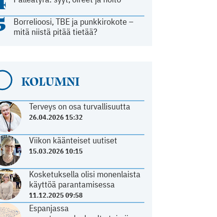
4
5
Borrelioosi, TBE ja punkkirokote –
mitä niistä pitää tietää?
KOLUMNI
Terveys on osa turvallisuutta
26.04.2026 15:32
Viikon käänteiset uutiset
15.03.2026 10:15
Kosketuksella olisi monenlaista
käyttöä parantamisessa
11.12.2025 09:58
Espanjassa