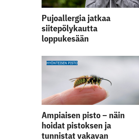
Pujoallergia jatkaa
siitepölykautta
loppukesään
HYÖNTEISEN PISTO
Ampiaisen pisto – näin
hoidat pistoksen ja
tunnistat vakavan