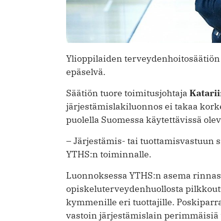
Ylioppilaiden terveydenhoito­säätiö
epäselvä.
Säätiön tuore toimitusjohtaja
Katari
järjestämislakiluonnos ei takaa kork
puolella Suomessa käytettävissä olev
– Järjestämis- tai tuottamisvastuun s
YTHS:n toiminnalle.
Luonnoksessa YTHS:n asema rinnast
opiskeluterveydenhuollosta pilkkoutuu
kymmenille eri tuottajille. Poskipa
vastoin järjestämislain perimmäisiä t