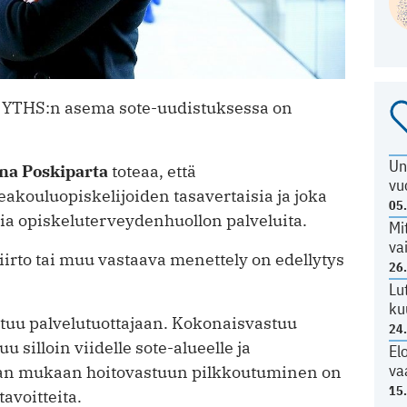
n YTHS:n asema sote-uudistuksessa on
Un
ina Poskiparta
toteaa, että
vu
eakouluopiskelijoiden tasavertaisia ja joka
05
ia opiskeluterveydenhuollon palveluita.
Mi
va
iirto tai muu vastaava menettely on edellytys
26
Lu
ku
uu palvelutuottajaan. Kokonaisvastuu
24
 silloin viidelle sote-alueelle ja
El
va
rran mukaan hoitovastuun pilkkoutuminen on
15
avoitteita.