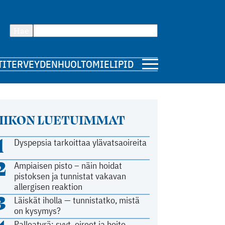
Hae
TI
TERVEYDENHUOLTO
MIELIPIDE
IIKON LUETUIMMAT
1
Dyspepsia tarkoittaa ylävatsaoireita
2
Ampiaisen pisto – näin hoidat
pistoksen ja tunnistat vakavan
allergisen reaktion
3
Läiskät iholla — tunnistatko, mistä
on kysymys?
Palleatyrä: syyt, oireet ja hoito