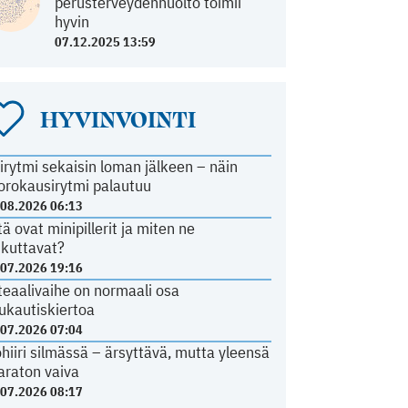
perusterveydenhuolto toimii
hyvin
07.12.2025 13:59
HYVINVOINTI
irytmi sekaisin loman jälkeen – näin
orokausirytmi palautuu
.08.2026 06:13
tä ovat minipillerit ja miten ne
ikuttavat?
.07.2026 19:16
teaalivaihe on normaali osa
ukautiskiertoa
.07.2026 07:04
ohiiri silmässä – ärsyttävä, mutta yleensä
araton vaiva
.07.2026 08:17