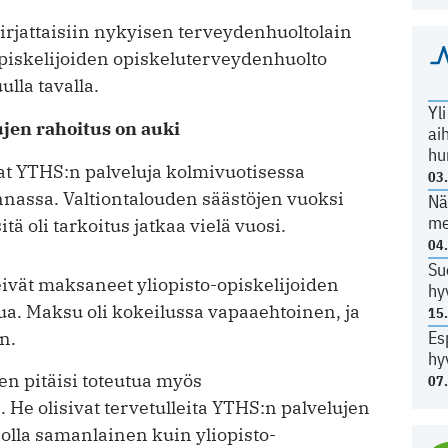
kirjattaisiin nykyisen terveydenhuoltolain
iskelijoiden opiskeluterveydenhuolto
lla tavalla.
Yl
jen rahoitus on auki
ai
hu
t YTHS:n palveluja kolmivuotisessa
03
nnassa. Valtiontalouden säästöjen vuoksi
Nä
me
ä oli tarkoitus jatkaa vielä vuosi.
04
Su
ivät maksaneet yliopisto-opiskelijoiden
hy
. Maksu oli kokeilussa vapaaehtoinen, ja
15
Es
n.
hy
n pitäisi toteutua myös
07
He olisivat tervetulleita YTHS:n palvelujen
i olla samanlainen kuin yliopisto-