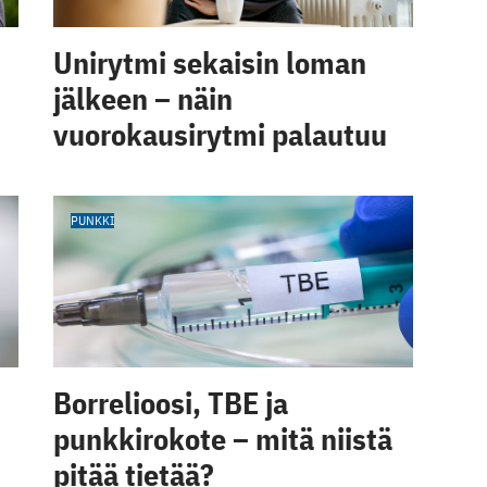
Unirytmi sekaisin loman
jälkeen – näin
vuorokausirytmi palautuu
PUNKKI
Borrelioosi, TBE ja
punkkirokote – mitä niistä
pitää tietää?