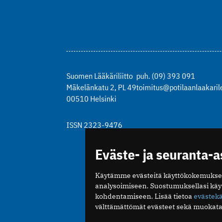
Suomen Lääkäriliitto
puh. (09) 393 091
Mäkelänkatu 2, PL 49
toimitus@potilaanlaakarile
00510 Helsinki
ISSN 2323-9476
Eväste- ja seuranta-
Käytämme evästeitä käyttökokemukse
analysoimiseen. Suostumuksellasi kä
kohdentamiseen. Lisää tietoa
evästek
välttämättömät evästeet sekä muokata