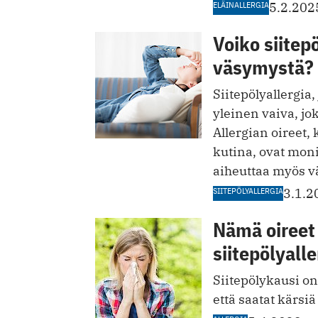
ELÄINALLERGIA
5.2.202
Voiko siitep
väsymystä?
Siitepölyallergi
yleinen vaiva, jo
Allergian oireet,
kutina, ovat monil
aiheuttaa myös 
SIITEPÖLYALLERGIA
3.1.2
Nämä oireet 
siitepölyalle
Siitepölykausi o
että saatat kärsiä