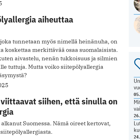
5
ölyallergia aiheuttaa
a, joka tunnetaan myös nimellä heinänuha, on
ka koskettaa merkittävää osaa suomalaisista.
 kuten aivastelu, nenän tukkoisuus ja silmien
le tuttuja. Mutta voiko siitepölyallergia
väsymystä?
Un
025
vu
05
viittaavat siihen, että sinulla on
Mi
va
rgia
26
Lu
n alkanut Suomessa. Nämä oireet kertovat,
ku
 siitepölyallergiasta.
24