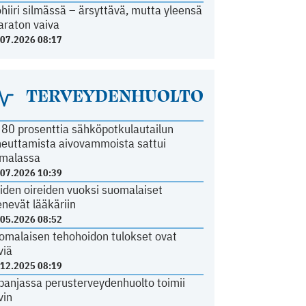
ohiiri silmässä – ärsyttävä, mutta yleensä
araton vaiva
.07.2026 08:17
TERVEYDENHUOLTO
i 80 prosenttia sähköpotkulautailun
heuttamista aivovammoista sattui
malassa
.07.2026 10:39
iden oireiden vuoksi suomalaiset
nevät lääkäriin
.05.2026 08:52
omalaisen tehohoidon tulokset ovat
viä
.12.2025 08:19
panjassa perusterveydenhuolto toimii
vin