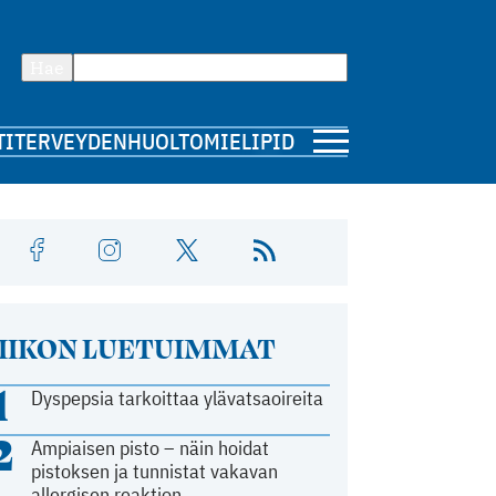
Hae
TI
TERVEYDENHUOLTO
MIELIPIDE
IIKON LUETUIMMAT
1
Dyspepsia tarkoittaa ylävatsaoireita
2
Ampiaisen pisto – näin hoidat
pistoksen ja tunnistat vakavan
allergisen reaktion