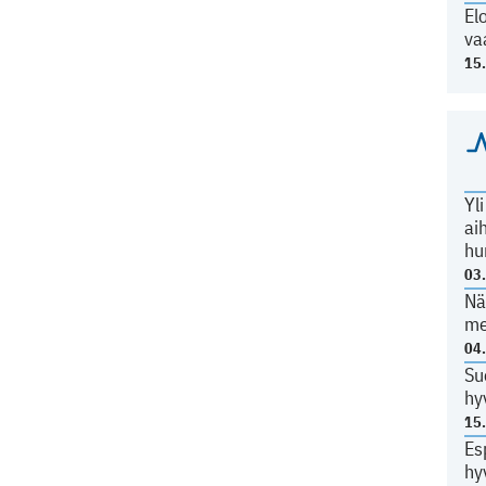
El
va
15
Yl
ai
hu
03
Nä
me
04
Su
hy
15
Es
hy