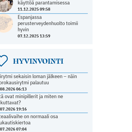
käyttöä parantamisessa
11.12.2025 09:58
Espanjassa
perusterveydenhuolto toimii
hyvin
07.12.2025 13:59
HYVINVOINTI
irytmi sekaisin loman jälkeen – näin
orokausirytmi palautuu
.08.2026 06:13
tä ovat minipillerit ja miten ne
ikuttavat?
.07.2026 19:16
teaalivaihe on normaali osa
ukautiskiertoa
.07.2026 07:04