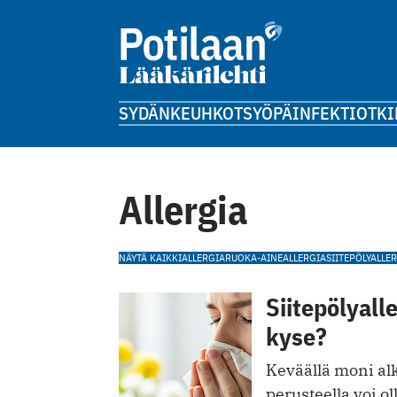
SYDÄN
KEUHKOT
SYÖPÄ
INFEKTIOT
KI
Allergia
NÄYTÄ KAIKKI
ALLERGIA
RUOKA-AINEALLERGIA
SIITEPÖLYALLE
Siitepölyall
kyse?
Keväällä moni alk
perusteella voi o