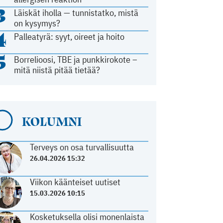
3
Läiskät iholla — tunnistatko, mistä
on kysymys?
4
Palleatyrä: syyt, oireet ja hoito
5
Borrelioosi, TBE ja punkkirokote –
mitä niistä pitää tietää?
KOLUMNI
Terveys on osa turvallisuutta
26.04.2026 15:32
Viikon käänteiset uutiset
15.03.2026 10:15
Kosketuksella olisi monenlaista