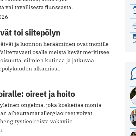
ta vai tavallisesta flunssasta.
026
vät toi siitepölyn
päivät ja luonnon herääminen ovat monille
Valitettavasti osalle meistä kevät merkitsee
isuutta, silmien kutinaa ja jatkuvaa
itepölykauden alkamista.
iralle: oireet ja hoito
n yleinen ongelma, joka koskettaa monia
an aiheuttamat allergiaoireet voivat
ä hengitystieoireista vakaviin
n.