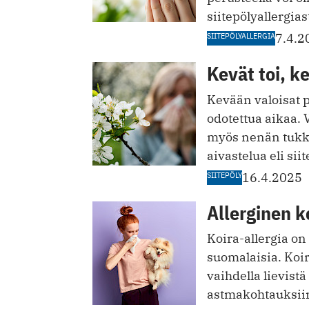
siitepölyallergias
SIITEPÖLYALLERGIA
7.4.2
Kevät toi, ke
Kevään valoisat 
odotettua aikaa. 
myös nenän tukko
aivastelua eli si
SIITEPÖLY
16.4.2025
Allerginen ko
Koira-allergia o
suomalaisia. Koir
vaihdella lievist
astmakohtauksii