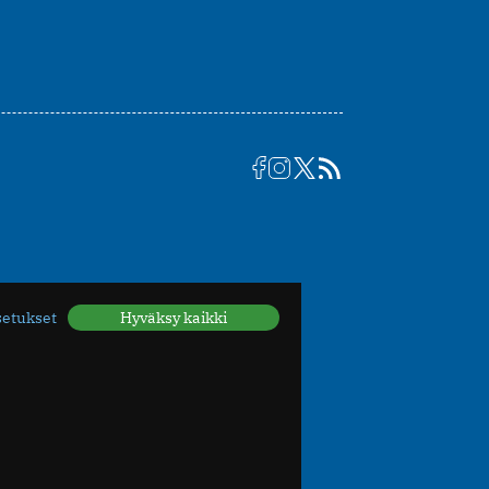
setukset
Hyväksy kaikki