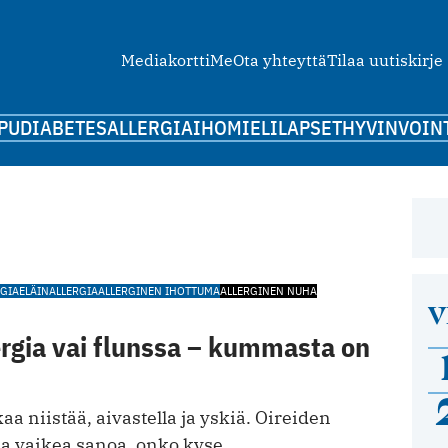
Mediakortti
Me
Ota yhteyttä
Tilaa uutiskirje
PU
DIABETES
ALLERGIA
IHO
MIELI
LAPSET
HYVINVOIN
RGIA
ELÄINALLERGIA
ALLERGINEN IHOTTUMA
ALLERGINEN NUHA
V
ergia vai flunssa – kummasta on
aa niistää, aivastella ja yskiä. Oireiden
lla vaikea sanoa, onko kyse