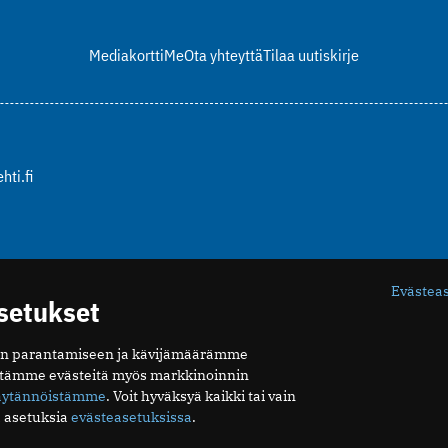
Mediakortti
Me
Ota yhteyttä
Tilaa uutiskirje
hti.fi
Evästea
asetukset
n parantamiseen ja kävijämäärämme
ytämme evästeitä myös markkinoinnin
äytännöistämme
. Voit hyväksyä kaikki tai vain
 asetuksia
evästeasetuksissa
.