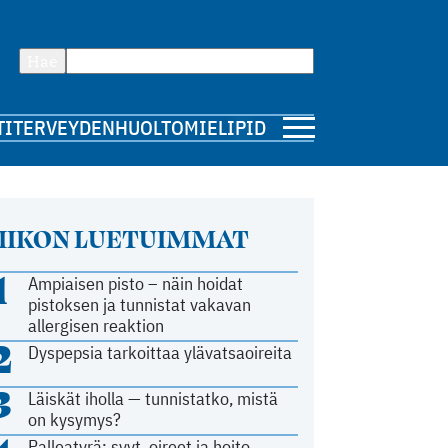
Hae
TI
TERVEYDENHUOLTO
MIELIPIDE
IIKON LUETUIMMAT
1
Ampiaisen pisto – näin hoidat
pistoksen ja tunnistat vakavan
allergisen reaktion
2
Dyspepsia tarkoittaa ylävatsaoireita
3
Läiskät iholla — tunnistatko, mistä
on kysymys?
Palleatyrä: syyt, oireet ja hoito