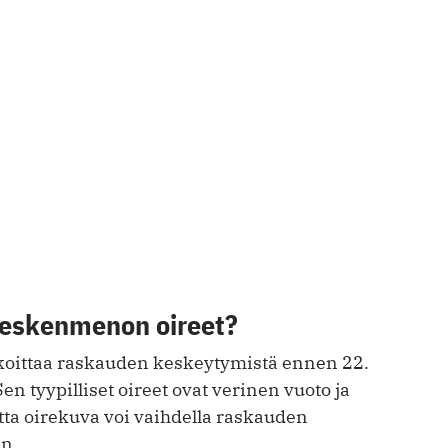
keskenmenon oireet?
oittaa raskauden keskeytymistä ennen 22.
en tyypilliset oireet ovat verinen vuoto ja
tta oirekuva voi vaihdella raskauden
en.