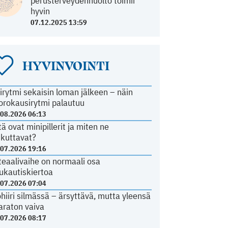
perusterveydenhuolto toimii
hyvin
07.12.2025 13:59
HYVINVOINTI
irytmi sekaisin loman jälkeen – näin
orokausirytmi palautuu
.08.2026 06:13
tä ovat minipillerit ja miten ne
ikuttavat?
.07.2026 19:16
teaalivaihe on normaali osa
ukautiskiertoa
.07.2026 07:04
ohiiri silmässä – ärsyttävä, mutta yleensä
araton vaiva
.07.2026 08:17