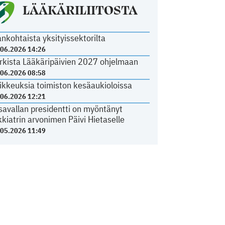
LÄÄKÄRILIITOSTA
ankohtaista yksityissektorilta
.06.2026 14:26
rkista Lääkäripäivien 2027 ohjelmaan
.06.2026 08:58
ikkeuksia toimiston kesäaukioloissa
.06.2026 12:21
savallan presidentti on myöntänyt
kkiatrin arvonimen Päivi Hietaselle
.05.2026 11:49