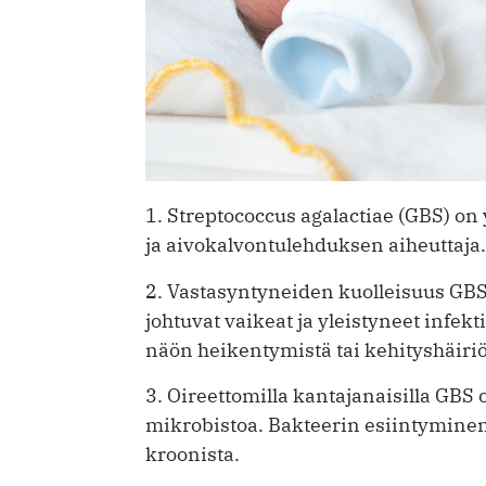
1. Streptococcus agalactiae (GBS) o
ja aivokalvontulehduksen aiheuttaja.
2. Vastasyntyneiden kuolleisuus GBS-
johtuvat vaikeat ja yleistyneet infek
näön heikentymistä tai kehityshäiriö
3. Oireettomilla kantajanaisilla GBS
mikrobistoa. Bakteerin esiintyminen v
kroonista.