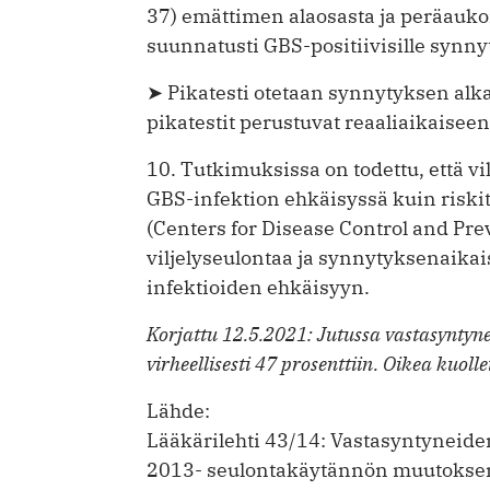
37) emättimen alaosasta ja peräauko
suunnatusti GBS-positiivisille synnytt
➤ Pikatesti otetaan synnytyksen alk
pikatestit perustuvat reaaliaikaisee
10. Tutkimuksissa on todettu, että v
GBS-infektion ehkäisyssä kuin riskit
(Centers for Disease Control and Pr
viljelyseulontaa ja synnytyksenaika
infektioiden ehkäisyyn.
Korjattu 12.5.2021: Jutussa vastasyntyne
virheellisesti 47 prosenttiin. Oikea kuol
Lähde:
Lääkärilehti 43/14: Vastasyntyneide
2013- seulontakäytännön muutoksen