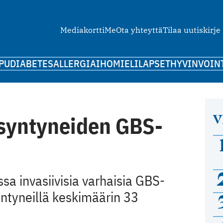
Mediakortti
Me
Ota yhteyttä
Tilaa uutiskirje
PU
DIABETES
ALLERGIA
IHO
MIELI
LAPSET
HYVINVOIN
V
asyntyneiden GBS-
 invasiivisia varhaisia GBS-
syntyneillä keskimäärin 33