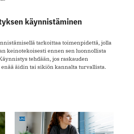
tyksen käynnistäminen
istämisellä tarkoittaa toimenpidettä, jolla
an keinotekoisesti ennen sen luonnollista
Käynnistys tehdään, jos raskauden
 enää äidin tai sikiön kannalta turvallista.
UNI