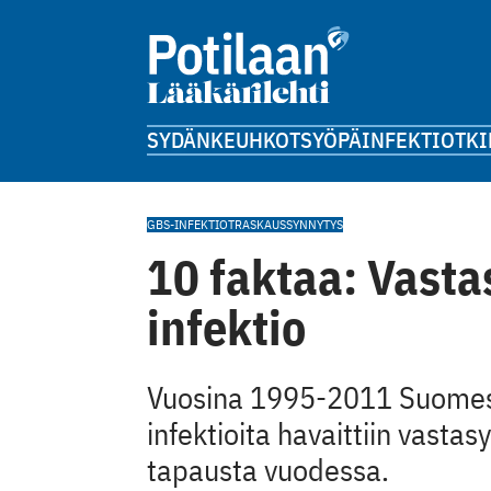
SYDÄN
KEUHKOT
SYÖPÄ
INFEKTIOT
KI
GBS-INFEKTIOT
RASKAUS
SYNNYTYS
10 faktaa: Vast
infektio
Vuosina 1995-2011 Suomessa
infektioita havaittiin vasta
tapausta vuodessa.