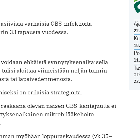
Aj
iivisia varhaisia GBS-infektioita
22
ärin 33 tapausta vuodessa.
Ku
18
Po
11
ta voidaan ehkäistä synnytyksenaikaisella
Ta
 tulisi aloittaa viimeistään neljän tunnin
ar
stä tai lapsivedenmenosta.
22
seksi on erilaisia strategioita.
a raskaana olevan naisen GBS-kantajuutta ei
ytyksenaikainen mikrobilääkehoito
.
simman myöhään loppuraskaudessa (vk 35–