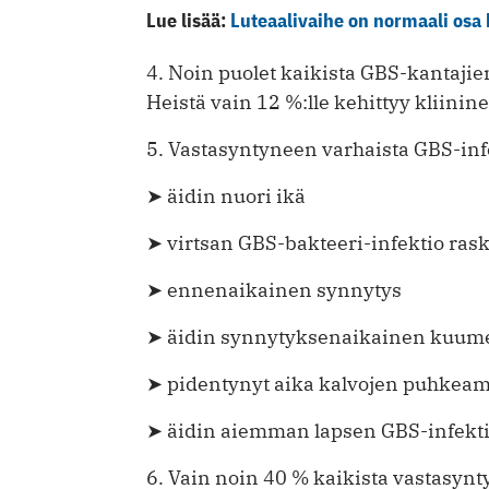
Lue lisää:
Luteaalivaihe on normaali osa
4. Noin puolet kaikista GBS-kantajie
Heistä vain 12 %:lle kehittyy kliinine
5. Vastasyntyneen varhaista GBS-infek
➤ äidin nuori ikä
➤ virtsan GBS-bakteeri-infektio ra
➤ ennenaikainen synnytys
➤ äidin synnytyksenaikainen kuum
➤ pidentynyt aika kalvojen puhkea
➤ äidin aiemman lapsen GBS-infekt
6. Vain noin 40 % kaikista vastasyn