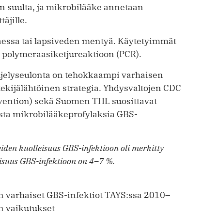
n suulta, ja mikrobilääke annetaan
äjille.
aessa tai lapsiveden mentyä. Käytetyimmät
n polymeraasiketjureaktioon (PCR).
iljelyseulonta on tehokkaampi varhaisen
ekijälähtöinen strategia. Yhdysvaltojen CDC
evention) sekä Suomen THL suosittavat
ista mikrobilääkeprofylaksia GBS-
iden kuolleisuus GBS-infektioon oli merkitty
leisuus GBS-infektioon on 4–7 %.
n varhaiset GBS-infektiot TAYS:ssa 2010–
 vaikutukset