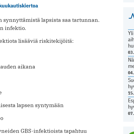
 kuukautiskiertoa
n synnyttämistä lapsista saa tartunnan.
n infektio.
Yl
ai
tiota lisääviä riskitekijöitä:
hu
03
Nä
me
skauden aikana
04
Su
hy
e
15
Es
misesta lapsen syntymään
hy
07
io
tyneiden GBS-infektioista tapahtuu