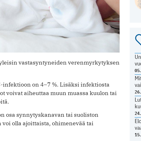
Un
n yleisin vastasyntyneiden verenmyrkytyksen
vu
05
Mi
infektioon on 4–7 %. Lisäksi infektiosta
va
26
tiot voivat aiheuttaa muun muassa kuulon tai
Lu
itä.
ku
24
 on osa synnytyskanavan tai suoliston
El
oi olla ajoittaista, ohimenevää tai
va
15