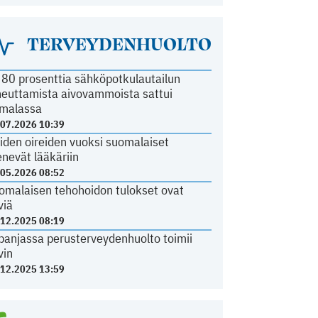
TERVEYDENHUOLTO
i 80 prosenttia sähköpotkulautailun
heuttamista aivovammoista sattui
malassa
.07.2026 10:39
iden oireiden vuoksi suomalaiset
nevät lääkäriin
.05.2026 08:52
omalaisen tehohoidon tulokset ovat
viä
.12.2025 08:19
panjassa perusterveydenhuolto toimii
vin
.12.2025 13:59