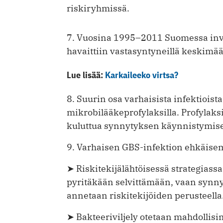
riskiryhmissä.
7. Vuosina 1995–2011 Suomessa invas
havaittiin vastasyntyneillä keskimä
Lue lisää:
Karkaileeko virtsa?
8. Suurin osa varhaisista infektiois
mikrobilääke­profylaksilla. Profylaksi
kuluttua synnytyksen käynnistymise
9. Varhaisen GBS-infektion ehkäisemi
➤ Riskitekijälähtöisessä strategiass
pyritäkään selvittämään, vaan synn
annetaan riskitekijöiden perusteella
➤ Bakteeriviljely otetaan mahdolli