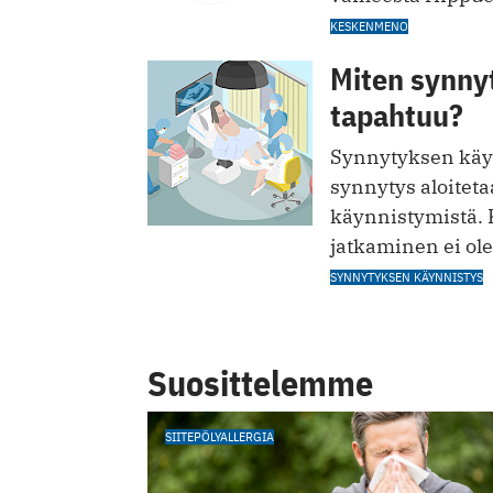
KESKENMENO
Miten synny
tapahtuu?
Synnytyksen käynn
synnytys aloiteta
käynnistymistä. 
jatkaminen ei ole
SYNNYTYKSEN KÄYNNISTYS
Suosittelemme
SIITEPÖLYALLERGIA