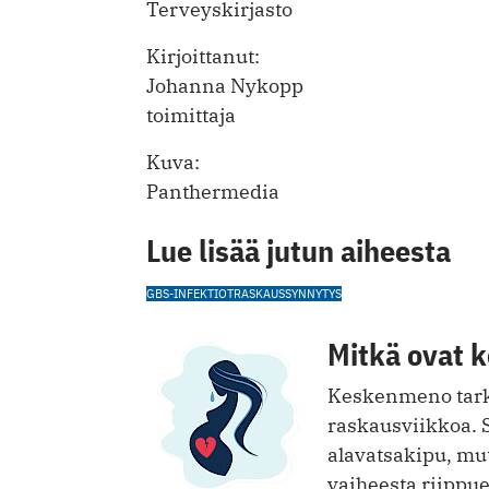
Terveyskirjasto
Kirjoittanut:
Johanna Nykopp
toimittaja
Kuva:
Panthermedia
Lue lisää jutun aiheesta
GBS-INFEKTIOT
RASKAUS
SYNNYTYS
Mitkä ovat 
Keskenmeno tark
raskausviikkoa. S
alavatsakipu, mu
vaiheesta riippu