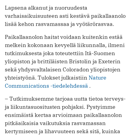
Lapsena alkanut ja nuoruudesta
varhaisaikuisuuteen asti kestävä paikallaanolo
lisää kehon rasvamassaa ja vyötärörasvaa.
Paikallaanolon haitat voidaan kuitenkin estää
melkein kokonaan kevyellä liikunnalla, ilmeni
tutkimuksesta joka toteutettiin Itä-Suomen
yliopiston ja brittiläisten Bristolin ja Exeterin
sekä yhdysvaltalaisen Coloradon yliopistojen
yhteistyönä. Tulokset julkaistiin
Nature
Communications -tiedelehdessä
.
– Tutkimuksemme tarjoaa uutta tietoa terveys-
ja liikuntasuositusten pohjaksi. Pystyimme
ensimäistä kertaa arvioimaan paikallaanolon
pitkäaikaisia vaikutuksia rasvamassan
kertymiseen ja lihavuuteen sekä sitä, kuinka