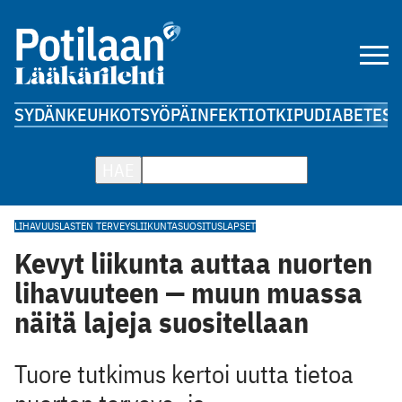
SYDÄN
KEUHKOT
SYÖPÄ
INFEKTIOT
KIPU
DIABETES
A
HAE
LIHAVUUS
LASTEN TERVEYS
LIIKUNTASUOSITUS
LAPSET
Kevyt liikunta auttaa nuorten
lihavuuteen — muun muassa
näitä lajeja suositellaan
Tuore tutkimus kertoi uutta tietoa