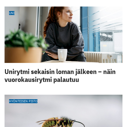
UNI
Unirytmi sekaisin loman jälkeen – näin
vuorokausirytmi palautuu
HYÖNTEISEN PISTO