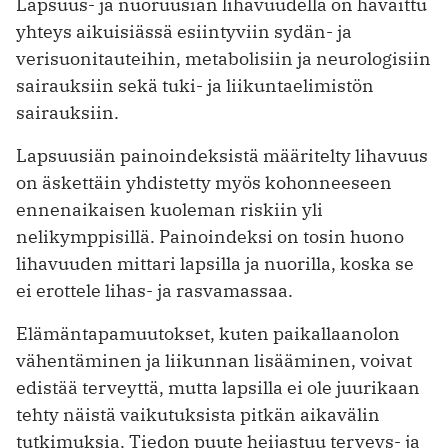
Lapsuus- ja nuoruusiän lihavuudella on havaittu
yhteys aikuisiässä esiintyviin sydän- ja
verisuonitauteihin, metabolisiin ja neurologisiin
sairauksiin sekä tuki- ja liikuntaelimistön
sairauksiin.
Lapsuusiän painoindeksistä määritelty lihavuus
on äskettäin yhdistetty myös kohonneeseen
ennenaikaisen kuoleman riskiin yli
nelikymppisillä. Painoindeksi on tosin huono
lihavuuden mittari lapsilla ja nuorilla, koska se
ei erottele lihas- ja rasvamassaa.
Elämäntapamuutokset, kuten paikallaanolon
vähentäminen ja liikunnan lisääminen, voivat
edistää terveyttä, mutta lapsilla ei ole juurikaan
tehty näistä vaikutuksista pitkän aikavälin
tutkimuksia. Tiedon puute heijastuu terveys- ja