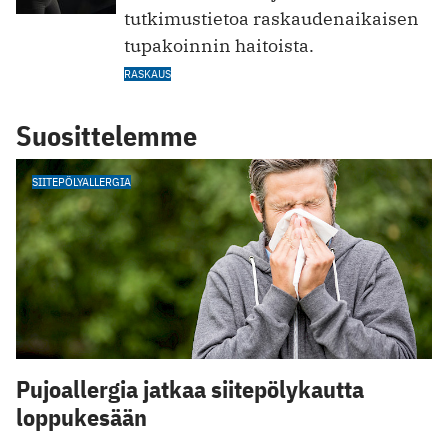
tutkimustietoa raskaudenaikaisen
tupakoinnin haitoista.
RASKAUS
Suosittelemme
SIITEPÖLYALLERGIA
Pujoallergia jatkaa siitepölykautta
loppukesään