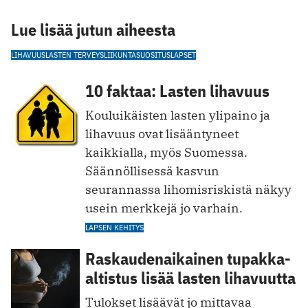
Lue lisää jutun aiheesta
LIHAVUUS
LASTEN TERVEYS
LIIKUNTASUOSITUS
LAPSET
10 faktaa: Lasten lihavuus
Kouluikäisten lasten ylipaino ja
lihavuus ovat lisääntyneet
kaikkialla, myös Suomessa.
Säännöllisessä kasvun
seurannassa lihomisriskistä näkyy
usein merkkejä jo varhain.
LAPSEN KEHITYS
Raskaudenaikainen tupakka-
altistus lisää lasten lihavuutta
Tulokset lisäävät jo mittavaa