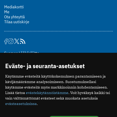
Mediakortti
Me
Ota yhteyttä
Tilaa uutiskirje
Suomen Lääkäriliitto
Mäkelänkatu 2, PL 49
Eväste- ja seuranta-asetukset
00510 Helsinki
puh. (09) 393 091
Käytämme evästeitä käyttökokemuksen parantamiseen ja
toimitus@potilaanlaakarilehti.fi
kävijämäärämme analysoimiseen. Suostumuksellasi
käytämme evästeitä myös markkinoinnin kohdentamiseen.
ISSN 2323-9476
Lisää tietoa
evästekäytännöistämme
. Voit hyväksyä kaikki tai
vain välttämättömät evästeet sekä muokata asetuksia
evästeasetuksissa
.