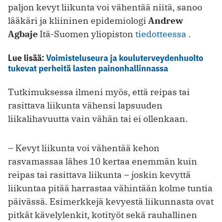
paljon kevyt liikunta voi vähentää niitä, sanoo
lääkäri ja kliininen epidemiologi
Andrew
Agbaje
Itä-Suomen yliopiston
tiedotteessa
.
Lue lisää:
Voimisteluseura ja kouluterveydenhuolto
tukevat perheitä lasten painonhallinnassa
Tutkimuksessa ilmeni myös, että reipas tai
rasittava liikunta vähensi lapsuuden
liikalihavuutta vain vähän tai ei ollenkaan.
– Kevyt liikunta voi vähentää kehon
rasvamassaa lähes 10 kertaa enemmän kuin
reipas tai rasittava liikunta – joskin kevyttä
liikuntaa pitää harrastaa vähintään kolme tuntia
päivässä. Esimerkkejä kevyestä liikunnasta ovat
pitkät kävelylenkit, kotityöt sekä rauhallinen