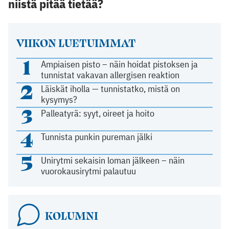
niistä pitää tietää?
VIIKON LUETUIMMAT
1
Ampiaisen pisto – näin hoidat pistoksen ja
tunnistat vakavan allergisen reaktion
2
Läiskät iholla — tunnistatko, mistä on
kysymys?
3
Palleatyrä: syyt, oireet ja hoito
4
Tunnista punkin pureman jälki
5
Unirytmi sekaisin loman jälkeen – näin
vuorokausirytmi palautuu
KOLUMNI