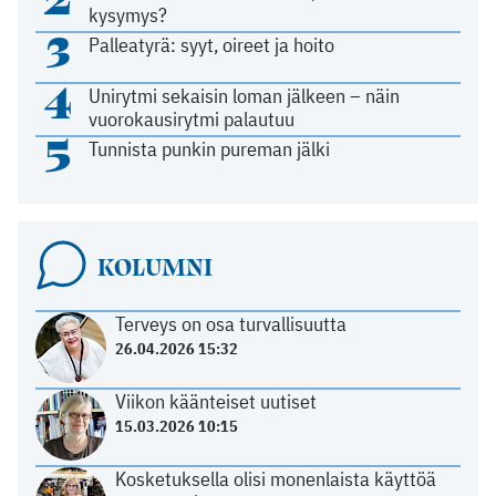
kysymys?
3
Palleatyrä: syyt, oireet ja hoito
4
Unirytmi sekaisin loman jälkeen – näin
vuorokausirytmi palautuu
5
Tunnista punkin pureman jälki
KOLUMNI
Terveys on osa turvallisuutta
26.04.2026 15:32
Viikon käänteiset uutiset
15.03.2026 10:15
Kosketuksella olisi monenlaista käyttöä