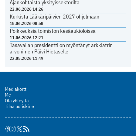
Ajankohtaista yksityissektorilta
22.06.2026 14:26
Kurkista Lääkäripäivien 2027 ohjelmaan
18.06.2026 08:58
Poikkeuksia toimiston kesäaukioloissa
11.06.2026 12:21
Tasavallan presidentti on myöntänyt arkkiatrin
arvonimen Päivi Hietaselle
22.05.2026 11:49
Mediakortti
Me
Ota yhteyttä
Tilaa uutiskirje