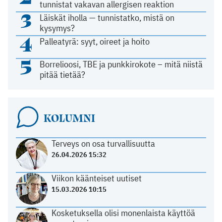
tunnistat vakavan allergisen reaktion
3
Läiskät iholla — tunnistatko, mistä on
kysymys?
4
Palleatyrä: syyt, oireet ja hoito
5
Borrelioosi, TBE ja punkkirokote – mitä niistä
pitää tietää?
KOLUMNI
Terveys on osa turvallisuutta
26.04.2026 15:32
Viikon käänteiset uutiset
15.03.2026 10:15
Kosketuksella olisi monenlaista käyttöä