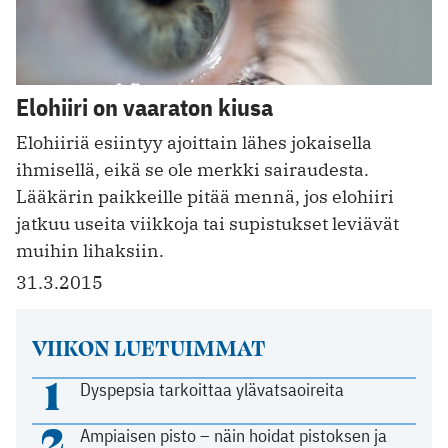
Elohiiri on vaaraton kiusa
Elohiiriä esiintyy ajoittain lähes jokaisella
ihmisellä, eikä se ole merkki sairaudesta.
Lääkärin paikkeille pitää mennä, jos elohiiri
jatkuu useita viikkoja tai supistukset leviävät
muihin lihaksiin.
31.3.2015
VIIKON LUETUIMMAT
1
Dyspepsia tarkoittaa ylävatsaoireita
2
Ampiaisen pisto – näin hoidat pistoksen ja