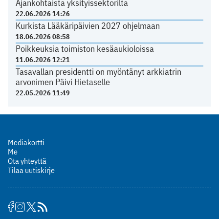
Ajankohtaista yksityissektorilta
22.06.2026 14:26
Kurkista Lääkäripäivien 2027 ohjelmaan
18.06.2026 08:58
Poikkeuksia toimiston kesäaukioloissa
11.06.2026 12:21
Tasavallan presidentti on myöntänyt arkkiatrin
arvonimen Päivi Hietaselle
22.05.2026 11:49
Mediakortti
Me
Ota yhteyttä
Tilaa uutiskirje