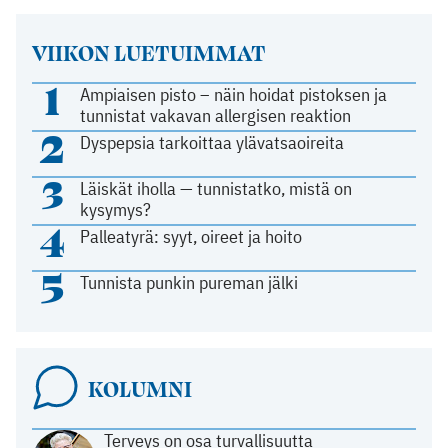
VIIKON LUETUIMMAT
1
Ampiaisen pisto – näin hoidat pistoksen ja
tunnistat vakavan allergisen reaktion
2
Dyspepsia tarkoittaa ylävatsaoireita
3
Läiskät iholla — tunnistatko, mistä on
kysymys?
4
Palleatyrä: syyt, oireet ja hoito
5
Tunnista punkin pureman jälki
KOLUMNI
Terveys on osa turvallisuutta