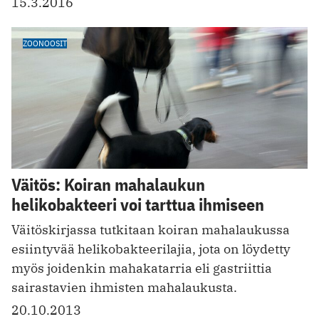
15.3.2016
ZOONOOSIT
Väitös: Koiran mahalaukun
helikobakteeri voi tarttua ihmiseen
Väitöskirjassa tutkitaan koiran mahalaukussa
esiintyvää helikobakteerilajia, jota on löydetty
myös joidenkin mahakatarria eli gastriittia
sairastavien ihmisten mahalaukusta.
20.10.2013