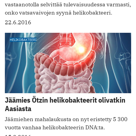
vastaanotolla selvittää tulevaisuudessa varmasti,
onko vatsavaivojen syynä helikobakteeri.
22.6.2016
HELIKOBAKTEERI
Jäämies Ötzin helikobakteerit olivatkin
Aasiasta
Jäämiehen mahalaukusta on nyt eristetty 5 300
vuotta vanhaa helikobakteerin DNA:ta.