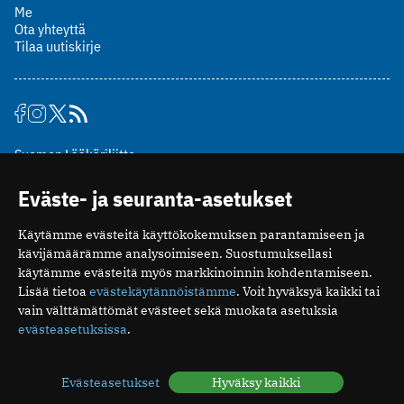
Me
Ota yhteyttä
Tilaa uutiskirje
Suomen Lääkäriliitto
Mäkelänkatu 2, PL 49
Eväste- ja seuranta-asetukset
00510 Helsinki
puh. (09) 393 091
Käytämme evästeitä käyttökokemuksen parantamiseen ja
toimitus@potilaanlaakarilehti.fi
kävijämäärämme analysoimiseen. Suostumuksellasi
käytämme evästeitä myös markkinoinnin kohdentamiseen.
ISSN 2323-9476
Lisää tietoa
evästekäytännöistämme
. Voit hyväksyä kaikki tai
vain välttämättömät evästeet sekä muokata asetuksia
evästeasetuksissa
.
Evästeasetukset
Hyväksy kaikki