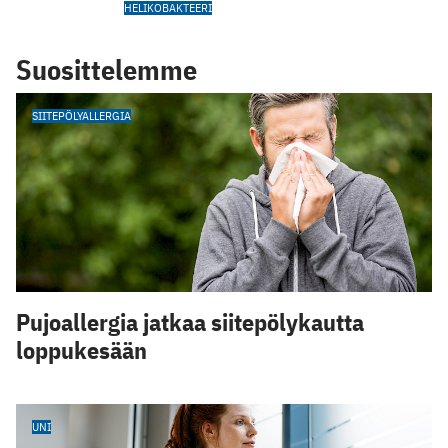
HELIKOBAKTEERI
Suosittelemme
SIITEPÖLYALLERGIA
Pujoallergia jatkaa siitepölykautta
loppukesään
UNI