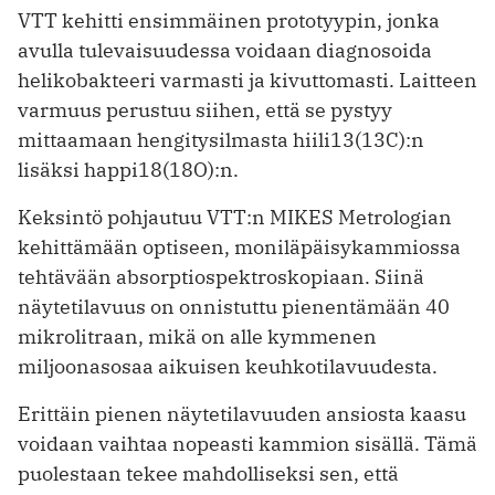
VTT kehitti ensimmäinen prototyypin, jonka
avulla tulevaisuudessa voidaan diagnosoida
helikobakteeri varmasti ja kivuttomasti. Laitteen
varmuus perustuu siihen, että se pystyy
mittaamaan hengitysilmasta hiili13(13C):n
lisäksi happi18(18O):n.
Keksintö pohjautuu VTT:n MIKES Metrologian
kehittämään optiseen, moniläpäisykammiossa
tehtävään absorptiospektroskopiaan. Siinä
näytetilavuus on onnistuttu pienentämään 40
mikrolitraan, mikä on alle kymmenen
miljoonasosaa aikuisen keuhkotilavuudesta.
Erittäin pienen näytetilavuuden ansiosta kaasu
voidaan vaihtaa nopeasti kammion sisällä. Tämä
puolestaan tekee mahdolliseksi sen, että