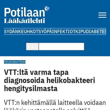
SYDÄN
KEUHKOT
SYÖPÄ
INFEKTIOT
KIPU
DIABETES
A
HAE
HELIKOBAKTEERI
VTT:ltä varma tapa
diagnosoida helikobakteeri
hengitysilmasta
VTT:n kehittämällä laitteella voidaan