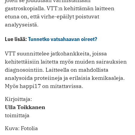
joten se joudutaan varmistamaan
gastroskopialla. VTT:n kehittämän laitteen
etuna on, että virhe-epäilyt poistuvat
analyyseistä.
Lue lisää:
Tunnetko vatsahaavan oireet?
VTT suunnittelee jatkohankkeita, joissa
kehitettäisiin laitetta myös muiden sairauksien
diagnosointiin. Laitteella on mahdollista
analysoida proteiineja ja erilaisia kemikaaleja.
Myös happi17 on mitattavissa.
Kirjoittaja:
Ulla Toikkanen
toimittaja
Kuva: Fotolia