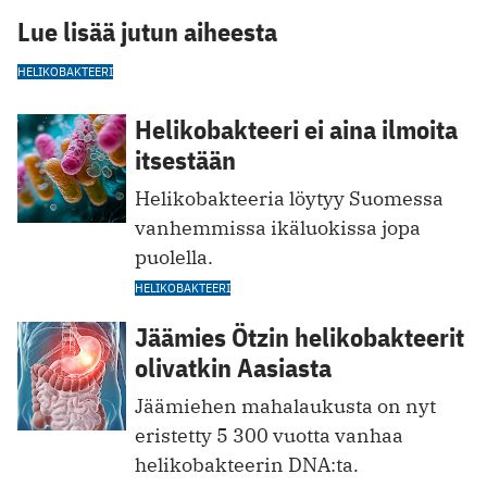
Lue lisää jutun aiheesta
HELIKOBAKTEERI
Helikobakteeri ei aina ilmoita
itsestään
Helikobakteeria löytyy Suomessa
vanhemmissa ikäluokissa jopa
puolella.
HELIKOBAKTEERI
Jäämies Ötzin helikobakteerit
olivatkin Aasiasta
Jäämiehen mahalaukusta on nyt
eristetty 5 300 vuotta vanhaa
helikobakteerin DNA:ta.