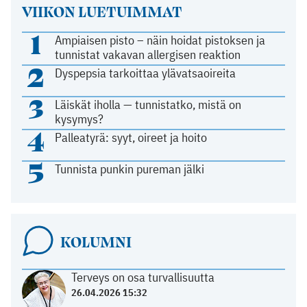
VIIKON LUETUIMMAT
1
Ampiaisen pisto – näin hoidat pistoksen ja
tunnistat vakavan allergisen reaktion
2
Dyspepsia tarkoittaa ylävatsaoireita
3
Läiskät iholla — tunnistatko, mistä on
kysymys?
4
Palleatyrä: syyt, oireet ja hoito
5
Tunnista punkin pureman jälki
KOLUMNI
Terveys on osa turvallisuutta
26.04.2026 15:32