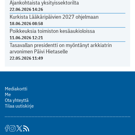
Ajankohtaista yksityissektorilta
22.06.2026 14:26
Kurkista Lääkäripäivien 2027 ohjelmaan
18.06.2026 08:58
Poikkeuksia toimiston kesäaukioloissa
11.06.2026 12:21
Tasavallan presidentti on myöntänyt arkkiatrin
arvonimen Päivi Hietaselle
22.05.2026 11:49
Mediakortti
Me
Ota yhteyttä
Tilaa uutiskirje