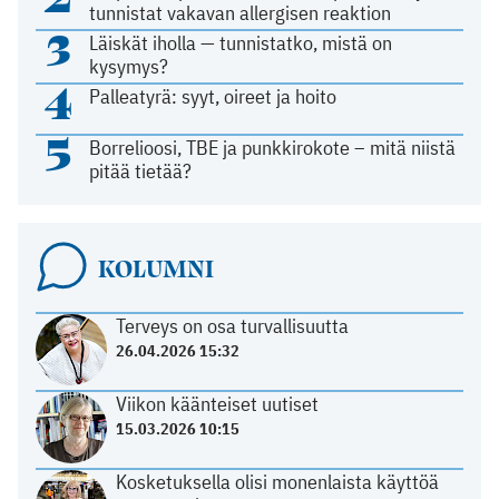
tunnistat vakavan allergisen reaktion
3
Läiskät iholla — tunnistatko, mistä on
kysymys?
4
Palleatyrä: syyt, oireet ja hoito
5
Borrelioosi, TBE ja punkkirokote – mitä niistä
pitää tietää?
KOLUMNI
Terveys on osa turvallisuutta
26.04.2026 15:32
Viikon käänteiset uutiset
15.03.2026 10:15
Kosketuksella olisi monenlaista käyttöä