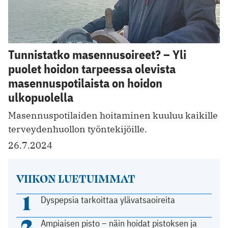
Tunnistatko masennusoireet? – Yli
puolet hoidon tarpeessa olevista
masennuspotilaista on hoidon
ulkopuolella
Masennuspotilaiden hoitaminen kuuluu kaikille
terveydenhuollon työntekijöille.
26.7.2024
VIIKON LUETUIMMAT
1
Dyspepsia tarkoittaa ylävatsaoireita
2
Ampiaisen pisto – näin hoidat pistoksen ja