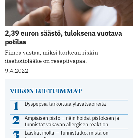
2,39 euron säästö, tuloksena vuotava
potilas
Fimea vastaa, miksi korkean riskin
itsehoitolääke on reseptivapaa.
9.4.2022
VIIKON LUETUIMMAT
1
Dyspepsia tarkoittaa ylävatsaoireita
2
Ampiaisen pisto – näin hoidat pistoksen ja
tunnistat vakavan allergisen reaktion
3
Läiskät iholla — tunnistatko, mistä on