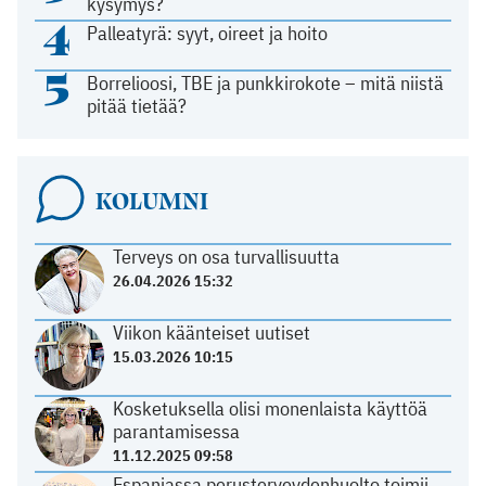
kysymys?
4
Palleatyrä: syyt, oireet ja hoito
5
Borrelioosi, TBE ja punkkirokote – mitä niistä
pitää tietää?
KOLUMNI
Terveys on osa turvallisuutta
26.04.2026 15:32
Viikon käänteiset uutiset
15.03.2026 10:15
Kosketuksella olisi monenlaista käyttöä
parantamisessa
11.12.2025 09:58
Espanjassa perusterveydenhuolto toimii