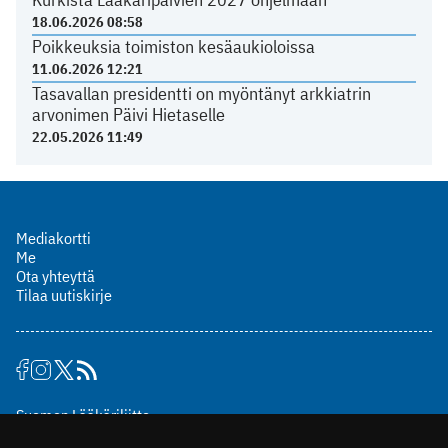
18.06.2026 08:58
Poikkeuksia toimiston kesäaukioloissa
11.06.2026 12:21
Tasavallan presidentti on myöntänyt arkkiatrin
arvonimen Päivi Hietaselle
22.05.2026 11:49
Mediakortti
Me
Ota yhteyttä
Tilaa uutiskirje
Suomen Lääkäriliitto
Mäkelänkatu 2, PL 49