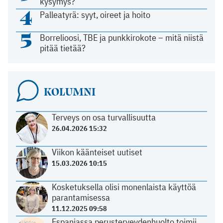
kysymys?
4
Palleatyrä: syyt, oireet ja hoito
5
Borrelioosi, TBE ja punkkirokote – mitä niistä
pitää tietää?
KOLUMNI
Terveys on osa turvallisuutta
26.04.2026 15:32
Viikon käänteiset uutiset
15.03.2026 10:15
Kosketuksella olisi monenlaista käyttöä
parantamisessa
11.12.2025 09:58
Espanjassa perusterveydenhuolto toimii