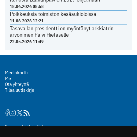
18.06.2026 08:58
Poikkeuksia toimiston kesäaukioloissa
11.06.2026 12:21
Tasavallan presidentti on myöntänyt arkkiatrin
arvonimen Päivi Hietaselle
22.05.2026 11:49
Mediakortti
Me
Ota yhteyttä
Tilaa uutiskirje
Suomen Lääkäriliitto
Mäkelänkatu 2, PL 49