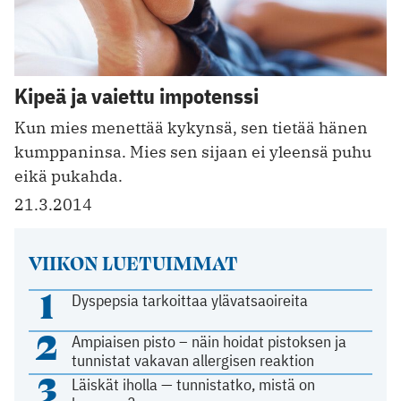
Kipeä ja vaiettu impotenssi
Kun mies menettää kykynsä, sen tietää hänen
kumppaninsa. Mies sen sijaan ei yleensä puhu
eikä pukahda.
21.3.2014
VIIKON LUETUIMMAT
1
Dyspepsia tarkoittaa ylävatsaoireita
2
Ampiaisen pisto – näin hoidat pistoksen ja
tunnistat vakavan allergisen reaktion
3
Läiskät iholla — tunnistatko, mistä on