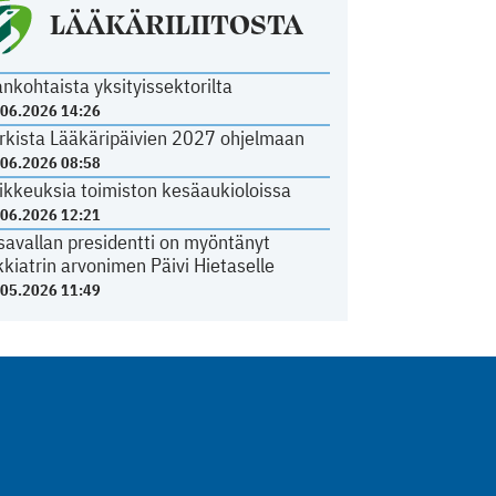
LÄÄKÄRILIITOSTA
ankohtaista yksityissektorilta
.06.2026 14:26
rkista Lääkäripäivien 2027 ohjelmaan
.06.2026 08:58
ikkeuksia toimiston kesäaukioloissa
.06.2026 12:21
savallan presidentti on myöntänyt
kkiatrin arvonimen Päivi Hietaselle
.05.2026 11:49