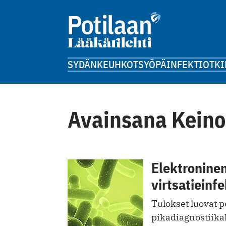
SYDÄN
KEUHKOT
SYÖPÄ
INFEKTIOT
KI
Avainsana Kein
Elektronine
virtsatieinfe
Tulokset luovat p
pikadiagnostiikal