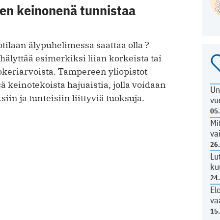
en keinonenä tunnistaa
ilaan älypuhelimessa saattaa olla ?
hälyttää esimerkiksi liian korkeista tai
okeriarvoista. Tampereen yliopistot
ä keinotekoista hajuaistia, jolla voidaan
Un
iin ja tunteisiin liittyviä tuoksuja.
vu
05
Mi
va
26
Lu
ku
24
El
va
15