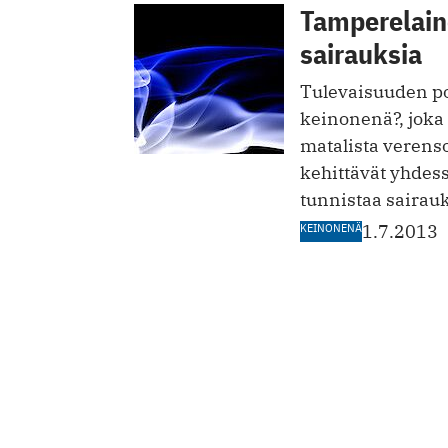
Tamperelain
sairauksia
Tulevaisuuden pot
keinonenä?, joka 
matalista verens
kehittävät yhdess
tunnistaa sairauks
KEINONENÄ
1.7.2013