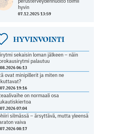
perusterveydenhuolto toimii
hyvin
07.12.2025 13:59
HYVINVOINTI
irytmi sekaisin loman jälkeen – näin
orokausirytmi palautuu
.08.2026 06:13
tä ovat minipillerit ja miten ne
ikuttavat?
.07.2026 19:16
teaalivaihe on normaali osa
ukautiskiertoa
.07.2026 07:04
ohiiri silmässä – ärsyttävä, mutta yleensä
araton vaiva
.07.2026 08:17