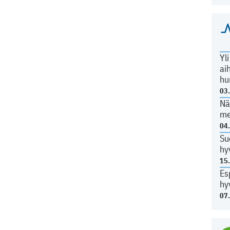
Yl
ai
hu
03
Nä
me
04
Su
hy
15
Es
hy
07