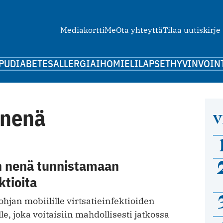
Mediakortti
Me
Ota yhteyttä
Tilaa uutiskirje
PU
DIABETES
ALLERGIA
IHO
MIELI
LAPSET
HYVINVOIN
onenä
V
n nenä tunnistamaan
ktioita
ohjan mobiilille virtsatieinfektioiden
le, joka voitaisiin mahdollisesti jatkossa