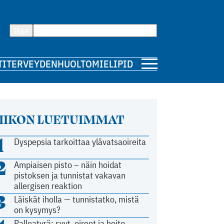
Hae
TI
TERVEYDENHUOLTO
MIELIPIDE
IIKON LUETUIMMAT
1
Dyspepsia tarkoittaa ylävatsaoireita
2
Ampiaisen pisto – näin hoidat
pistoksen ja tunnistat vakavan
allergisen reaktion
3
Läiskät iholla — tunnistatko, mistä
on kysymys?
Palleatyrä: syyt, oireet ja hoito