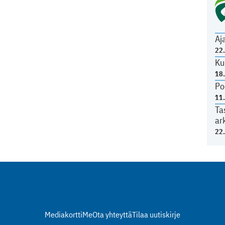
Aj
22
Ku
18
Po
11
Ta
ar
22
Mediakortti
Me
Ota yhteyttä
Tilaa uutiskirje