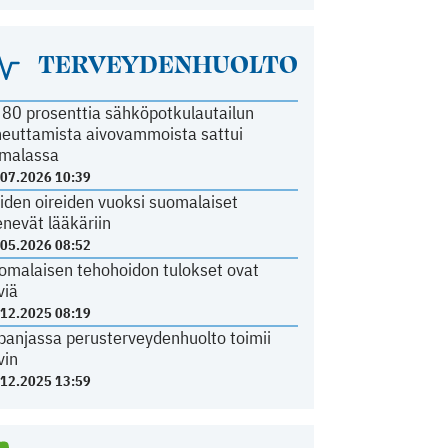
TERVEYDENHUOLTO
i 80 prosenttia sähköpotkulautailun
heuttamista aivovammoista sattui
malassa
.07.2026 10:39
iden oireiden vuoksi suomalaiset
nevät lääkäriin
.05.2026 08:52
omalaisen tehohoidon tulokset ovat
viä
.12.2025 08:19
panjassa perusterveydenhuolto toimii
vin
.12.2025 13:59