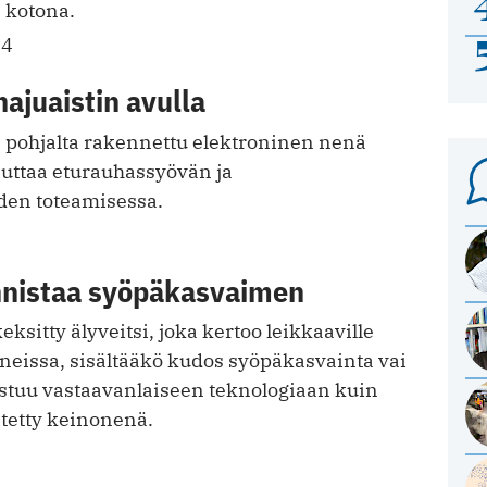
n kotona.
14
hajuaistin avulla
n pohjalta rakennettu elektroninen nenä
auttaa eturauhassyövän ja
iden toteamisessa.
4
unnistaa syöpäkasvaimen
ksitty älyveitsi, joka kertoo leikkaaville
neissa, sisältääkö kudos syöpäkasvainta vai
ustuu vastaavanlaiseen teknologiaan kuin
tetty keinonenä.