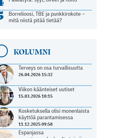
4
5
Borrelioosi, TBE ja punkkirokote –
mitä niistä pitää tietää?
KOLUMNI
Terveys on osa turvallisuutta
26.04.2026 15:32
Viikon käänteiset uutiset
15.03.2026 10:15
Kosketuksella olisi monenlaista
käyttöä parantamisessa
11.12.2025 09:58
Espanjassa