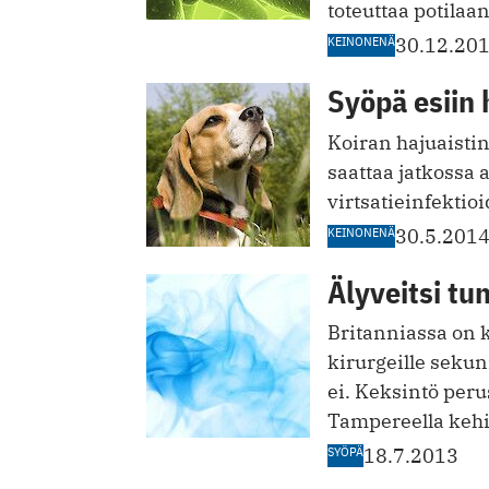
toteuttaa potilaa
KEINONENÄ
30.12.20
Syöpä esiin 
Koiran hajuaisti
saattaa jatkossa 
virtsatieinfektio
KEINONENÄ
30.5.201
Älyveitsi t
Britanniassa on ke
kirurgeille sekun
ei. Keksintö per
Tampereella kehi
SYÖPÄ
18.7.2013