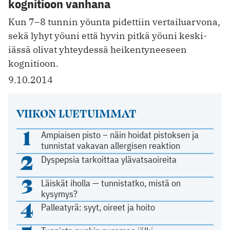
kognitioon vanhana
Kun 7–8 tunnin yöunta pidettiin vertailuarvona,
sekä lyhyt yöuni että hyvin pitkä yöuni keski-
iässä olivat yhteydessä heikentyneeseen
kognitioon.
9.10.2014
VIIKON LUETUIMMAT
1
Ampiaisen pisto – näin hoidat pistoksen ja
tunnistat vakavan allergisen reaktion
2
Dyspepsia tarkoittaa ylävatsaoireita
3
Läiskät iholla — tunnistatko, mistä on
kysymys?
4
Palleatyrä: syyt, oireet ja hoito