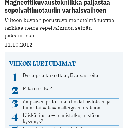
Magneettikuvaustekniikka paljastaa
sepelvaltimotaudin varhaisvaiheen
Viiteen kuvaan perustuva menetelmä tuottaa
tarkkaa tietoa sepelvaltimon seinän
paksuudesta.
11.10.2012
VIIKON LUETUIMMAT
1
Dyspepsia tarkoittaa ylävatsaoireita
2
Mikä on silsa?
3
Ampiaisen pisto – näin hoidat pistoksen ja
tunnistat vakavan allergisen reaktion
4
Läiskät iholla — tunnistatko, mistä on
kysymys?