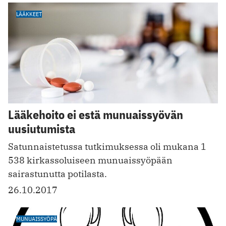
LÄÄKKEET
Lääkehoito ei estä munuaissyövän
uusiutumista
Satunnaistetussa tutkimuksessa oli mukana 1
538 kirkassoluiseen munuaissyöpään
sairastunutta potilasta.
26.10.2017
MUNUAISSYÖPÄ