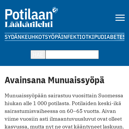
SYDÄN
KEUHKOT
SYÖPÄ
INFEKTIOT
KIPU
DIABETES
A
HAE
Avainsana Munuaissyöpä
Munuaissyöpään sairastuu vuosittain Suomessa
hiukan alle 1 000 potilasta. Potilaiden keski-ikä
sairastumisvaiheessa on 60–65 vuotta. Aivan
viime vuosiin asti ilmaantuvuusluvut ovat olleet
kasvussa, mutta nyt ne ovat kääntyneet laskuun.