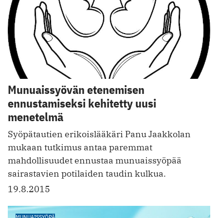
Munuaissyövän etenemisen
ennustamiseksi kehitetty uusi
menetelmä
Syöpätautien erikoislääkäri Panu Jaakkolan
mukaan tutkimus antaa paremmat
mahdollisuudet ennustaa munuaissyöpää
sairastavien potilaiden taudin kulkua.
19.8.2015
MUNUAISSYÖPÄ