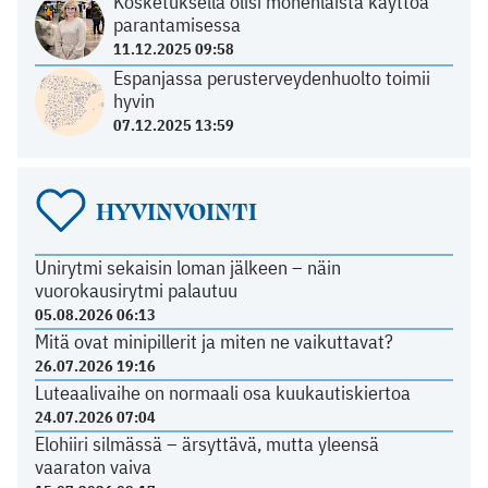
Kosketuksella olisi monenlaista käyttöä
parantamisessa
11.12.2025 09:58
Espanjassa perusterveydenhuolto toimii
hyvin
07.12.2025 13:59
HYVINVOINTI
Unirytmi sekaisin loman jälkeen – näin
vuorokausirytmi palautuu
05.08.2026 06:13
Mitä ovat minipillerit ja miten ne vaikuttavat?
26.07.2026 19:16
Luteaalivaihe on normaali osa kuukautiskiertoa
24.07.2026 07:04
Elohiiri silmässä – ärsyttävä, mutta yleensä
vaaraton vaiva