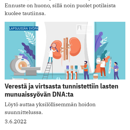
Ennuste on huono, sillä noin puolet potilaista
kuolee tautiinsa.
LAPSUUSIÄN SYÖPÄ
Verestä ja virtsasta tunnistettiin lasten
munuaissyövän DNA:ta
Löytö auttaa yksilöllisemmän hoidon
suunnittelussa.
3.6.2022