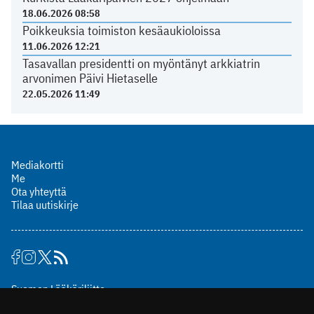
18.06.2026 08:58
Poikkeuksia toimiston kesäaukioloissa
11.06.2026 12:21
Tasavallan presidentti on myöntänyt arkkiatrin
arvonimen Päivi Hietaselle
22.05.2026 11:49
Mediakortti
Me
Ota yhteyttä
Tilaa uutiskirje
Suomen Lääkäriliitto
Mäkelänkatu 2, PL 49