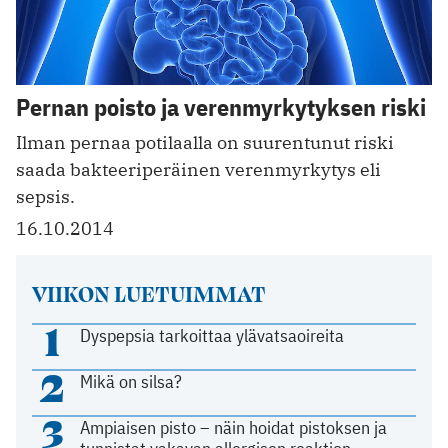
Pernan poisto ja verenmyrkytyksen riski
Ilman pernaa potilaalla on suurentunut riski
saada bakteeriperäinen verenmyrkytys eli
sepsis.
16.10.2014
VIIKON LUETUIMMAT
1
Dyspepsia tarkoittaa ylävatsaoireita
2
Mikä on silsa?
3
Ampiaisen pisto – näin hoidat pistoksen ja