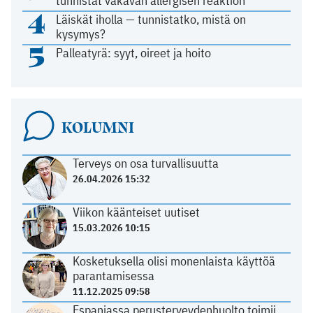
tunnistat vakavan allergisen reaktion
4
Läiskät iholla — tunnistatko, mistä on
kysymys?
5
Palleatyrä: syyt, oireet ja hoito
KOLUMNI
Terveys on osa turvallisuutta
26.04.2026 15:32
Viikon käänteiset uutiset
15.03.2026 10:15
Kosketuksella olisi monenlaista käyttöä
parantamisessa
11.12.2025 09:58
Espanjassa perusterveydenhuolto toimii