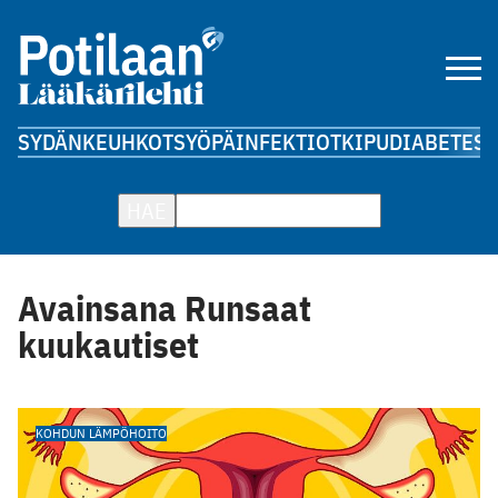
SYDÄN
KEUHKOT
SYÖPÄ
INFEKTIOT
KIPU
DIABETES
A
HAE
Avainsana Runsaat
kuukautiset
KOHDUN LÄMPÖHOITO