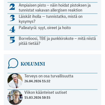
2
Ampiaisen pisto – näin hoidat pistoksen ja
tunnistat vakavan allergisen reaktion
3
Läiskät iholla — tunnistatko, mistä on
kysymys?
4
Palleatyrä: syyt, oireet ja hoito
5
Borrelioosi, TBE ja punkkirokote – mitä niistä
pitää tietää?
KOLUMNI
Terveys on osa turvallisuutta
26.04.2026 15:32
Viikon käänteiset uutiset
15.03.2026 10:15