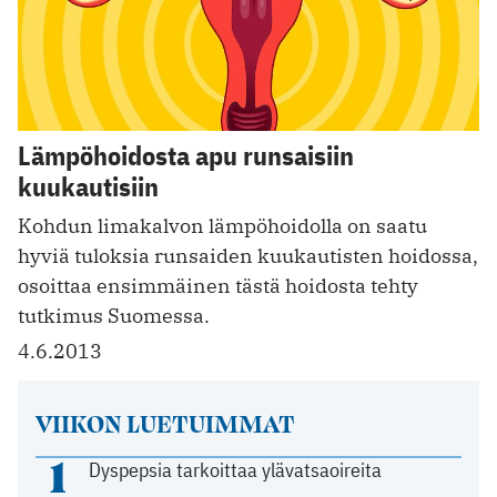
Lämpöhoidosta apu runsaisiin
kuukautisiin
Kohdun limakalvon lämpöhoidolla on saatu
hyviä tuloksia runsaiden kuukautisten hoidossa,
osoittaa ensimmäinen tästä hoidosta tehty
tutkimus Suomessa.
4.6.2013
VIIKON LUETUIMMAT
1
Dyspepsia tarkoittaa ylävatsaoireita