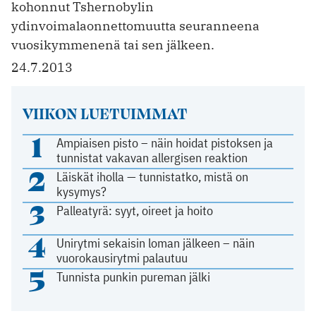
kohonnut Tshernobylin
ydinvoimalaonnettomuutta seuranneena
vuosikymmenenä tai sen jälkeen.
24.7.2013
VIIKON LUETUIMMAT
1
Ampiaisen pisto – näin hoidat pistoksen ja
tunnistat vakavan allergisen reaktion
2
Läiskät iholla — tunnistatko, mistä on
kysymys?
3
Palleatyrä: syyt, oireet ja hoito
4
Unirytmi sekaisin loman jälkeen – näin
vuorokausirytmi palautuu
5
Tunnista punkin pureman jälki