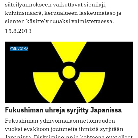
säteilyannokseen vaikuttavat sienilaji,
kulutusmäärä, keruualueen laskeumataso ja
sienten käsittely ruuaksi valmistettaessa.
15.8.2013
YDINVOIMA
Fukushiman uhreja syrjitty Japanissa
Fukushiman ydinvoimalaonnettomuuden
vuoksi evakkoon joutuneita ihmisiä syrjitään
Japanissa. Diskriminoinnin kohteena ovat olleet