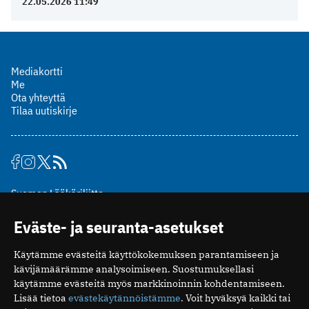
22.05.2026 11:49
Mediakortti
Me
Ota yhteyttä
Tilaa uutiskirje
Suomen Lääkäriliitto
Mäkelänkatu 2, PL 49
Eväste- ja seuranta-asetukset
00510 Helsinki
puh. (09) 393 091
Käytämme evästeitä käyttökokemuksen parantamiseen ja
toimitus@potilaanlaakarilehti.fi
kävijämäärämme analysoimiseen. Suostumuksellasi
käytämme evästeitä myös markkinoinnin kohdentamiseen.
ISSN 2323-9476
Lisää tietoa
evästekäytännöistämme
. Voit hyväksyä kaikki tai