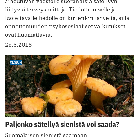
aiheutuvan väestölle ­suoranaisia säteilyyn
liittyviä terveyshaittoja. Tiedottamiselle ja ­
luotettavalle tiedolle on kuitenkin tarvetta, sillä
onnettomuuden ­psykososiaaliset vaikutukset
ovat huomattavia.
25.8.2013
CESIUM
Paljonko säteilyä sienistä voi saada?
Suomalaisen sienistä saamaan