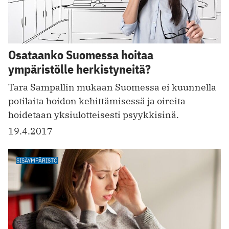
Osataanko Suomessa hoitaa
ympäristölle herkistyneitä?
Tara Sampallin mukaan Suomessa ei kuunnella
potilaita hoidon kehittämisessä ja oireita
hoidetaan yksiulotteisesti psyykkisinä.
19.4.2017
SISÄYMPÄRISTÖ