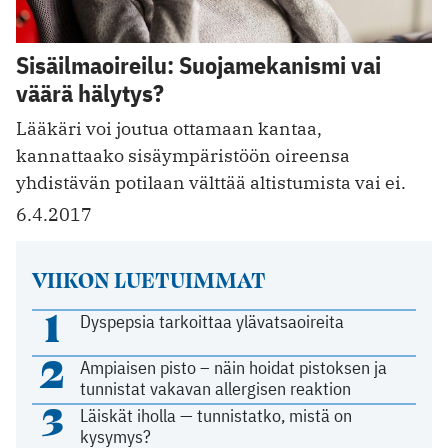
Sisäilmaoireilu: Suojamekanismi vai
väärä hälytys?
Lääkäri voi joutua ottamaan kantaa,
kannattaako sisäympäristöön oireensa
yhdistävän potilaan välttää altistumista vai ei.
6.4.2017
VIIKON LUETUIMMAT
1
Dyspepsia tarkoittaa ylävatsaoireita
2
Ampiaisen pisto – näin hoidat pistoksen ja
tunnistat vakavan allergisen reaktion
3
Läiskät iholla — tunnistatko, mistä on
kysymys?