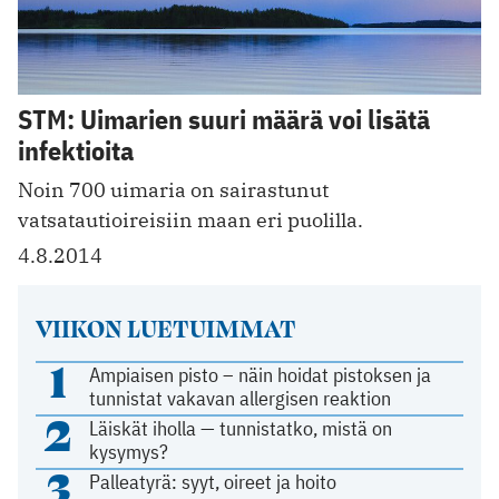
STM: Uimarien suuri määrä voi lisätä
infektioita
Noin 700 uimaria on sairastunut
vatsatautioireisiin maan eri puolilla.
4.8.2014
VIIKON LUETUIMMAT
1
Ampiaisen pisto – näin hoidat pistoksen ja
tunnistat vakavan allergisen reaktion
2
Läiskät iholla — tunnistatko, mistä on
kysymys?
3
Palleatyrä: syyt, oireet ja hoito