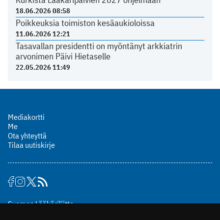
18.06.2026 08:58
Poikkeuksia toimiston kesäaukioloissa
11.06.2026 12:21
Tasavallan presidentti on myöntänyt arkkiatrin
arvonimen Päivi Hietaselle
22.05.2026 11:49
Mediakortti
Me
Ota yhteyttä
Tilaa uutiskirje
Suomen Lääkäriliitto
Mäkelänkatu 2, PL 49