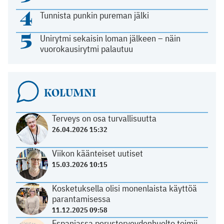
4
Tunnista punkin pureman jälki
5
Unirytmi sekaisin loman jälkeen – näin
vuorokausirytmi palautuu
KOLUMNI
Terveys on osa turvallisuutta
26.04.2026 15:32
Viikon käänteiset uutiset
15.03.2026 10:15
Kosketuksella olisi monenlaista käyttöä
parantamisessa
11.12.2025 09:58
Espanjassa perusterveydenhuolto toimii