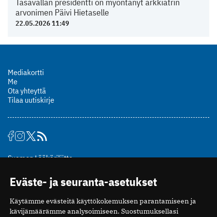
Tasavallan presidentti on myöntänyt arkkiatrin
arvonimen Päivi Hietaselle
22.05.2026 11:49
Mediakortti
Me
Ota yhteyttä
Tilaa uutiskirje
Suomen Lääkäriliitto
Mäkelänkatu 2, PL 49
Eväste- ja seuranta-asetukset
00510 Helsinki
puh. (09) 393 091
Käytämme evästeitä käyttökokemuksen parantamiseen ja
toimitus@potilaanlaakarilehti.fi
kävijämäärämme analysoimiseen. Suostumuksellasi