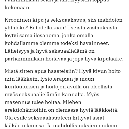
kokonaan.
Krooninen kipu ja seksuaalisuus, siis mahdoton
yhtälökö? Ei todellakaan! Useista vastauksista
löytyi sama ilosanoma, jonka omalla
kohdallamme olemme todeksi havainneet.
Läheisyys ja hyvä seksuaalielämä on
parhaimmillaan hoitavaa ja jopa hyvä kipulääke.
Mistä sitten apua haasteisiin? Hyvä kivun hoito
niin lääkkein, fysioterapian ja muun
kuntoutuksen ja hoitojen avulla on oleellista
myös seksuaalielämän kannalta. Myös
masennus tulee hoitaa. Miehen
erektiohäiriöihin on olemassa hyviä lääkkeitä.
Ota esille seksuaalisuuteen liittyvät asiat
lääkärin kanssa. Ja mahdollisuuksien mukaan