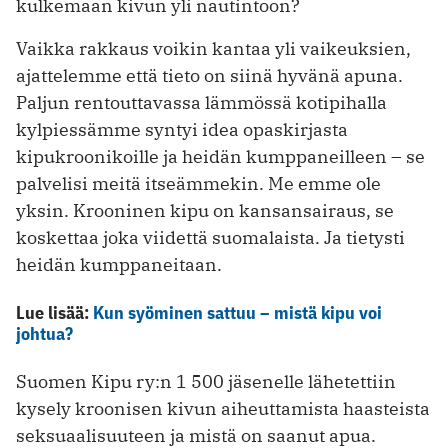
kulkemaan kivun yli nautintoon?
Vaikka rakkaus voikin kantaa yli vaikeuksien,
ajattelemme että tieto on siinä hyvänä apuna.
Paljun rentouttavassa lämmössä kotipihalla
kylpiessämme syntyi idea opaskirjasta
kipukroonikoille ja heidän kumppaneilleen – se
palvelisi meitä itseämmekin. Me emme ole
yksin. Krooninen kipu on kansansairaus, se
koskettaa joka viidettä suomalaista. Ja tietysti
heidän kumppaneitaan.
Lue lisää:
Kun syöminen sattuu – mistä kipu voi
johtua?
Suomen Kipu ry:n 1 500 jäsenelle lähetettiin
kysely kroonisen kivun aiheuttamista haasteista
seksuaalisuuteen ja mistä on saanut apua.