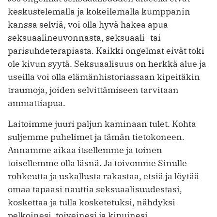
keskustelemalla ja kokeilemalla kumppanin
kanssa selviä, voi olla hyvä hakea apua
seksuaalineuvonnasta, seksuaali- tai
parisuhdeterapiasta. Kaikki ongelmat eivät toki
ole kivun syytä. Seksuaalisuus on herkkä alue ja
useilla voi olla elämänhistoriassaan kipeitäkin
traumoja, joiden selvittämiseen tarvitaan
ammattiapua.
Laitoimme juuri paljun kaminaan tulet. Kohta
suljemme puhelimet ja tämän tietokoneen.
Annamme aikaa itsellemme ja toinen
toisellemme olla läsnä. Ja toivomme Sinulle
rohkeutta ja uskallusta rakastaa, etsiä ja löytää
omaa tapaasi nauttia seksuaalisuudestasi,
koskettaa ja tulla kosketetuksi, nähdyksi
pelkoinesi, toiveinesi ja kipuinesi.