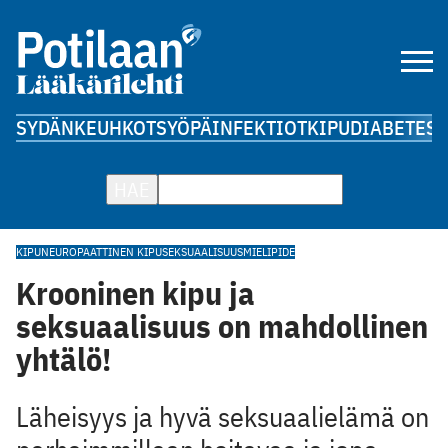
SYDÄN
KEUHKOT
SYÖPÄ
INFEKTIOT
KIPU
DIABETES
A
HAE
KIPU
NEUROPAATTINEN KIPU
SEKSUAALISUUS
MIELIPIDE
Krooninen kipu ja
seksuaalisuus on mahdollinen
yhtälö!
Läheisyys ja hyvä seksuaalielämä on