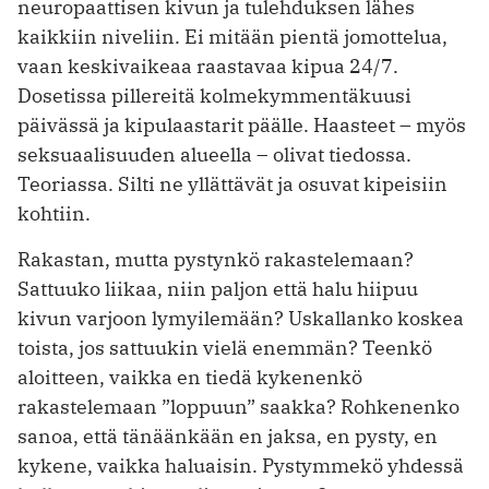
neuropaattisen kivun ja tulehduksen lähes
kaikkiin niveliin. Ei mitään pientä jomottelua,
vaan keskivaikeaa raastavaa kipua 24/7.
Dosetissa pillereitä kolmekymmentäkuusi
päivässä ja kipulaastarit päälle. Haasteet – myös
seksuaalisuuden alueella – olivat tiedossa.
Teoriassa. Silti ne yllättävät ja osuvat kipeisiin
kohtiin.
Rakastan, mutta pystynkö rakastelemaan?
Sattuuko liikaa, niin paljon että halu hiipuu
kivun varjoon lymyilemään? Uskallanko koskea
toista, jos sattuukin vielä enemmän? Teenkö
aloitteen, vaikka en tiedä kykenenkö
rakastelemaan ”loppuun” saakka? Rohkenenko
sanoa, että tänäänkään en jaksa, en pysty, en
kykene, vaikka haluaisin. Pystymmekö yhdessä