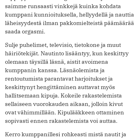
saimme runsaasti vinkkejä kuinka kohdata
kumppani kunnioituksella, hellyydellä ja nauttia
läheisyydestä ilman pakkomielteistä päämäärää
saada orgasmi.
Sulje puhelimet, televisio, tietokone ja muut
häiriötekijät. Nautinto lisääntyy, kun keskittyy
olemaan täysillä läsnä, aistit avoimena
kumppanin kanssa. Läsnäolemista ja
rentoutumista parantavat harjoitukset ja
keskittynyt hengittäminen auttavat myös
hallitsemaan kipuja. Kokeile rakastelemista
sellaiseen vuorokauden aikaan, jolloin kivut
ovat vähimmillään. Kipulääkkeen ottaminen
sopivasti ennen rakastelemista voi auttaa.
Kerro kumppanillesi rohkeasti mistä nautit ja