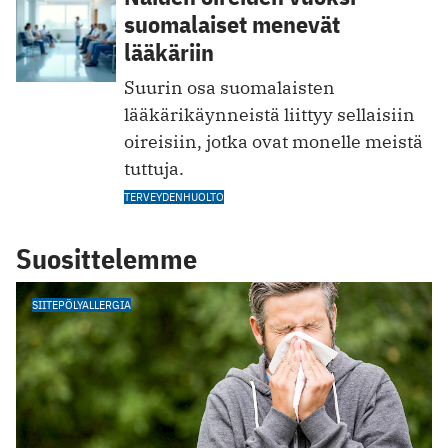
suomalaiset menevät
lääkäriin
Suurin osa suomalaisten
lääkärikäynneistä liittyy sellaisiin
oireisiin, jotka ovat monelle meistä
tuttuja.
TERVEYDENHUOLTO
Suosittelemme
SIITEPÖLYALLERGIA