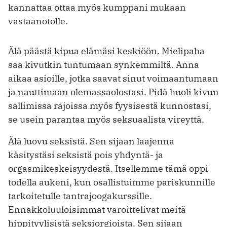
kannattaa ottaa myös kumppani mukaan
vastaanotolle.
Älä päästä kipua elämäsi keskiöön. Mielipaha
saa kivutkin tuntumaan synkemmiltä. Anna
aikaa asioille, jotka saavat sinut voimaantumaan
ja nauttimaan olemassaolostasi. Pidä huoli kivun
sallimissa rajoissa myös fyysisestä kunnostasi,
se usein parantaa myös seksuaalista vireyttä.
Älä luovu seksistä. Sen sijaan laajenna
käsitystäsi seksistä pois yhdyntä- ja
orgasmikeskeisyydestä. Itsellemme tämä oppi
todella aukeni, kun osallistuimme pariskunnille
tarkoitetulle tantrajoogakurssille.
Ennakkoluuloisimmat varoittelivat meitä
hippityylisistä seksiorgioista. Sen sijaan