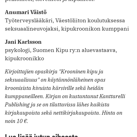
Anumari Väistö
Työterveyslääkäri, Väestöliiton koulutuksessa
seksuaalineuvojaksi, kipukroonikon kumppani
Jani Karlsson
psykologi, Suomen Kipu ry:n aluevastaava,
kipukroonikko
Kirjoittajien opaskirja "Krooninen kipu ja
seksuaalisuus" on käytännönläheinen opas
kroonisista kivuista kärsiville sekä heidän
kumppaneilleen. Kirjan on kustantanut Kanttarelli
Publishing ja se on tilattavissa lähes kaikista
kirjakaupoista sekä nettikirjakaupoista. Hinta on
noin 10 €.
Lue lisää jutun aiheesta