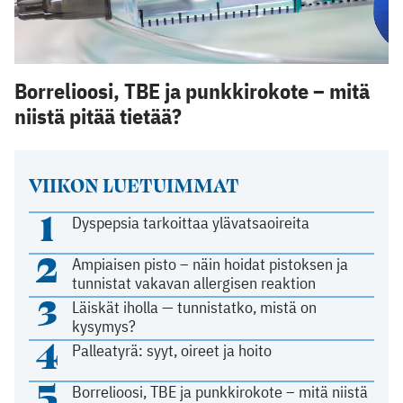
Borrelioosi, TBE ja punkkirokote – mitä
niistä pitää tietää?
VIIKON LUETUIMMAT
1
Dyspepsia tarkoittaa ylävatsaoireita
2
Ampiaisen pisto – näin hoidat pistoksen ja
tunnistat vakavan allergisen reaktion
3
Läiskät iholla — tunnistatko, mistä on
kysymys?
4
Palleatyrä: syyt, oireet ja hoito
5
Borrelioosi, TBE ja punkkirokote – mitä niistä