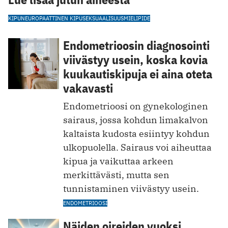
KIPU
NEUROPAATTINEN KIPU
SEKSUAALISUUS
MIELIPIDE
Endometrioosin diagnosointi
viivästyy usein, koska kovia
kuukautiskipuja ei aina oteta
vakavasti
Endometrioosi on gynekologinen
sairaus, jossa kohdun limakalvon
kaltaista kudosta esiintyy kohdun
ulkopuolella. Sairaus voi aiheuttaa
kipua ja vaikuttaa arkeen
merkittävästi, mutta sen
tunnistaminen viivästyy usein.
ENDOMETRIOOSI
Näiden oireiden vuoksi