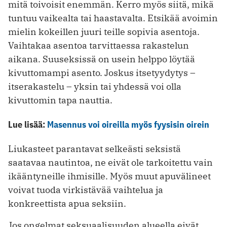
mitä toivoisit enemmän. Kerro myös siitä, mikä
tuntuu vaikealta tai haastavalta. Etsikää avoimin
mielin kokeillen juuri teille sopivia asentoja.
Vaihtakaa asentoa tarvittaessa rakastelun
aikana. Suuseksissä on usein helppo löytää
kivuttomampi asento. Joskus itsetyydytys –
itserakastelu – yksin tai yhdessä voi olla
kivuttomin tapa nauttia.
Lue lisää:
Masennus voi oireilla myös fyysisin oirein
Liukasteet parantavat selkeästi seksistä
saatavaa nautintoa, ne eivät ole tarkoitettu vain
ikääntyneille ihmisille. Myös muut apuvälineet
voivat tuoda virkistävää vaihtelua ja
konkreettista apua seksiin.
Jos ongelmat seksuaalisuuden alueella eivät