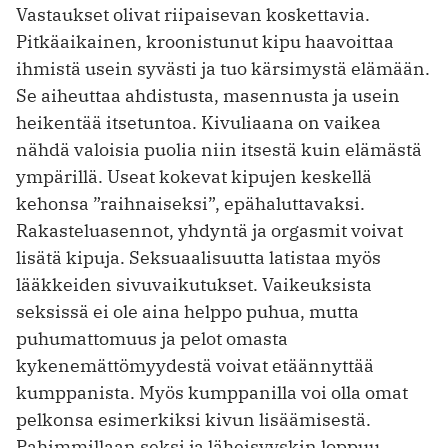
Vastaukset olivat riipaisevan koskettavia.
Pitkäaikainen, kroonistunut kipu haavoittaa
ihmistä usein syvästi ja tuo kärsimystä elämään.
Se aiheuttaa ahdistusta, masennusta ja usein
heikentää itsetuntoa. Kivuliaana on vaikea
nähdä valoisia puolia niin itsestä kuin elämästä
ympärillä. Useat kokevat kipujen keskellä
kehonsa ”raihnaiseksi”, epähaluttavaksi.
Rakasteluasennot, yhdyntä ja orgasmit voivat
lisätä kipuja. Seksuaalisuutta latistaa myös
lääkkeiden sivuvaikutukset. Vaikeuksista
seksissä ei ole aina helppo puhua, mutta
puhumattomuus ja pelot omasta
kykenemättömyydestä voivat etäännyttää
kumppanista. Myös kumppanilla voi olla omat
pelkonsa esimerkiksi kivun lisäämisestä.
Pahimmillaan seksi ja läheisyyskin loppuu