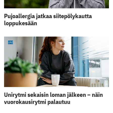
Pujoallergia jatkaa siitepölykautta
loppukesään
UNI
Unirytmi sekaisin loman jälkeen – näin
vuorokausirytmi palautuu