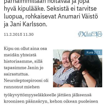
parhaimmillaan hoitavaa ja jopa
hyvä kipulääke. Seksistä ei tarvitse
luopua, rohkaisevat Anumari Väistö
ja Jani Karlsson.
11.2.2015 11.30
Kipu on ollut aina osa
Kuva 1 / 1
meidän yhteistä
historiaamme, sillä
tapasimme Janin jo
sairastuttua.
Neuroleptospiroosi oli
runnonut miehen
työkyvyttömyyseläkkeelle jättäen jälkeensä
kroonisen päänsäryn, kehon oikean puoleisen