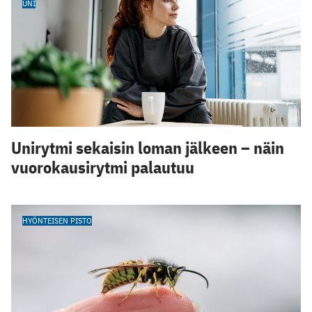
UNI
Unirytmi sekaisin loman jälkeen – näin
vuorokausirytmi palautuu
HYÖNTEISEN PISTO