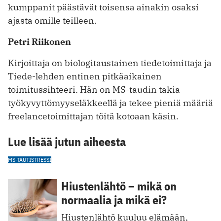
kumppanit päästävät toisensa ainakin osaksi
ajasta omille teilleen.
Petri Riikonen
Kirjoittaja on biologitaustainen tiedetoimittaja ja
Tiede-lehden entinen pitkäaikainen
toimitussihteeri. Hän on MS-taudin takia
työkyvyttömyyseläkkeellä ja tekee pieniä määriä
freelancetoimittajan töitä kotoaan käsin.
Lue lisää jutun aiheesta
MS-TAUTI
STRESSI
Hiustenlähtö – mikä on
normaalia ja mikä ei?
Hiustenlähtö kuuluu elämään,