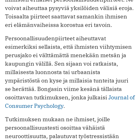
voivat aiheuttaa pysyviä yksilöiden välisiä eroja.
Toisaalta piirteet saattavat samankin ihmisen
eri elämänvaiheissa korostua eri tavoin.
Persoonallisuudenpiirteet aiheuttavat
esimerkiksi sellaista, että ihmisten viihtymisen
perusjako ei välttämättä menekään metsän ja
kaupungin välillä. Sen sijaan voi ratkaista,
millaisesta luonnosta tai urbaanista
ympäristöstä on kyse ja millaisia tunteita juuri
se herättää. Bongasin viime kesänä tällaista
osoittavan tutkimuksen, jonka julkaisi
Journal of
Consumer Psychology
.
Tutkimuksen mukaan ne ihmiset, joille
persoonallisuustesti osoittaa vähäistä
neuroottisuutta, palautuvat työstressistään