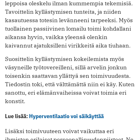
leppoisa oleskelu ilman kummempia tekemisiä.
Tavoittelin kyllästymisen tunteita, ja niiden
kasautuessa totesin levänneeni tarpeeksi. Myös
tuollainen passiivinen lomailu toimi kohdallani
aikansa hyvin, vaikka yleensä olenkin
kaivannut ajatuksilleni virikkeitä aika tiuhaan.
Suosittelin kyllästymisen kokeilemista myös
väsyneille työtovereilleni, sillä arvelin jonkun
toisenkin saattavan yllättyä sen toimivuudesta.
Tiedostin toki, että välttämättä niin ei käy. Kuten
sanottu, eri elämänvaiheissa voivat toimia eri
konstit.
Lue lisää:
Hyperventilaatio voi säikäyttää
Lisäksi toimivuuteen voivat vaikuttaa eri
ihmisten erilaiset persoonallisuudenpiirteet. Ne