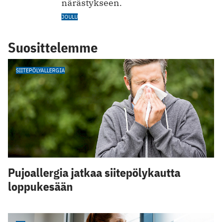
närästykseen.
JOULU
Suosittelemme
SIITEPÖLYALLERGIA
Pujoallergia jatkaa siitepölykautta
loppukesään