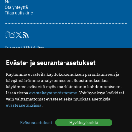
Me
Ota yhteyttä
Tilaa uutiskirje
Suomen Lääkäriliitto
Mäkelänkatu 2, PL 49
Eväste- ja seuranta-asetukset
00510 Helsinki
puh. (09) 393 091
Käytämme evästeitä käyttökokemuksen parantamiseen ja
toimitus@potilaanlaakarilehti.fi
kävijämäärämme analysoimiseen. Suostumuksellasi
käytämme evästeitä myös markkinoinnin kohdentamiseen.
ISSN 2323-9476
Lisää tietoa
evästekäytännöistämme
. Voit hyväksyä kaikki tai
vain välttämättömät evästeet sekä muokata asetuksia
evästeasetuksissa
.
Evästeasetukset
Hyväksy kaikki