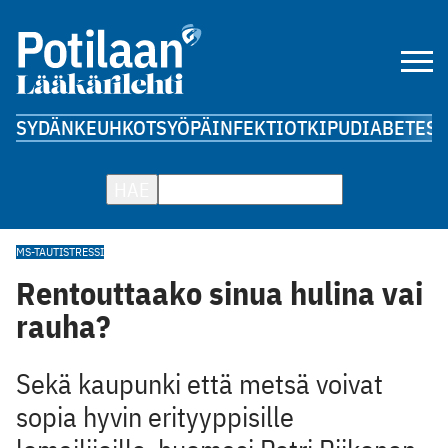
SYDÄN
KEUHKOT
SYÖPÄ
INFEKTIOT
KIPU
DIABETES
A
HAE
MS-TAUTI
STRESSI
Rentouttaako sinua hulina vai
rauha?
Sekä kaupunki että metsä voivat
sopia hyvin erityyppisille