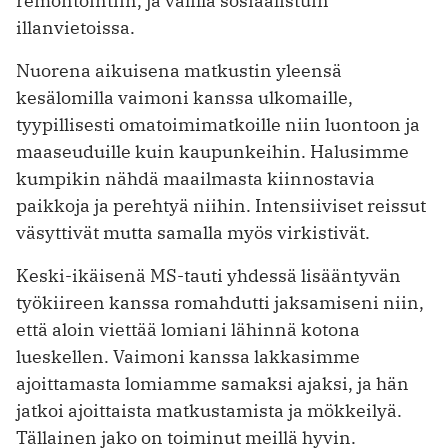
remontointiin, ja välillä sosiaalistuin
illanvietoissa.
Nuorena aikuisena matkustin yleensä
kesälomilla vaimoni kanssa ulkomaille,
tyypillisesti omatoimimatkoille niin luontoon ja
maaseuduille kuin kaupunkeihin. Halusimme
kumpikin nähdä maailmasta kiinnostavia
paikkoja ja perehtyä niihin. Intensiiviset reissut
väsyttivät mutta samalla myös virkistivät.
Keski-ikäisenä MS-tauti yhdessä lisääntyvän
työkiireen kanssa romahdutti jaksamiseni niin,
että aloin viettää lomiani lähinnä kotona
lueskellen. Vaimoni kanssa lakkasimme
ajoittamasta lomiamme samaksi ajaksi, ja hän
jatkoi ajoittaista matkustamista ja mökkeilyä.
Tällainen jako on toiminut meillä hyvin.