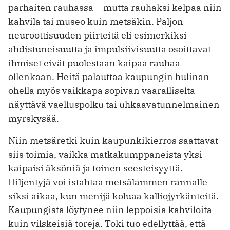
parhaiten rauhassa – mutta rauhaksi kelpaa niin
kahvila tai museo kuin metsäkin. Paljon
neuroottisuuden piirteitä eli esimerkiksi
ahdistuneisuutta ja impulsiivisuutta osoittavat
ihmiset eivät puolestaan kaipaa rauhaa
ollenkaan. Heitä palauttaa kaupungin hulinan
ohella myös vaikkapa sopivan vaaralliselta
näyttävä vaelluspolku tai uhkaavatunnelmainen
myrskysää.
Niin metsäretki kuin kaupunkikierros saattavat
siis toimia, vaikka matkakumppaneista yksi
kaipaisi äksöniä ja toinen seesteisyyttä.
Hiljentyjä voi istahtaa metsälammen rannalle
siksi aikaa, kun menijä koluaa kalliojyrkänteitä.
Kaupungista löytynee niin leppoisia kahviloita
kuin vilskeisiä toreja. Toki tuo edellyttää, että