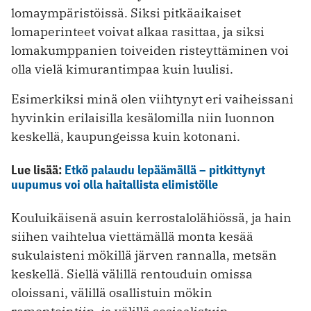
lomaympäristöissä. Siksi pitkäaikaiset
lomaperinteet voivat alkaa rasittaa, ja siksi
lomakumppanien toiveiden risteyttäminen voi
olla vielä kimurantimpaa kuin luulisi.
Esimerkiksi minä olen viihtynyt eri vaiheissani
hyvinkin erilaisilla kesälomilla niin luonnon
keskellä, kaupungeissa kuin kotonani.
Lue lisää:
Etkö palaudu lepäämällä – pitkittynyt
uupumus voi olla haitallista elimistölle
Kouluikäisenä asuin kerrostalolähiössä, ja hain
siihen vaihtelua viettämällä monta kesää
sukulaisteni mökillä järven rannalla, metsän
keskellä. Siellä välillä rentouduin omissa
oloissani, välillä osallistuin mökin