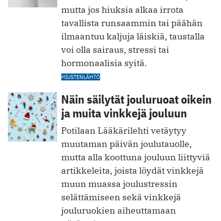
mutta jos hiuksia alkaa irrota
tavallista runsaammin tai päähän
ilmaantuu kaljuja läiskiä, taustalla
voi olla sairaus, stressi tai
hormonaalisia syitä.
HIUSTENLÄHTÖ
Näin säilytät jouluruoat oikein
ja muita vinkkejä jouluun
Potilaan Lääkärilehti vetäytyy
muutaman päivän joulutauolle,
mutta alla koottuna jouluun liittyviä
artikkeleita, joista löydät vinkkejä
muun muassa joulustressin
selättämiseen sekä vinkkejä
jouluruokien aiheuttamaan