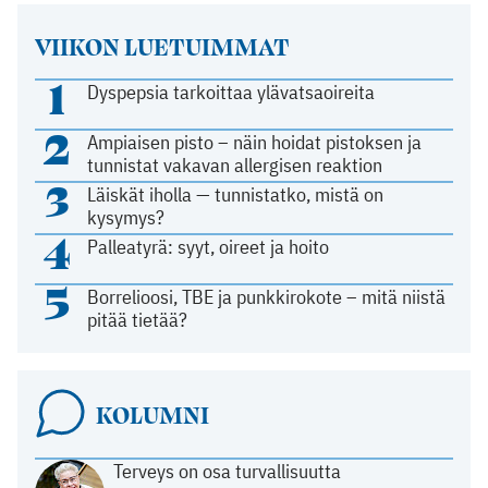
VIIKON LUETUIMMAT
1
Dyspepsia tarkoittaa ylävatsaoireita
2
Ampiaisen pisto – näin hoidat pistoksen ja
tunnistat vakavan allergisen reaktion
3
Läiskät iholla — tunnistatko, mistä on
kysymys?
4
Palleatyrä: syyt, oireet ja hoito
5
Borrelioosi, TBE ja punkkirokote – mitä niistä
pitää tietää?
KOLUMNI
Terveys on osa turvallisuutta