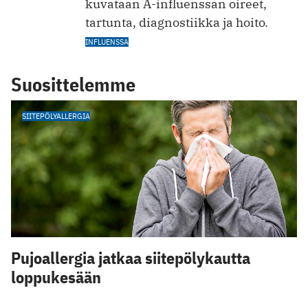
kuvataan A-influenssan oireet,
tartunta, diagnostiikka ja hoito.
INFLUENSSA
Suosittelemme
SIITEPÖLYALLERGIA
Pujoallergia jatkaa siitepölykautta
loppukesään