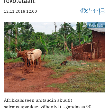
rokotetaan.
12.11.2015 12.00
Kuva 1 / 1
Afrikkalaiseen unitaudin akuutit
sairaustapaukset vähenivät Ugandassa 90