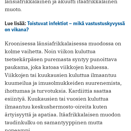
länsiafrikkalainen ja akuutti itäafrikkalainen
muoto.
Lue lisää:
Toistuvat infektiot – mikä vastustuskyvyssä
on vikana?
Kroonisessa länsiafrikkalaisessa muodossa on
kolme vaihetta. Noin viikon kuluttua
tsetsekärpäsen puremasta syntyy punoittava
paukama, joka katoaa viikkojen kuluessa.
Viikkojen tai kuukausien kuluttua ilmaantuu
kuumeilua ja imusolmukkeiden suurenemista,
ihottumaa ja turvotuksia. Kardiittia saattaa
esiintyä. Kuukausien tai vuosien kuluttua
ilmaantuu keskushermosto-oireita kuten
ärtyisyyttä ja apatiaa. Itäafrikkalaisen muodon
taudinkulku on samantyyppinen mutta
nopeampi.