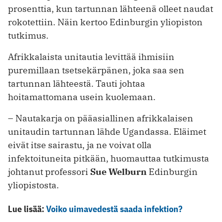
prosenttia, kun tartunnan lähteenä olleet naudat
rokotettiin. Näin kertoo Edinburgin yliopiston
tutkimus.
Afrikkalaista unitautia levittää ihmisiin
puremillaan tsetsekärpänen, joka saa sen
tartunnan lähteestä. Tauti johtaa
hoitamattomana usein kuolemaan.
– Nautakarja on pääasiallinen afrikkalaisen
unitaudin tartunnan lähde Ugandassa. Eläimet
eivät itse sairastu, ja ne voivat olla
infektoituneita pitkään, huomauttaa tutkimusta
johtanut professori
Sue Welburn
Edinburgin
yliopistosta.
Lue lisää:
Voiko uimavedestä saada infektion?