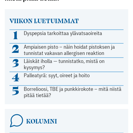
VIIKON LUETUIMMAT
1
Dyspepsia tarkoittaa ylävatsaoireita
2
Ampiaisen pisto – näin hoidat pistoksen ja
tunnistat vakavan allergisen reaktion
3
Läiskät iholla — tunnistatko, mistä on
kysymys?
4
Palleatyrä: syyt, oireet ja hoito
5
Borrelioosi, TBE ja punkkirokote – mitä niistä
pitää tietää?
KOLUMNI