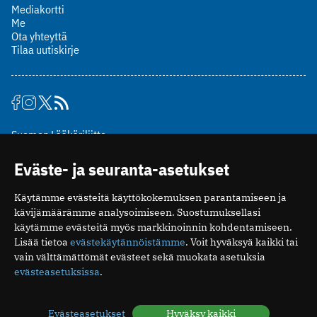
Mediakortti
Me
Ota yhteyttä
Tilaa uutiskirje
Suomen Lääkäriliitto
Mäkelänkatu 2, PL 49
Eväste- ja seuranta-asetukset
00510 Helsinki
puh. (09) 393 091
Käytämme evästeitä käyttökokemuksen parantamiseen ja
toimitus@potilaanlaakarilehti.fi
kävijämäärämme analysoimiseen. Suostumuksellasi
käytämme evästeitä myös markkinoinnin kohdentamiseen.
ISSN 2323-9476
Lisää tietoa
evästekäytännöistämme
. Voit hyväksyä kaikki tai
vain välttämättömät evästeet sekä muokata asetuksia
evästeasetuksissa
.
Evästeasetukset
Hyväksy kaikki