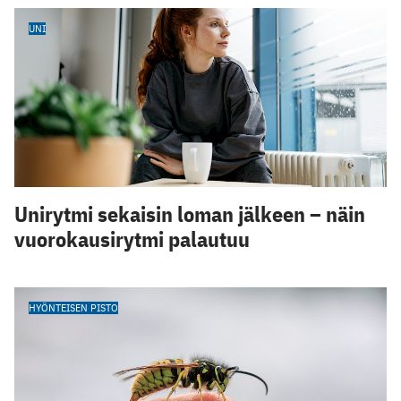
UNI
Unirytmi sekaisin loman jälkeen – näin
vuorokausirytmi palautuu
HYÖNTEISEN PISTO