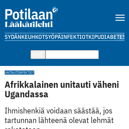
SYDÄN
KEUHKOT
SYÖPÄ
INFEKTIOT
KIPU
DIABETES
A
HAE
UNITAUTI
INFEKTIOT
Afrikkalainen unitauti väheni
Ugandassa
Ihmishenkiä voidaan säästää, jos
tartunnan lähteenä olevat lehmät