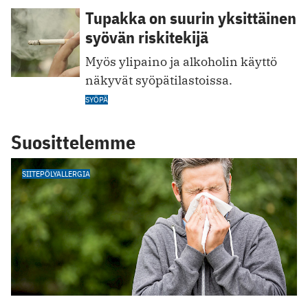
Tupakka on suurin yksittäinen
syövän riskitekijä
Myös ylipaino ja alkoholin käyttö
näkyvät syöpätilastoissa.
SYÖPÄ
Suosittelemme
SIITEPÖLYALLERGIA