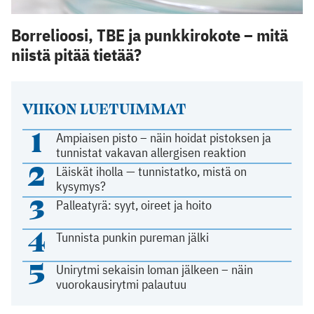
Borrelioosi, TBE ja punkkirokote – mitä
niistä pitää tietää?
VIIKON LUETUIMMAT
1
Ampiaisen pisto – näin hoidat pistoksen ja
tunnistat vakavan allergisen reaktion
2
Läiskät iholla — tunnistatko, mistä on
kysymys?
3
Palleatyrä: syyt, oireet ja hoito
4
Tunnista punkin pureman jälki
5
Unirytmi sekaisin loman jälkeen – näin
vuorokausirytmi palautuu