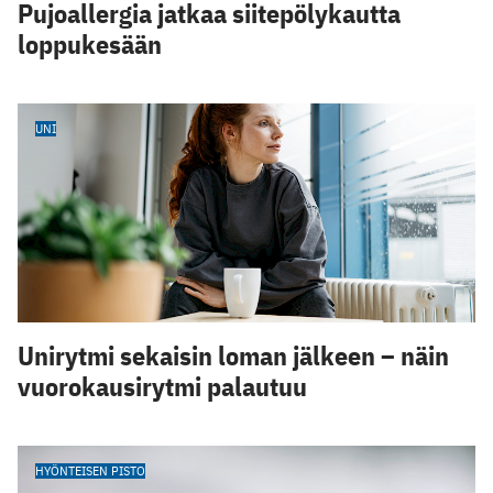
Pujoallergia jatkaa siitepölykautta
loppukesään
UNI
Unirytmi sekaisin loman jälkeen – näin
vuorokausirytmi palautuu
HYÖNTEISEN PISTO