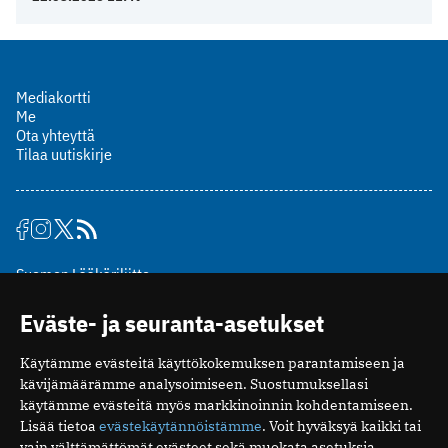
Mediakortti
Me
Ota yhteyttä
Tilaa uutiskirje
Suomen Lääkäriliitto
Mäkelänkatu 2, PL 49
Eväste- ja seuranta-asetukset
00510 Helsinki
puh. (09) 393 091
Käytämme evästeitä käyttökokemuksen parantamiseen ja
toimitus@potilaanlaakarilehti.fi
kävijämäärämme analysoimiseen. Suostumuksellasi
käytämme evästeitä myös markkinoinnin kohdentamiseen.
ISSN 2323-9476
Lisää tietoa
evästekäytännöistämme
. Voit hyväksyä kaikki tai
vain välttämättömät evästeet sekä muokata asetuksia