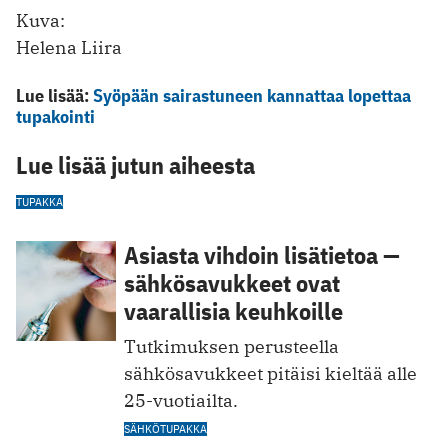
Kuva:
Helena Liira
Lue lisää:
Syöpään sairastuneen kannattaa lopettaa
tupakointi
Lue lisää jutun aiheesta
TUPAKKA
Asiasta vihdoin lisätietoa —
sähkösavukkeet ovat
vaarallisia keuhkoille
Tutkimuksen perusteella
sähkösavukkeet pitäisi kieltää alle
25-vuotiailta.
SÄHKÖTUPAKKA