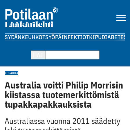
SYDÄN
KEUHKOT
SYÖPÄ
INFEKTIOT
KIPU
DIABETES
A
HAE
TUPAKKA
Australia voitti Philip Morrisin
kiistassa tuotemerkittömistä
tupakkapakkauksista
Australiassa vuonna 2011 säädetty