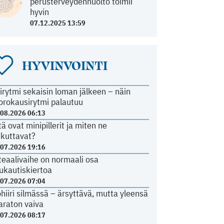
perusterveydenhuolto toimii
hyvin
07.12.2025 13:59
HYVINVOINTI
irytmi sekaisin loman jälkeen – näin
orokausirytmi palautuu
.08.2026 06:13
tä ovat minipillerit ja miten ne
ikuttavat?
.07.2026 19:16
teaalivaihe on normaali osa
ukautiskiertoa
.07.2026 07:04
ohiiri silmässä – ärsyttävä, mutta yleensä
araton vaiva
.07.2026 08:17