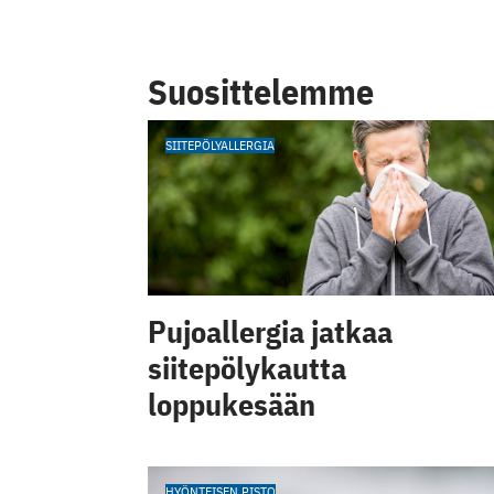
Suosittelemme
SIITEPÖLYALLERGIA
Pujoallergia jatkaa
siitepölykautta
loppukesään
HYÖNTEISEN PISTO