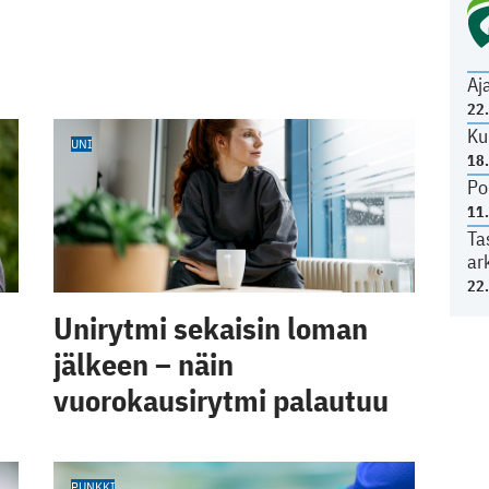
Aj
22
Ku
UNI
18
Po
11
Ta
ar
22
Unirytmi sekaisin loman
jälkeen – näin
vuorokausirytmi palautuu
PUNKKI