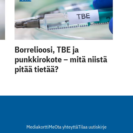
Borrelioosi, TBE ja
punkkirokote – mitä niistä
pitää tietää?
Mediakortti
Me
Ota yhteyttä
Tilaa uutiskirje