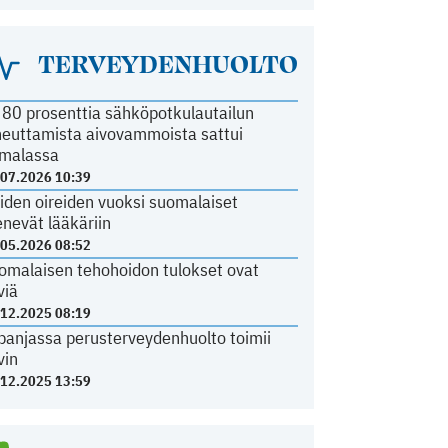
TERVEYDENHUOLTO
i 80 prosenttia sähköpotkulautailun
heuttamista aivovammoista sattui
malassa
.07.2026 10:39
iden oireiden vuoksi suomalaiset
nevät lääkäriin
.05.2026 08:52
omalaisen tehohoidon tulokset ovat
viä
.12.2025 08:19
panjassa perusterveydenhuolto toimii
vin
.12.2025 13:59