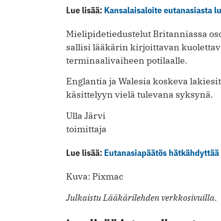
Lue lisää:
Kansalaisaloite eutanasiasta 
Mielipidetiedustelut Britanniassa osoi
sallisi lääkärin kirjoittavan kuole
terminaalivaiheen potilaalle.
Englantia ja Walesia koskeva lakies
käsittelyyn vielä tulevana syksynä.
Ulla Järvi
toimittaja
Lue lisää:
Eutanasiapäätös hätkähdyttää
Kuva: Pixmac
Julkaistu Lääkärilehden verkkosivuilla.