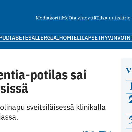
Mediakortti
Me
Ota yhteyttä
Tilaa uutiskirje
PU
DIABETES
ALLERGIA
IHO
MIELI
LAPSET
HYVINVOIN
V
ntia-potilas sai
sissä
linapu sveitsiläisessä klinikalla
iassa.