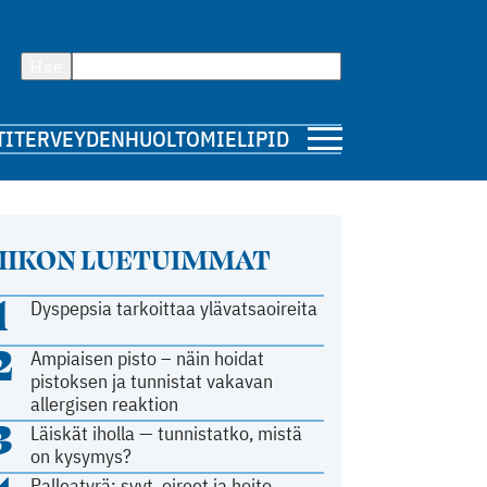
Hae
TI
TERVEYDENHUOLTO
MIELIPIDE
IIKON LUETUIMMAT
1
Dyspepsia tarkoittaa ylävatsaoireita
2
Ampiaisen pisto – näin hoidat
pistoksen ja tunnistat vakavan
allergisen reaktion
3
Läiskät iholla — tunnistatko, mistä
on kysymys?
Palleatyrä: syyt, oireet ja hoito