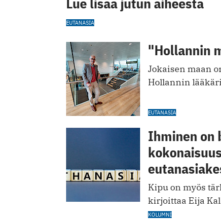
Lue lisää jutun aiheesta
EUTANASIA
"Hollannin m
Jokaisen maan on
Hollannin lääkär
EUTANASIA
Ihminen on 
kokonaisuus
eutanasiake
Kipu on myös tärk
kirjoittaa Eija Kal
KOLUMNI