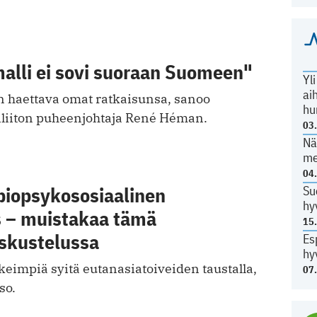
alli ei sovi suoraan Suomeen"
Yl
ai
 haettava omat ratkaisunsa, sanoo
hu
iliiton puheenjohtaja René Héman.
03
Nä
me
04
biopsykososiaalinen
Su
hy
 – muistakaa tämä
15
skustelussa
Es
hy
eimpiä syitä eutanasiatoiveiden taustalla,
07
so.