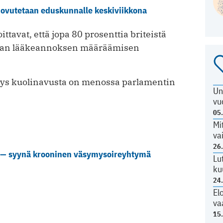
luovutetaan eduskunnalle keskiviikkona
ttavat, että jopa 80 prosenttia briteistä
ttavan lääkeannoksen määräämisen
itys kuolinavusta on menossa parlamentin
Un
vu
05
Mi
va
26
 — syynä krooninen väsymysoireyhtymä
Lu
ku
24
El
va
15