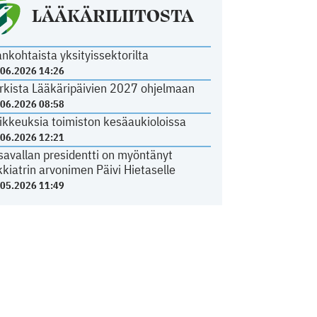
LÄÄKÄRILIITOSTA
ankohtaista yksityissektorilta
.06.2026 14:26
rkista Lääkäripäivien 2027 ohjelmaan
.06.2026 08:58
ikkeuksia toimiston kesäaukioloissa
.06.2026 12:21
savallan presidentti on myöntänyt
kkiatrin arvonimen Päivi Hietaselle
.05.2026 11:49