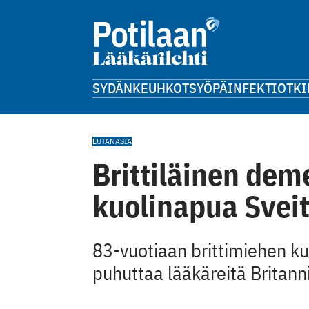
SYDÄN
KEUHKOT
SYÖPÄ
INFEKTIOT
KI
EUTANASIA
Brittiläinen deme
kuolinapua Sveit
83-vuotiaan brittimiehen kuo
puhuttaa lääkäreitä Britann