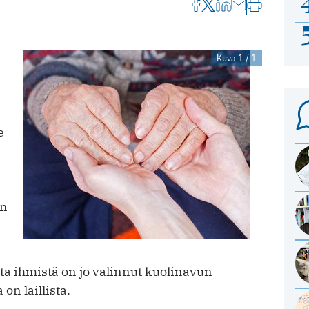
Kuva 1 / 1
e
an
ta ihmistä on jo valinnut kuolinavun
on laillista.