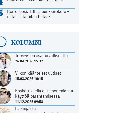
4
5
Borrelioosi, TBE ja punkkirokote –
mitä niistä pitää tietää?
KOLUMNI
Terveys on osa turvallisuutta
26.04.2026 15:32
Viikon käänteiset uutiset
15.03.2026 10:15
Kosketuksella olisi monenlaista
käyttöä parantamisessa
11.12.2025 09:58
Espanjassa