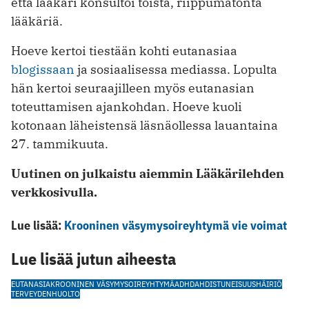
että lääkäri konsultoi toista, riippumatonta
lääkäriä.
Hoeve kertoi tiestään kohti eutanasiaa
blogissaan
ja sosiaalisessa mediassa. Lopulta
hän kertoi seuraajilleen myös eutanasian
toteuttamisen ajankohdan. Hoeve kuoli
kotonaan läheistensä läsnäollessa lauantaina
27. tammikuuta.
Uutinen on julkaistu aiemmin Lääkärilehden
verkkosivulla.
Lue lisää:
Krooninen väsymysoireyhtymä vie voimat
Lue lisää jutun aiheesta
EUTANASIA
KROONINEN VÄSYMYSOIREYHTYMÄ
ADHD
AHDISTUNEISUUSHÄIRIÖ
TERVEYDENHUOLTO