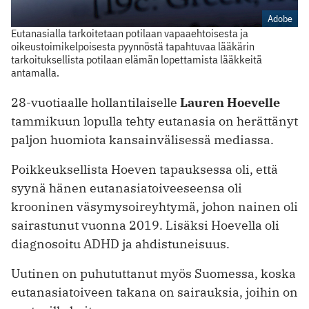
Adobe
Eutanasialla tarkoitetaan potilaan vapaaehtoisesta ja
oikeustoimikelpoisesta pyynnöstä tapahtuvaa lääkärin
tarkoituksellista potilaan elämän lopettamista lääkkeitä
antamalla.
28-vuotiaalle hollantilaiselle
Lauren Hoevelle
tammikuun lopulla tehty eutanasia on herättänyt
paljon huomiota kansainvälisessä mediassa.
Poikkeuksellista Hoeven tapauksessa oli, että
syynä hänen eutanasiatoiveeseensa oli
krooninen väsymysoireyhtymä, johon nainen oli
sairastunut vuonna 2019. Lisäksi Hoevella oli
diagnosoitu ADHD ja ahdistuneisuus.
Uutinen on puhututtanut myös Suomessa, koska
eutanasiatoiveen takana on sairauksia, joihin on