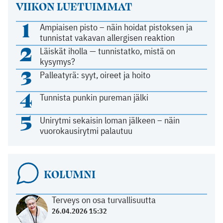
VIIKON LUETUIMMAT
1
Ampiaisen pisto – näin hoidat pistoksen ja
tunnistat vakavan allergisen reaktion
2
Läiskät iholla — tunnistatko, mistä on
kysymys?
3
Palleatyrä: syyt, oireet ja hoito
4
Tunnista punkin pureman jälki
5
Unirytmi sekaisin loman jälkeen – näin
vuorokausirytmi palautuu
KOLUMNI
Terveys on osa turvallisuutta
26.04.2026 15:32