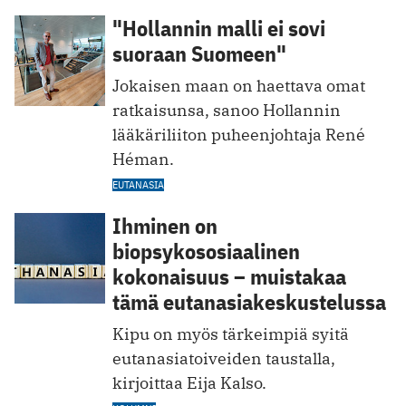
"Hollannin malli ei sovi
suoraan Suomeen"
Jokaisen maan on haettava omat
ratkaisunsa, sanoo Hollannin
lääkäriliiton puheenjohtaja René
Héman.
EUTANASIA
Ihminen on
biopsykososiaalinen
kokonaisuus – muistakaa
tämä eutanasiakeskustelussa
Kipu on myös tärkeimpiä syitä
eutanasiatoiveiden taustalla,
kirjoittaa Eija Kalso.