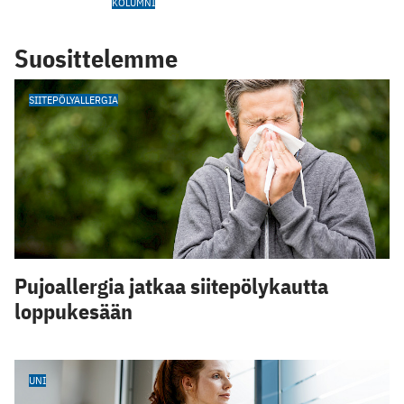
KOLUMNI
Suosittelemme
SIITEPÖLYALLERGIA
Pujoallergia jatkaa siitepölykautta
loppukesään
UNI