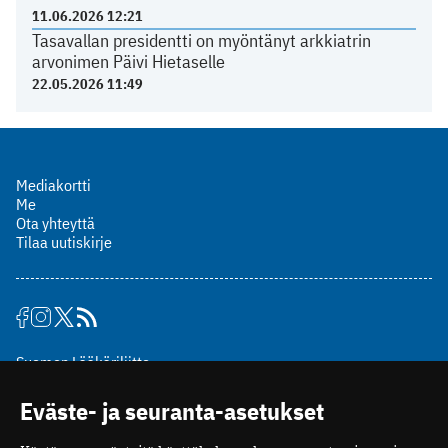
11.06.2026 12:21
Tasavallan presidentti on myöntänyt arkkiatrin
arvonimen Päivi Hietaselle
22.05.2026 11:49
Mediakortti
Me
Ota yhteyttä
Tilaa uutiskirje
Suomen Lääkäriliitto
Mäkelänkatu 2, PL 49
Eväste- ja seuranta-asetukset
00510 Helsinki
puh. (09) 393 091