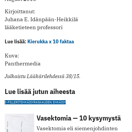
Kirjoittanut:
Juhana E. Idänpään-Heikkilä
lääketieteen professori
Lue lisää:
Kierukka x 10 faktaa
Kuva:
Panthermedia
Julkaistu Lääkärilehdessä 38/15.
Lue lisää jutun aiheesta
E-PILLERIT
EHKÄISY
RASKAUDEN EHKÄISY
Vasektomia — 10 kysymystä
Vasektomia eli siemenjohdinten