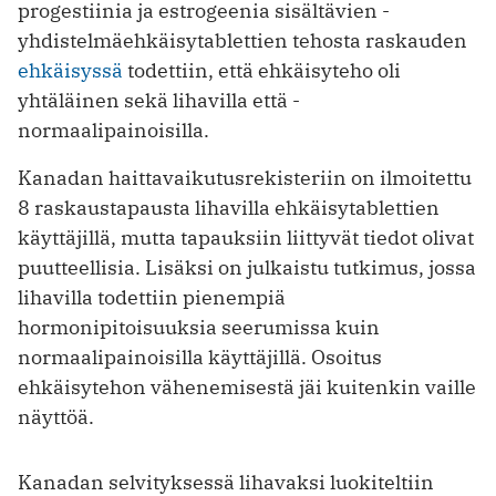
progestiinia ja estrogeenia sisältävien ­
yhdistelmäehkäisytablettien tehosta raskauden
ehkäisyssä
todettiin, että ehkäisyteho oli
yhtäläinen sekä lihavilla että ­
normaalipainoisilla.
Kanadan haittavaikutusrekisteriin on ilmoitettu
8 raskaustapausta lihavilla ehkäisytablettien
käyttäjillä, mutta tapauksiin liittyvät tiedot olivat
puutteellisia. Lisäksi on julkaistu tutkimus, jossa
lihavilla todettiin pienempiä
hormonipitoisuuksia seerumissa kuin
normaalipainoisilla käyttäjillä. Osoitus
ehkäisytehon vähenemisestä jäi kuitenkin vaille
näyttöä.
Kanadan selvityksessä lihavaksi luokiteltiin