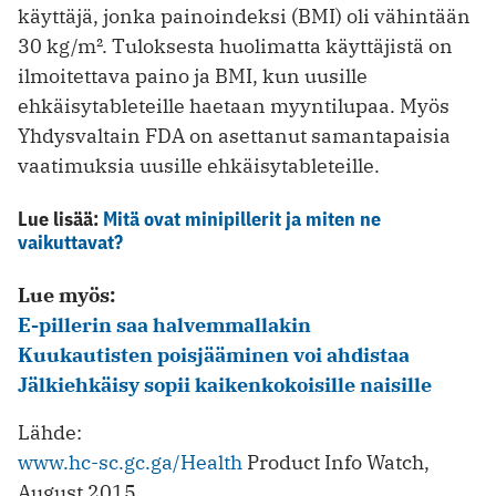
käyttäjä, jonka painoindeksi (BMI) oli vähintään
30 kg/m². Tuloksesta huolimatta käyttäjistä on
ilmoitettava paino ja BMI, kun uusille
ehkäisytableteille haetaan myyntilupaa. Myös
Yhdysvaltain FDA on asettanut samantapaisia
vaatimuksia uusille ehkäisytableteille.
Lue lisää:
Mitä ovat minipillerit ja miten ne
vaikuttavat?
Lue myös:
E-pillerin saa halvemmallakin
Kuukautisten poisjääminen voi ahdistaa
Jälkiehkäisy sopii kaikenkokoisille naisille
Lähde:
www.hc-sc.gc.ga/Health
Product Info Watch,
August 2015