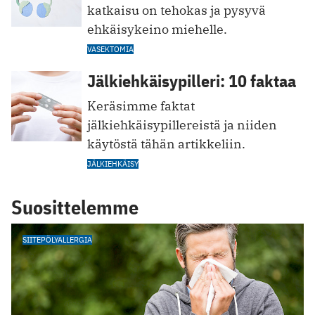
katkaisu on tehokas ja pysyvä
ehkäisykeino miehelle.
VASEKTOMIA
Jälkiehkäisypilleri: 10 faktaa
Keräsimme faktat
jälkiehkäisypillereistä ja niiden
käytöstä tähän artikkeliin.
JÄLKIEHKÄISY
Suosittelemme
SIITEPÖLYALLERGIA