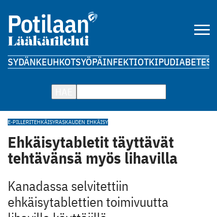
SYDÄN
KEUHKOT
SYÖPÄ
INFEKTIOT
KIPU
DIABETES
A
HAE
E-PILLERIT
EHKÄISY
RASKAUDEN EHKÄISY
Ehkäisytabletit täyttävät
tehtävänsä myös lihavilla
Kanadassa selvitettiin
ehkäisytablettien toimivuutta