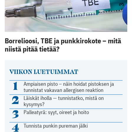
Borrelioosi, TBE ja punkkirokote – mitä
niistä pitää tietää?
VIIKON LUETUIMMAT
1
Ampiaisen pisto – näin hoidat pistoksen ja
tunnistat vakavan allergisen reaktion
2
Läiskät iholla — tunnistatko, mistä on
kysymys?
3
Palleatyrä: syyt, oireet ja hoito
4
Tunnista punkin pureman jälki