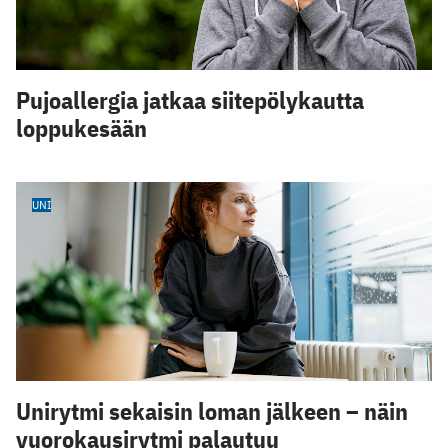
Pujoallergia jatkaa siitepölykautta
loppukesään
UNI
Unirytmi sekaisin loman jälkeen – näin
vuorokausirytmi palautuu