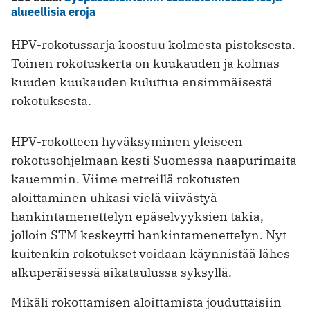
alueellisia eroja
HPV-rokotussarja koostuu kolmesta pistoksesta.
Toinen rokotuskerta on kuukauden ja kolmas
kuuden kuukauden kuluttua ensimmäisestä
rokotuksesta.
HPV-rokotteen hyväksyminen yleiseen
rokotusohjelmaan kesti Suomessa naapurimaita
kauemmin. Viime metreillä rokotusten
aloittaminen uhkasi vielä viivästyä
hankintamenettelyn epäselvyyksien takia,
jolloin STM keskeytti hankintamenettelyn. Nyt
kuitenkin rokotukset voidaan käynnistää lähes
alkuperäisessä aikataulussa syksyllä.
Mikäli rokottamisen aloittamista jouduttaisiin