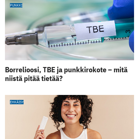
PUNKKI
Borrelioosi, TBE ja punkkirokote – mitä
niistä pitää tietää?
EHKÄISY