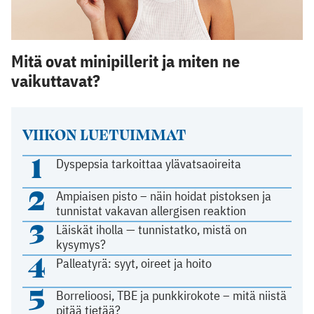
Mitä ovat minipillerit ja miten ne
vaikuttavat?
VIIKON LUETUIMMAT
1
Dyspepsia tarkoittaa ylävatsaoireita
2
Ampiaisen pisto – näin hoidat pistoksen ja
tunnistat vakavan allergisen reaktion
3
Läiskät iholla — tunnistatko, mistä on
kysymys?
4
Palleatyrä: syyt, oireet ja hoito
5
Borrelioosi, TBE ja punkkirokote – mitä niistä
pitää tietää?