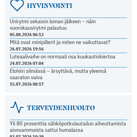
HYVINVOINTI
Unirytmi sekaisin loman jälkeen – näin
vuorokausirytmi palautuu
05.08.2026 06:13
Mitä ovat minipillerit ja miten ne vaikuttavat?
26.07.2026 19:16
Luteaalivaihe on normaali osa kuukautiskiertoa
24.07.2026 07:04
Elohiiri silmässä – ärsyttävä, mutta yleensä
vaaraton vaiva
15.07.2026 08:17
TERVEYDENHUOLTO
Yli 80 prosenttia sähköpotkulautailun aiheuttamista
aivovammoista sattui humalassa
03.07.2026 10:39