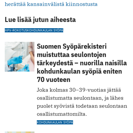
herättää kansainvälistä kiinnostusta
Lue lisää jutun aiheesta
HPV-ROKOTUS
KOHDUNKAULAN SYÖPÄ
Suomen Syöpärekisteri
muistuttaa seulontojen
tärkeydestä – nuorilla naisilla
kohdunkaulan syöpiä eniten
70 vuoteen
Joka kolmas 30–39-vuotias jättää
osallistumatta seulontaan, ja lähes
puolet syövistä todetaan seulontaan
osallistumattomilta.
KOHDUNKAULAN SYÖPÄ