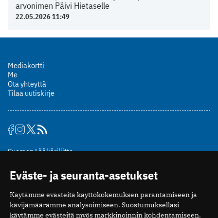
arvonimen Päivi Hietaselle
22.05.2026 11:49
Mediakortti
Me
Ota yhteyttä
Tilaa uutiskirje
Suomen Lääkäriliitto
Mäkelänkatu 2, PL 49
Eväste- ja seuranta-asetukset
00510 Helsinki
puh. (09) 393 091
Käytämme evästeitä käyttökokemuksen parantamiseen ja
toimitus@potilaanlaakarilehti.fi
kävijämäärämme analysoimiseen. Suostumuksellasi
käytämme evästeitä myös markkinoinnin kohdentamiseen.
ISSN 2323-9476