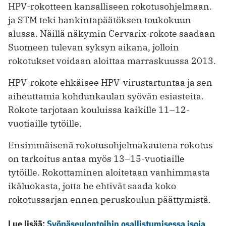
HPV-rokotteen kansalliseen rokotusohjelmaan.
ja STM teki hankintapäätöksen toukokuun
alussa. Näillä näkymin Cervarix-rokote saadaan
Suomeen tulevan syksyn aikana, jolloin
rokotukset voidaan aloittaa marraskuussa 2013.
HPV-rokote ehkäisee HPV-virustartuntaa ja sen
aiheuttamia kohdunkaulan syövän esiasteita.
Rokote tarjotaan kouluissa kaikille 11–12-
vuotiaille tytöille.
Ensimmäisenä rokotusohjelmakautena rokotus
on tarkoitus antaa myös 13–15-vuotiaille
tytöille. Rokottaminen aloitetaan vanhimmasta
ikäluokasta, jotta he ehtivät saada koko
rokotussarjan ennen peruskoulun päättymistä.
Lue lisää:
Syöpäseulontoihin osallistumisessa isoja