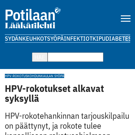
SYDÄN
KEUHKOT
SYÖPÄ
INFEKTIOT
KIPU
DIABETES
A
HAE
HPV-ROKOTUS
KOHDUNKAULAN SYÖPÄ
HPV-rokotukset alkavat
syksyllä
HPV-rokotehankinnan tarjouskilpailu
on päättynyt, ja rokote tulee