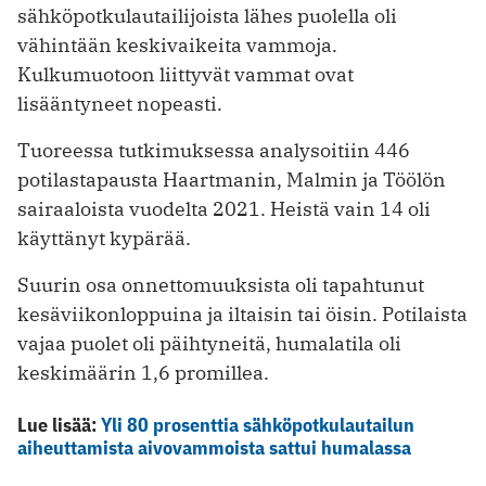
sähköpotkulautailijoista lähes puolella oli
vähintään keskivaikeita vammoja.
Kulkumuotoon liittyvät vammat ovat
lisääntyneet nopeasti.
Tuoreessa tutkimuksessa analysoitiin 446
potilastapausta Haartmanin, Malmin ja Töölön
sairaaloista vuodelta 2021. Heistä vain 14 oli
käyttänyt kypärää.
Suurin osa onnettomuuksista oli tapahtunut
kesäviikonloppuina ja iltaisin tai öisin. Potilaista
vajaa puolet oli päihtyneitä, humalatila oli
keskimäärin 1,6 promillea.
Lue lisää:
Yli 80 prosenttia sähköpotkulautailun
aiheuttamista aivovammoista sattui humalassa