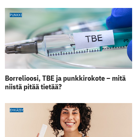
PUNKKI
Borrelioosi, TBE ja punkkirokote – mitä
niistä pitää tietää?
EHKÄISY