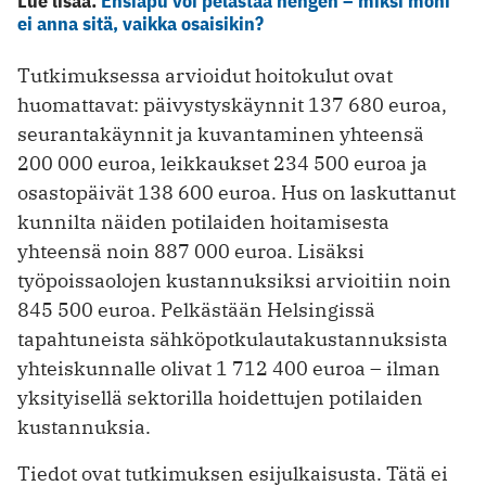
Lue lisää:
Ensiapu voi pelastaa hengen – miksi moni
ei anna sitä, vaikka osaisikin?
Tutkimuksessa arvioidut hoitokulut ovat
huomattavat: päivystyskäynnit 137 680 euroa,
seurantakäynnit ja kuvantaminen yhteensä
200 000 euroa, leikkaukset 234 500 euroa ja
osastopäivät 138 600 euroa. Hus on laskuttanut
kunnilta näiden potilaiden hoitamisesta
yhteensä noin 887 000 euroa. Lisäksi
työpoissaolojen kustannuksiksi arvioitiin noin
845 500 euroa. Pelkästään Helsingissä
tapahtuneista sähköpotkulautakustannuksista
yhteiskunnalle olivat 1 712 400 euroa – ilman
yksityisellä sektorilla hoidettujen potilaiden
kustannuksia.
Tiedot ovat tutkimuksen esijulkaisusta. Tätä ei