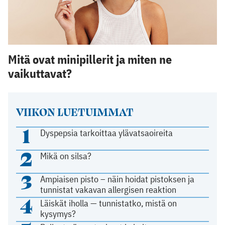
Mitä ovat minipillerit ja miten ne
vaikuttavat?
VIIKON LUETUIMMAT
1
Dyspepsia tarkoittaa ylävatsaoireita
2
Mikä on silsa?
3
Ampiaisen pisto – näin hoidat pistoksen ja
tunnistat vakavan allergisen reaktion
4
Läiskät iholla — tunnistatko, mistä on
kysymys?