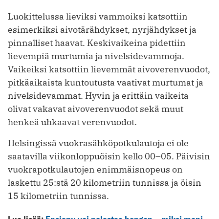
Luokittelussa lieviksi vammoiksi katsottiin
esimerkiksi aivotärähdykset, nyrjähdykset ja
pinnalliset haavat. Keskivaikeina pidettiin
lievempiä murtumia ja nivelsidevammoja.
Vaikeiksi katsottiin lievemmät aivoverenvuodot,
pitkäaikaista kuntoutusta vaativat murtumat ja
nivelsidevammat. Hyvin ja erittäin vaikeita
olivat vakavat aivoverenvuodot sekä muut
henkeä uhkaavat verenvuodot.
Helsingissä vuokrasähköpotkulautoja ei ole
saatavilla viikonloppuöisin kello 00–05. Päivisin
vuokrapotkulautojen enimmäisnopeus on
laskettu 25:stä 20 kilometriin tunnissa ja öisin
15 kilometriin tunnissa.