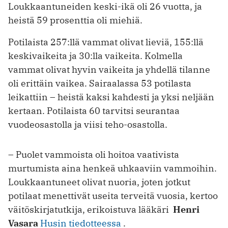
Loukkaantuneiden keski-ikä oli 26 vuotta, ja
heistä 59 prosenttia oli miehiä.
Potilaista 257:llä vammat olivat lieviä, 155:llä
keskivaikeita ja 30:lla vaikeita. Kolmella
vammat olivat hyvin vaikeita ja yhdellä tilanne
oli erittäin vaikea. Sairaalassa 53 potilasta
leikattiin – heistä kaksi kahdesti ja yksi neljään
kertaan. Potilaista 60 tarvitsi seurantaa
vuodeosastolla ja viisi teho-osastolla.
– Puolet vammoista oli hoitoa vaativista
murtumista aina henkeä uhkaaviin vammoihin.
Loukkaantuneet olivat nuoria, joten jotkut
potilaat menettivät useita terveitä vuosia, kertoo
väitöskirjatutkija, erikoistuva lääkäri
Henri
Vasara
Husin tiedotteessa
.