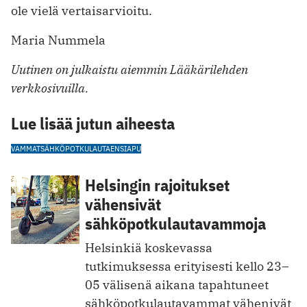
ole vielä vertaisarvioitu.
Maria Nummela
Uutinen on julkaistu aiemmin Lääkärilehden
verkkosivuilla.
Lue lisää jutun aiheesta
VAMMAT
SÄHKÖPOTKULAUTA
ENSIAPU
Helsingin rajoitukset
vähensivät
sähköpotkulautavammoja
Helsinkiä koskevassa
tutkimuksessa erityisesti kello 23–
05 välisenä aikana tapahtuneet
sähköpotkulautavammat vähenivät