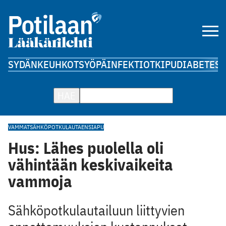
SYDÄN
KEUHKOT
SYÖPÄ
INFEKTIOT
KIPU
DIABETES
A
HAE
VAMMAT
SÄHKÖPOTKULAUTA
ENSIAPU
Hus: Lähes puolella oli
vähintään keskivaikeita
vammoja
Sähköpotkulautailuun liittyvien