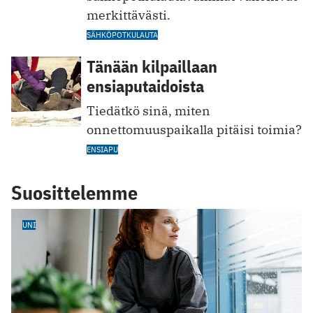
merkittävästi.
SÄHKÖPOTKULAUTA
Tänään kilpaillaan
ensiaputaidoista
Tiedätkö sinä, miten
onnettomuuspaikalla pitäisi toimia?
ENSIAPU
Suosittelemme
UNI