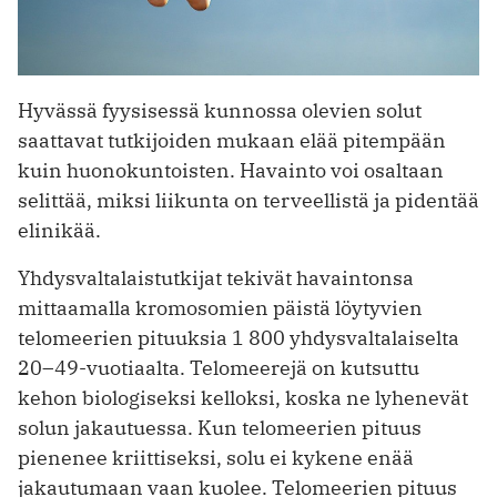
Hyvässä fyysisessä kunnossa olevien solut
saattavat tutkijoiden mukaan elää pitempään
kuin huonokuntoisten. Havainto voi osaltaan
selittää, miksi liikunta on terveellistä ja pidentää
elinikää.
Yhdysvaltalaistutkijat tekivät havaintonsa
mittaamalla kromosomien päistä löytyvien
telomeerien pituuksia 1 800 yhdysvaltalaiselta
20–49-vuotiaalta. Telomeerejä on kutsuttu
kehon biologiseksi kelloksi, koska ne lyhenevät
solun jakautuessa. Kun telomeerien pituus
pienenee kriittiseksi, solu ei kykene enää
jakautumaan vaan kuolee. Telomeerien pituus