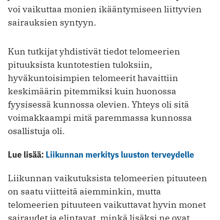
voi vaikuttaa monien ikääntymiseen liittyvien
sairauksien syntyyn.
Kun tutkijat yhdistivät tiedot telomeerien
pituuksista kuntotestien tuloksiin,
hyväkuntoisimpien telomeerit havaittiin
keskimäärin pitemmiksi kuin huonossa
fyysisessä kunnossa olevien. Yhteys oli sitä
voimakkaampi mitä paremmassa kunnossa
osallistuja oli.
Lue lisää:
Liikunnan merkitys luuston terveydelle
Liikunnan vaikutuksista telomeerien pituuteen
on saatu viitteitä aiemminkin, mutta
telomeerien pituuteen vaikuttavat hyvin monet
sairaudet ja elintavat, minkä lisäksi ne ovat