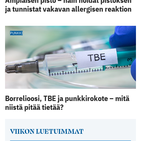
Ampiaisen pisto – näin hoidat pistoksen
ja tunnistat vakavan allergisen reaktion
PUNKKI
Borrelioosi, TBE ja punkkirokote – mitä
niistä pitää tietää?
VIIKON LUETUIMMAT