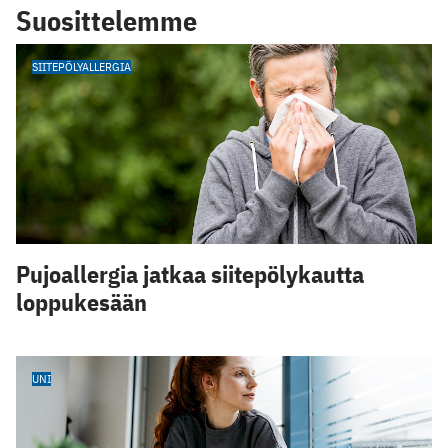
Suosittelemme
SIITEPÖLYALLERGIA
Pujoallergia jatkaa siitepölykautta
loppukesään
UNI