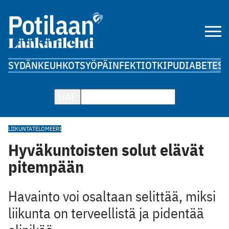
SYDÄN
KEUHKOT
SYÖPÄ
INFEKTIOT
KIPU
DIABETES
A
HAE
LIIKUNTA
TELOMEERI
Hyväkuntoisten solut elävät
pitempään
Havainto voi osaltaan selittää, miksi
liikunta on terveellistä ja pidentää