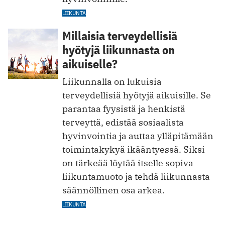
LIIKUNTA
Millaisia terveydellisiä
hyötyjä liikunnasta on
aikuiselle?
Liikunnalla on lukuisia
terveydellisiä hyötyjä aikuisille. Se
parantaa fyysistä ja henkistä
terveyttä, edistää sosiaalista
hyvinvointia ja auttaa ylläpitämään
toimintakykyä ikääntyessä. Siksi
on tärkeää löytää itselle sopiva
liikuntamuoto ja tehdä liikunnasta
säännöllinen osa arkea.
LIIKUNTA