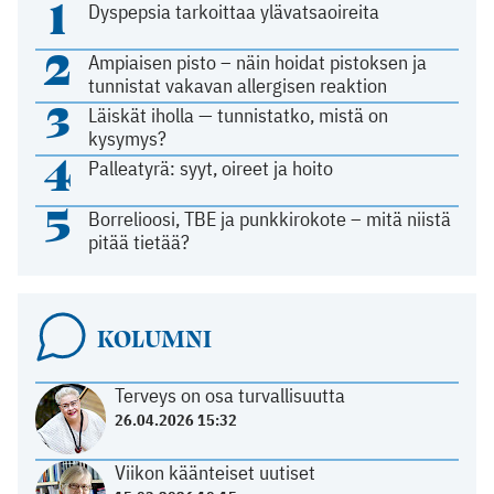
1
Dyspepsia tarkoittaa ylävatsaoireita
2
Ampiaisen pisto – näin hoidat pistoksen ja
tunnistat vakavan allergisen reaktion
3
Läiskät iholla — tunnistatko, mistä on
kysymys?
4
Palleatyrä: syyt, oireet ja hoito
5
Borrelioosi, TBE ja punkkirokote – mitä niistä
pitää tietää?
KOLUMNI
Terveys on osa turvallisuutta
26.04.2026 15:32
Viikon käänteiset uutiset