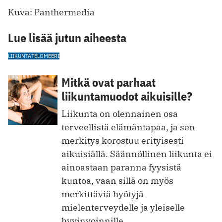
Kuva: Panthermedia
Lue lisää jutun aiheesta
LIIKUNTA
TELOMEERI
Mitkä ovat parhaat
liikuntamuodot aikuisille?
Liikunta on olennainen osa
terveellistä elämäntapaa, ja sen
merkitys korostuu erityisesti
aikuisiällä. Säännöllinen liikunta ei
ainoastaan paranna fyysistä
kuntoa, vaa n sillä on myös
merkittäviä hyötyjä
mielenterveydelle ja yleiselle
hyvinvoinnille.