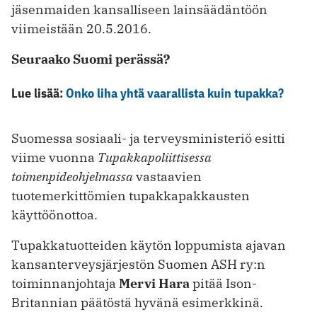
jäsenmaiden kansalliseen lainsäädäntöön
viimeistään 20.5.2016.
Seuraako Suomi perässä?
Lue lisää:
Onko liha yhtä vaarallista kuin tupakka?
Suomessa sosiaali- ja terveysministeriö esitti
viime vuonna
Tupakkapoliittisessa
toimenpideohjelmassa
vastaavien
tuotemerkittömien tupakkapakkausten
käyttöönottoa.
Tupakkatuotteiden käytön loppumista ajavan
kansanterveysjärjestön Suomen ASH ry:n
toiminnanjohtaja
Mervi Hara
pitää Ison-
Britannian päätöstä hyvänä esimerkkinä.