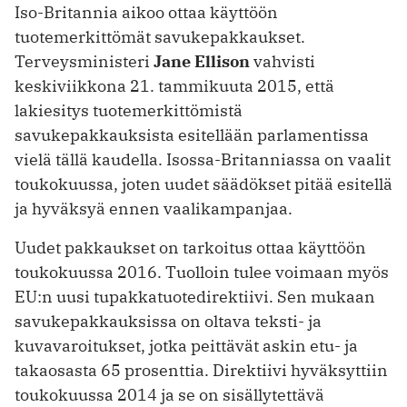
Iso-Britannia aikoo ottaa käyttöön
tuotemerkittömät savukepakkaukset.
Terveysministeri
Jane Ellison
vahvisti
keskiviikkona 21. tammikuuta 2015, että
lakiesitys tuotemerkittömistä
savukepakkauksista esitellään parlamentissa
vielä tällä kaudella. Isossa-Britanniassa on vaalit
toukokuussa, joten uudet säädökset pitää esitellä
ja hyväksyä ennen vaalikampanjaa.
Uudet pakkaukset on tarkoitus ottaa käyttöön
toukokuussa 2016. Tuolloin tulee voimaan myös
EU:n uusi tupakkatuotedirektiivi. Sen mukaan
savukepakkauksissa on oltava teksti- ja
kuvavaroitukset, jotka peittävät askin etu- ja
takaosasta 65 prosenttia. Direktiivi hyväksyttiin
toukokuussa 2014 ja se on sisällytettävä