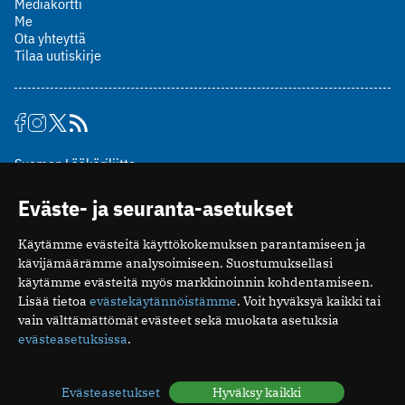
Mediakortti
Me
Ota yhteyttä
Tilaa uutiskirje
Suomen Lääkäriliitto
Mäkelänkatu 2, PL 49
Eväste- ja seuranta-asetukset
00510 Helsinki
puh. (09) 393 091
Käytämme evästeitä käyttökokemuksen parantamiseen ja
toimitus@potilaanlaakarilehti.fi
kävijämäärämme analysoimiseen. Suostumuksellasi
käytämme evästeitä myös markkinoinnin kohdentamiseen.
ISSN 2323-9476
Lisää tietoa
evästekäytännöistämme
. Voit hyväksyä kaikki tai
vain välttämättömät evästeet sekä muokata asetuksia
evästeasetuksissa
.
Evästeasetukset
Hyväksy kaikki