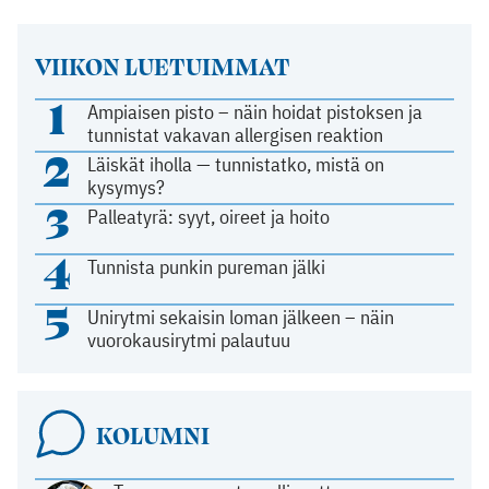
VIIKON LUETUIMMAT
1
Ampiaisen pisto – näin hoidat pistoksen ja
tunnistat vakavan allergisen reaktion
2
Läiskät iholla — tunnistatko, mistä on
kysymys?
3
Palleatyrä: syyt, oireet ja hoito
4
Tunnista punkin pureman jälki
5
Unirytmi sekaisin loman jälkeen – näin
vuorokausirytmi palautuu
KOLUMNI