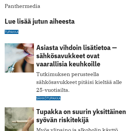
Panthermedia
Lue lisää jutun aiheesta
TUPAKKA
Asiasta vihdoin lisätietoa —
sähkösavukkeet ovat
vaarallisia keuhkoille
Tutkimuksen perusteella
sähkösavukkeet pitäisi kieltää alle
25-vuotiailta.
SÄHKÖTUPAKKA
Tupakka on suurin yksittäinen
syövän riskitekijä
Myös ylipaino ja alkoholin käyttö