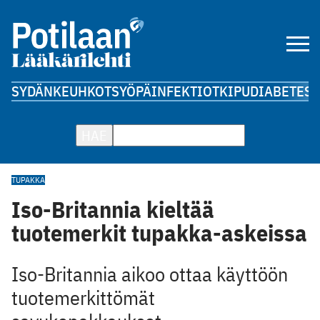
SYDÄN
KEUHKOT
SYÖPÄ
INFEKTIOT
KIPU
DIABETES
A
HAE
TUPAKKA
Iso-Britannia kieltää
tuotemerkit tupakka-askeissa
Iso-Britannia aikoo ottaa käyttöön
tuotemerkittömät