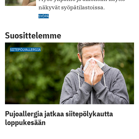
näkyvät syöpätilastoissa.
SYÖPÄ
Suosittelemme
SIITEPÖLYALLERGIA
Pujoallergia jatkaa siitepölykautta
loppukesään