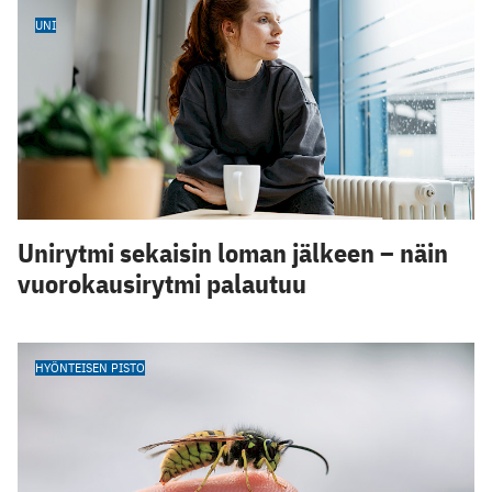
UNI
Unirytmi sekaisin loman jälkeen – näin
vuorokausirytmi palautuu
HYÖNTEISEN PISTO