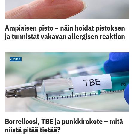
Ampiaisen pisto – näin hoidat pistoksen
ja tunnistat vakavan allergisen reaktion
PUNKKI
Borrelioosi, TBE ja punkkirokote – mitä
niistä pitää tietää?