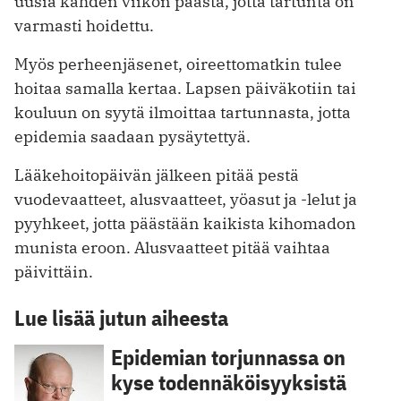
uusia kahden viikon päästä, jotta tartunta on
varmasti hoidettu.
Myös perheenjäsenet, oireettomatkin tulee
hoitaa samalla kertaa. Lapsen päiväkotiin tai
kouluun on syytä ilmoittaa tartunnasta, jotta
epidemia saadaan pysäytettyä.
Lääkehoitopäivän jälkeen pitää pestä
vuodevaatteet, alusvaatteet, yöasut ja -lelut ja
pyyhkeet, jotta päästään kaikista kihomadon
munista eroon. Alusvaatteet pitää vaihtaa
päivittäin.
Lue lisää jutun aiheesta
Epidemian torjunnassa on
kyse todennäköisyyksistä