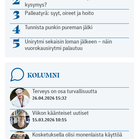
kysymys?
3
Palleatyrä: syyt, oireet ja hoito
4
Tunnista punkin pureman jälki
5
Unirytmi sekaisin loman jälkeen – näin
vuorokausirytmi palautuu
KOLUMNI
Terveys on osa turvallisuutta
26.04.2026 15:32
Viikon käänteiset uutiset
15.03.2026 10:15
Kosketuksella olisi monenlaista käyttöä