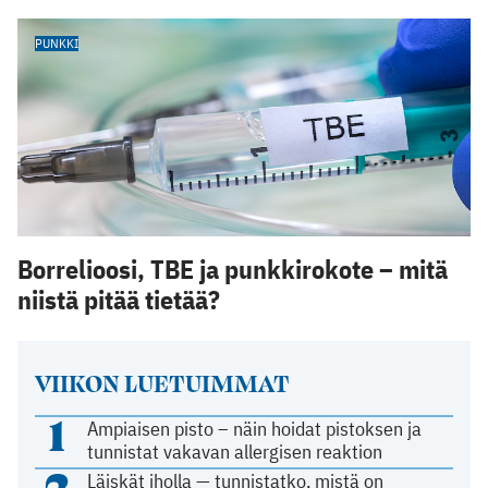
PUNKKI
Borrelioosi, TBE ja punkkirokote – mitä
niistä pitää tietää?
VIIKON LUETUIMMAT
1
Ampiaisen pisto – näin hoidat pistoksen ja
tunnistat vakavan allergisen reaktion
2
Läiskät iholla — tunnistatko, mistä on