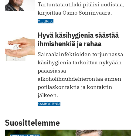
Tartuntatautilaki pitäisi uudistaa,
kirjoittaa Osmo Soininvaara.
MIELIPIDE
Hyvä käsihygienia säästää
ihmishenkiä ja rahaa
Sairaalainfektioiden torjunnassa
käsihygienia tarkoittaa nykyään
pääasiassa
alkoholihuuhdehierontaa ennen
potilaskontaktia ja kontaktin
jälkeen.
KÄSIHYGIENIA
Suosittelemme