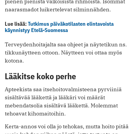
pienen pienistä valkoisista rihmoista. Isommat
naarasmadot luikertelevat silminnähden.
Lue lisää:
Tutkimus päiväkotilasten elintavoista
käynnistyy Etelä-Suomessa
Terveydenhoitajalta saa ohjeet ja näytetikun ns.
tikkunäytteen ottoon. Näytteen voi ottaa myös
kotona.
Lääkitse koko perhe
Apteekista saa itsehoitovalmisteena pyrviiniä
sisältävää lääkettä ja lääkäri voi määrät
mebendatsolia sisältävä lääkettä. Molemmat
tehoavat kihomaitoihin.
Kerta-annos voi olla jo tehokas, mutta hoito pitää