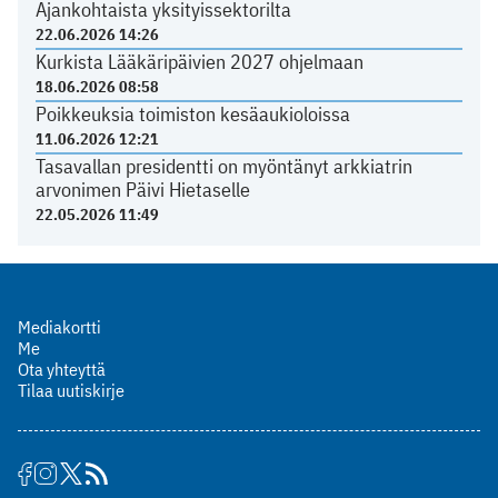
Ajankohtaista yksityissektorilta
22.06.2026 14:26
Kurkista Lääkäripäivien 2027 ohjelmaan
18.06.2026 08:58
Poikkeuksia toimiston kesäaukioloissa
11.06.2026 12:21
Tasavallan presidentti on myöntänyt arkkiatrin
arvonimen Päivi Hietaselle
22.05.2026 11:49
Mediakortti
Me
Ota yhteyttä
Tilaa uutiskirje