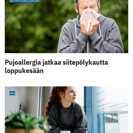
SIITEPÖLYALLERGIA
Pujoallergia jatkaa siitepölykautta
loppukesään
UNI