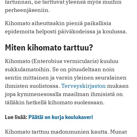
tartunnan, ne tarttuvat yleensä myös muihin
perheenjäseniin.
Kihomato aiheuttaakin pieniä paikallisia
epidemoita helposti päiväkodeissa ja koulussa.
Miten kihomato tarttuu?
Kihomato (Enterobius vermicularis) kuuluu
sukkulamatoihin. Se on pituudeltaan noin
sentin mittainen ja varsin yleinen seuralainen
ihmisten suolistossa.
Terveyskirjaston
mukaan
jopa kymmenesosalla maailman ihmisistä on
tälläkin hetkellä kihomato suolessaan.
Lue lisää:
Päätäi on kurja koulukaveri
Kihomato tarttuu madonmunien kautta. Munat