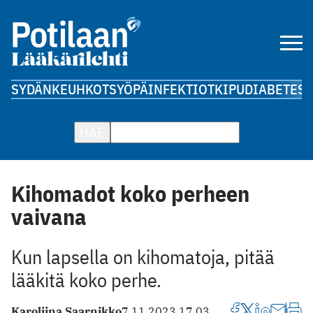
SYDÄN
KEUHKOT
SYÖPÄ
INFEKTIOT
KIPU
DIABETES
A
HAE
Kihomadot koko perheen
vaivana
Kun lapsella on kihomatoja, pitää
lääkitä koko perhe.
Karoliina Saarnikko
7.11.2023 17.03