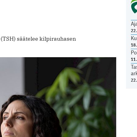
Aj
22
Ku
 (TSH) säätelee kilpirauhasen
18
Po
11
Ta
ar
22