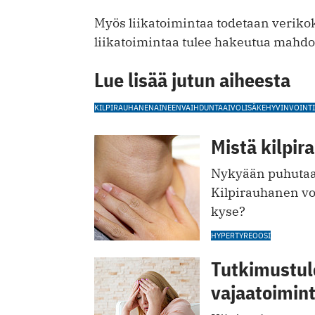
Myös liikatoimintaa todetaan veriko
liikatoimintaa tulee hakeutua mahdo
Lue lisää jutun aiheesta
KILPIRAUHANEN
AINEENVAIHDUNTA
AIVOLISÄKE
HYVINVOINTI
Mistä kilpir
Nykyään puhutaan
Kilpirauhanen voi
kyse?
HYPERTYREOOSI
Tutkimustul
vajaatoimint