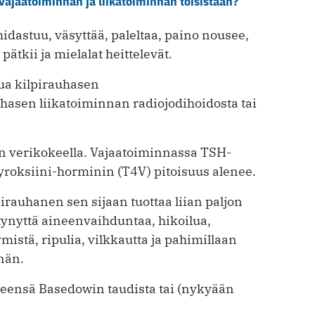
vajaatoiminnan ja liikatoiminnan toisistaan?
dastuu, väsyttää, paleltaa, paino nousee,
ätkii ja mielalat heittelevät.
tua kilpirauhasen
asen liikatoiminnan radiojodihoidosta tai
n verikokeella. Vajaatoiminnassa TSH-
roksiini-horminin (T4V) pitoisuus alenee.
irauhanen sen sijaan tuottaa liian paljon
tynyttä aineenvaihduntaa, hikoilua,
istä, ripulia, vilkkautta ja pahimillaan
nän.
yleensä Basedowin taudista tai (nykyään