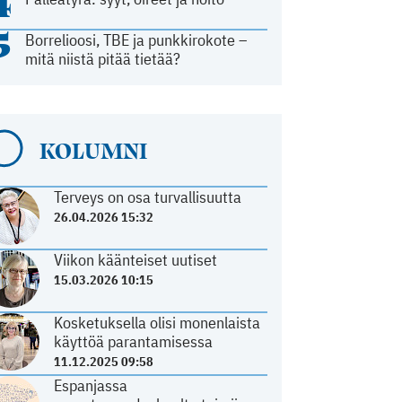
4
5
Borrelioosi, TBE ja punkkirokote –
mitä niistä pitää tietää?
KOLUMNI
Terveys on osa turvallisuutta
26.04.2026 15:32
Viikon käänteiset uutiset
15.03.2026 10:15
Kosketuksella olisi monenlaista
käyttöä parantamisessa
11.12.2025 09:58
Espanjassa