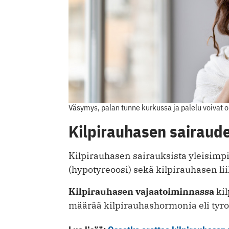
Väsymys, palan tunne kurkussa ja palelu voivat 
Kilpirauhasen sairaud
Kilpirauhasen sairauksista yleisimp
(hypotyreoosi) sekä kilpirauhasen li
Kilpirauhasen vajaatoiminnassa
kil
määrää kilpirauhashormonia eli tyro