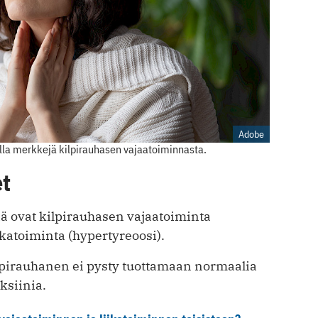
Adobe
olla merkkejä kilpirauhasen vajaatoiminnasta.
et
iä ovat kilpirauhasen vajaatoiminta
ikatoiminta (hypertyreoosi).
pirauhanen ei pysty tuottamaan normaalia
ksiinia.