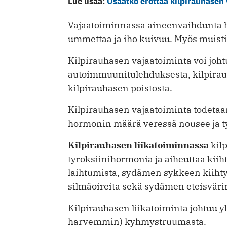
Lue lisää:
Osaatko erottaa kilpirauhasen 
Vajaatoiminnassa aineenvaihdunta hi
ummettaa ja iho kuivuu. Myös muisti p
Kilpirauhasen vajaatoiminta voi joh
autoimmuunitulehduksesta, kilpirauh
kilpirauhasen poistosta.
Kilpirauhasen vajaatoiminta todetaa
hormonin määrä veressä nousee ja ty
Kilpirauhasen liikatoiminnassa
kilp
tyroksiinihormonia ja aiheuttaa kiih
laihtumista, sydämen sykkeen kiihtym
silmäoireita sekä sydämen eteisväri
Kilpirauhasen liikatoiminta johtuu 
harvemmin) kyhmystruumasta.