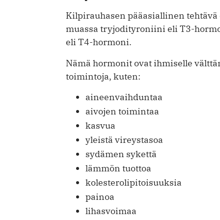
Kilpirauhasen pääasiallinen tehtävä 
muassa tryjodityroniini eli T3-hormo
eli T4-hormoni.
Nämä hormonit ovat ihmiselle välttä
toimintoja, kuten:
aineenvaihduntaa
aivojen toimintaa
kasvua
yleistä vireystasoa
sydämen sykettä
lämmön tuottoa
kolesterolipitoisuuksia
painoa
lihasvoimaa