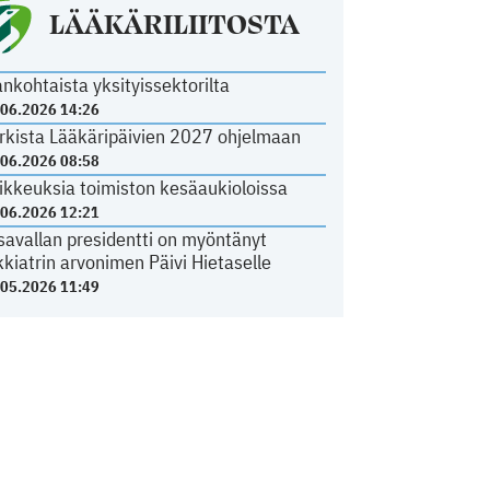
LÄÄKÄRILIITOSTA
ankohtaista yksityissektorilta
.06.2026 14:26
rkista Lääkäripäivien 2027 ohjelmaan
.06.2026 08:58
ikkeuksia toimiston kesäaukioloissa
.06.2026 12:21
savallan presidentti on myöntänyt
kkiatrin arvonimen Päivi Hietaselle
.05.2026 11:49