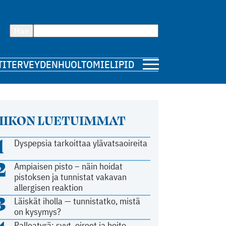
Hae
TI
TERVEYDENHUOLTO
MIELIPIDE
IIKON LUETUIMMAT
1
Dyspepsia tarkoittaa ylävatsaoireita
2
Ampiaisen pisto – näin hoidat
pistoksen ja tunnistat vakavan
allergisen reaktion
3
Läiskät iholla — tunnistatko, mistä
on kysymys?
Palleatyrä: syyt, oireet ja hoito