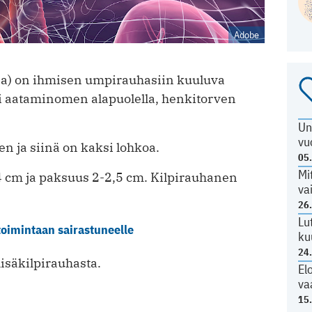
Adobe
dea) on ihmisen umpirauhasiin kuuluva
eti aataminomen alapuolella, henkitorven
Un
vu
 ja siinä on kaksi lohkoa.
05
Mi
4 cm ja paksuus 2-2,5 cm. Kilpirauhanen
va
26
Lu
toimintaan sairastuneelle
ku
24
lisäkilpirauhasta.
El
va
15