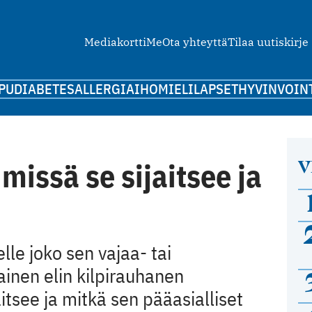
Mediakortti
Me
Ota yhteyttä
Tilaa uutiskirje
PU
DIABETES
ALLERGIA
IHO
MIELI
LAPSET
HYVINVOIN
V
missä se sijaitsee ja
le joko sen vajaa- tai
ainen elin kilpirauhanen
itsee ja mitkä sen pääasialliset