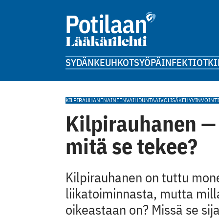
SYDÄN
KEUHKOT
SYÖPÄ
INFEKTIOT
KI
KILPIRAUHANEN
AINEENVAIHDUNTA
AIVOLISÄKE
HYVINVOINTI
Kilpirauhanen — 
mitä se tekee?
Kilpirauhanen on tuttu monel
liikatoiminnasta, mutta mill
oikeastaan on? Missä se sija