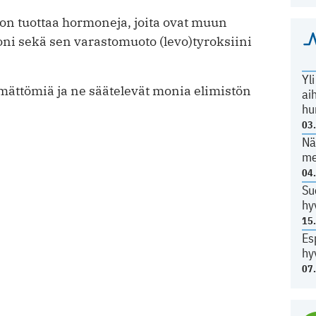
on tuottaa hormoneja, joita ovat muun
ni sekä sen varastomuoto (levo)tyroksiini
Yl
mättömiä ja ne säätelevät monia elimistön
ai
hu
03
Nä
me
04
Su
hy
15
Es
hy
07