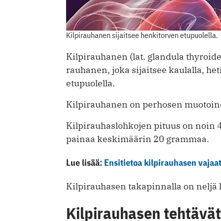
Kilpirauhanen sijaitsee henkitorven etupuolella.
Kilpirauhanen (lat. glandula thyroi
rauhanen, joka sijaitsee kaulalla, h
etupuolella.
Kilpirauhanen on perhosen muotoinen
Kilpirauhaslohkojen pituus on noin 
painaa keskimäärin 20 grammaa.
Lue lisää:
Ensitietoa kilpirauhasen vajaa
Kilpirauhasen takapinnalla on neljä 
Kilpirauhasen tehtävät