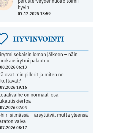
perusterveydenhuolto toimii
hyvin
07.12.2025 13:59
HYVINVOINTI
irytmi sekaisin loman jälkeen – näin
orokausirytmi palautuu
.08.2026 06:13
tä ovat minipillerit ja miten ne
ikuttavat?
.07.2026 19:16
teaalivaihe on normaali osa
ukautiskiertoa
.07.2026 07:04
ohiiri silmässä – ärsyttävä, mutta yleensä
araton vaiva
.07.2026 08:17