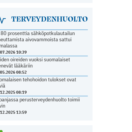
TERVEYDENHUOLTO
i 80 prosenttia sähköpotkulautailun
heuttamista aivovammoista sattui
malassa
.07.2026 10:39
iden oireiden vuoksi suomalaiset
nevät lääkäriin
.05.2026 08:52
omalaisen tehohoidon tulokset ovat
viä
.12.2025 08:19
panjassa perusterveydenhuolto toimii
vin
.12.2025 13:59