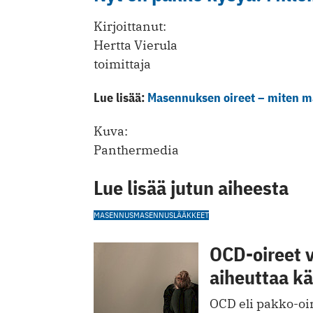
Kirjoittanut:
Hertta Vierula
toimittaja
Lue lisää:
Masennuksen oireet – miten ma
Kuva:
Panthermedia
Lue lisää jutun aiheesta
MASENNUS
MASENNUSLÄÄKKEET
OCD-oireet v
aiheuttaa k
OCD eli pakko-oir