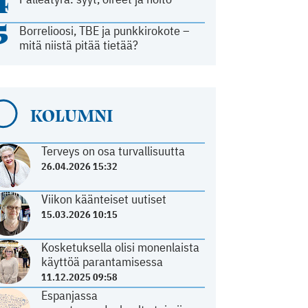
4
5
Borrelioosi, TBE ja punkkirokote –
mitä niistä pitää tietää?
KOLUMNI
Terveys on osa turvallisuutta
26.04.2026 15:32
Viikon käänteiset uutiset
15.03.2026 10:15
Kosketuksella olisi monenlaista
käyttöä parantamisessa
11.12.2025 09:58
Espanjassa