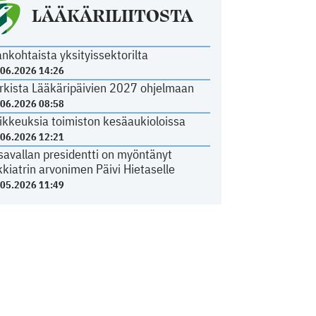
LÄÄKÄRILIITOSTA
ankohtaista yksityissektorilta
.06.2026 14:26
rkista Lääkäripäivien 2027 ohjelmaan
.06.2026 08:58
ikkeuksia toimiston kesäaukioloissa
.06.2026 12:21
savallan presidentti on myöntänyt
kkiatrin arvonimen Päivi Hietaselle
.05.2026 11:49