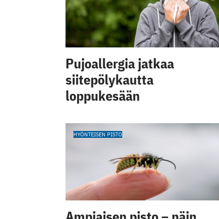
Pujoallergia jatkaa
siitepölykautta
loppukesään
HYÖNTEISEN PISTO
Ampiaisen pisto – näin