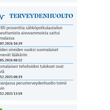
TERVEYDENHUOLTO
i 80 prosenttia sähköpotkulautailun
heuttamista aivovammoista sattui
malassa
.07.2026 10:39
iden oireiden vuoksi suomalaiset
nevät lääkäriin
.05.2026 08:52
omalaisen tehohoidon tulokset ovat
viä
.12.2025 08:19
panjassa perusterveydenhuolto toimii
vin
.12.2025 13:59