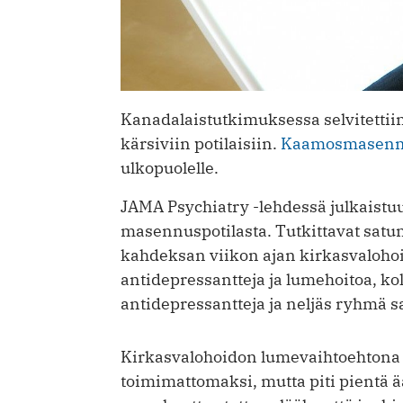
Kanadalaistutkimuksessa selvitettii
kärsiviin potilaisiin.
Kaamosmasenn
ulkopuolelle.
JAMA Psychiatry -lehdessä julkaist
masennuspotilasta. Tutkittavat satu
kahdeksan viikon ajan kirkasvalohoi
antidepressantteja ja lumehoitoa, ko
antidepressantteja ja neljäs ryhmä s
Kirkasvalohoidon lumevaihtoehtona käy
toimimattomaksi, mutta piti pientä ää