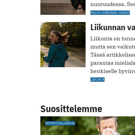
nuoruudessa. Sen
PAKKO-OIREINEN HÄIRIÖ
Liikunnan va
Liikunta on tunne
mutta sen vaikutu
Tässä artikkeliss
parantaa mieliala
henkiselle hyvinv
LIIKUNTA
Suosittelemme
SIITEPÖLYALLERGIA