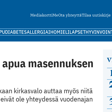
Mediakortti
Me
Ota yhteyttä
Tilaa uutiskirje
PU
DIABETES
ALLERGIA
IHO
MIELI
LAPSET
HYVINVOIN
V
n apua masennuksen
an kirkasvalo auttaa myös niitä
 eivät ole yhteydessä vuodenajan