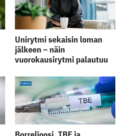
Unirytmi sekaisin loman
jälkeen – näin
vuorokausirytmi palautuu
PUNKKI
Borrelioosi, TBE ja