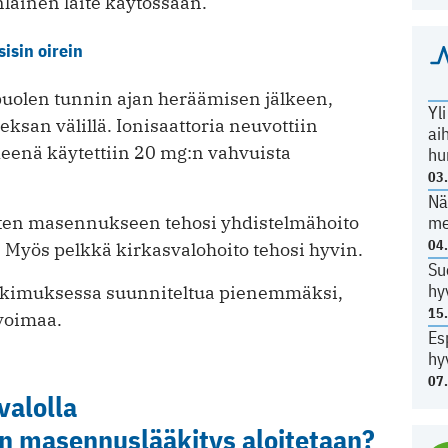
nlainen laite käytössään.
isin oirein
puolen tunnin ajan heräämisen jälkeen,
Yl
ksan välillä. Ionisaattoria neuvottiin
ai
enä käytettiin 20 mg:n vahvuista
hu
03
Nä
me
aiten masennukseen tehosi yhdistelmähoito
04
 Myös pelkkä kirkasvalohoito tehosi hyvin.
Su
hy
 tutkimuksessa suunniteltua pienemmäksi,
15
 voimaa.
Es
hy
07
alolla
in masennuslääkitys aloitetaan?