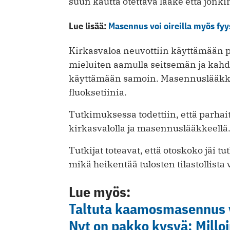
suun kautta otettava lääke että jonki
Lue lisää:
Masennus voi oireilla myös fyys
Kirkasvaloa neuvottiin käyttämään 
mieluiten aamulla seitsemän ja kahde
käyttämään samoin. Masennuslääkke
fluoksetiinia.
Tutkimuksessa todettiin, että parh
kirkasvalolla ja masennuslääkkeellä.
Tutkijat toteavat, että otoskoko jäi
mikä heikentää tulosten tilastollista
Lue myös:
Taltuta kaamosmasennus v
Nyt on pakko kysyä: Millo