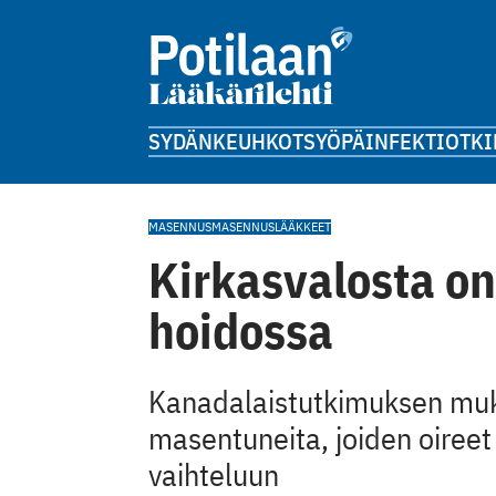
SYDÄN
KEUHKOT
SYÖPÄ
INFEKTIOT
KI
MASENNUS
MASENNUSLÄÄKKEET
Kirkasvalosta o
hoidossa
Kanadalaistutkimuksen muka
masentuneita, joiden oireet
vaihteluun