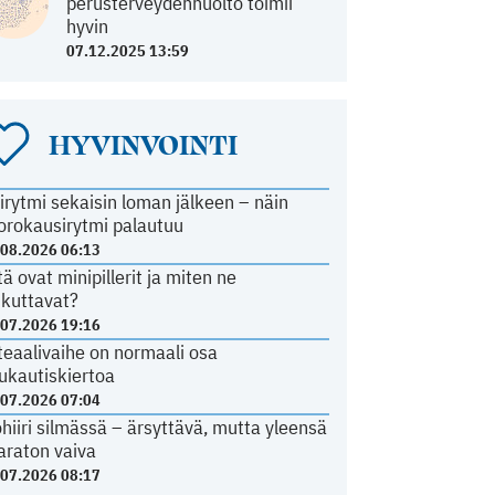
perusterveydenhuolto toimii
hyvin
07.12.2025 13:59
HYVINVOINTI
irytmi sekaisin loman jälkeen – näin
orokausirytmi palautuu
.08.2026 06:13
tä ovat minipillerit ja miten ne
ikuttavat?
.07.2026 19:16
teaalivaihe on normaali osa
ukautiskiertoa
.07.2026 07:04
ohiiri silmässä – ärsyttävä, mutta yleensä
araton vaiva
.07.2026 08:17