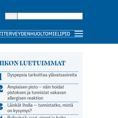
Hae
TI
TERVEYDENHUOLTO
MIELIPIDE
IIKON LUETUIMMAT
1
Dyspepsia tarkoittaa ylävatsaoireita
2
Ampiaisen pisto – näin hoidat
pistoksen ja tunnistat vakavan
allergisen reaktion
3
Läiskät iholla — tunnistatko, mistä
on kysymys?
Palleatyrä: syyt, oireet ja hoito