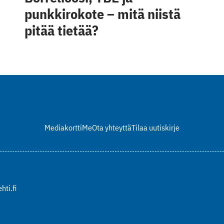
punkkirokote – mitä niistä
pitää tietää?
Mediakortti
Me
Ota yhteyttä
Tilaa uutiskirje
hti.fi