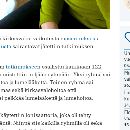
n kirkasvalon vaikutusta
masennuksesta
usta
sairastavat jätettiin tutkimuksen
Un
vu
05
uun
tutkimukseen
osallistui kaikkiaan 122
Mi
nnaistettiin neljään ryhmään. Yksi ryhmä sai
va
toa ja lumelääkettä. Toinen ryhmä sai
26
lmas sekä kirkasvalohoitoa että
Lu
ai pelkkää lumelääkettä ja lumehoitoa.
ku
24
El
tettiin ionisaattoria, joka oli tehty
va
ntä. Niinpä siis kaikilla ryhmillä oli sekä
15