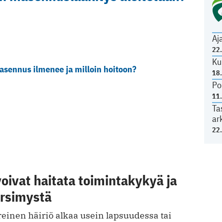
Aj
22
Ku
sennus ilmenee ja milloin hoitoon?
18
Po
11
Ta
ar
22
oivat haitata toimintakykyä ja
ärsimystä
einen häiriö alkaa usein lapsuudessa tai