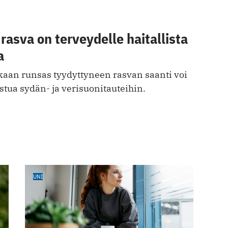
rasva on terveydelle haitallista
a
an runsas tyydyttyneen rasvan saanti voi
astua sydän- ja verisuonitauteihin.
UNI