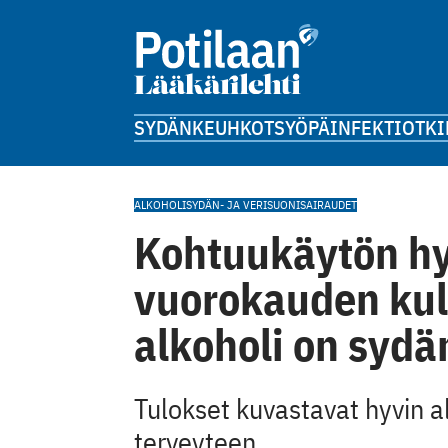
SYDÄN
KEUHKOT
SYÖPÄ
INFEKTIOT
KI
ALKOHOLI
SYDÄN- JA VERISUONISAIRAUDET
Kohtuukäytön hy
vuorokauden kul
alkoholi on sydä
Tulokset kuvastavat hyvin al
terveyteen.