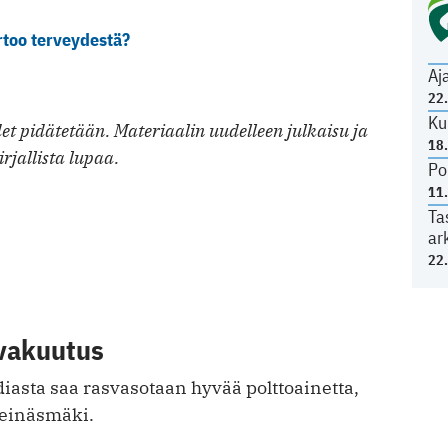
too terveydestä?
Aj
22
Ku
t pidätetään. Materiaalin uudelleen julkaisu ja
18
irjallista lupaa.
Po
11
Ta
ar
22
vakuutus
iasta saa rasvasotaan hyvää polttoainetta,
Heinäsmäki.