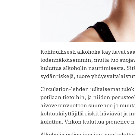
Kohtuullisesti alkoholia käyttävät sä
todennäköisemmin, mutta tuo suoja
kuluttua alkoholin nauttimisesta. S
sydänriskejä, tuore yhdysvaltalaistu
Circulation-lehden julkaisemat tulo
potilaan tietoihin, ja niiden peruste
aivoverenvuotoon suurenee jo muut
kohtuukäyttäjillä riskit häviävät ja
kuluttua. Viikon kuluttua pienenee m
Alkoholia paljon juovien suurkulutta