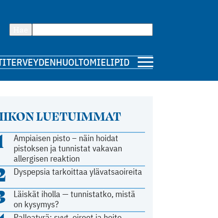
Hae
TI
TERVEYDENHUOLTO
MIELIPIDE
IIKON LUETUIMMAT
1
Ampiaisen pisto – näin hoidat
pistoksen ja tunnistat vakavan
allergisen reaktion
2
Dyspepsia tarkoittaa ylävatsaoireita
3
Läiskät iholla — tunnistatko, mistä
on kysymys?
Palleatyrä: syyt, oireet ja hoito