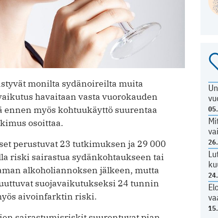
ästyvät monilta sydänoireilta muita
Un
vaikutus havaitaan vasta vuorokauden
vu
itä ennen myös kohtuukäyttö suurentaa
05
Mi
tkimus osoittaa.
va
26
kset perustuvat 23 tutkimuksen ja 29 000
Lu
ella riski sairastua sydänkohtaukseen tai
ku
aman alkoholiannoksen jälkeen, mutta
24
 muuttuvat suojavaikutukseksi 24 tunnin
El
yös aivoinfarktin riski.
va
15
jien sairastumisriskit suurentuvat pian