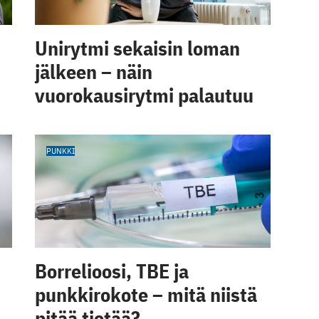
Unirytmi sekaisin loman
jälkeen – näin
vuorokausirytmi palautuu
PUNKKI
Borrelioosi, TBE ja
punkkirokote – mitä niistä
pitää tietää?