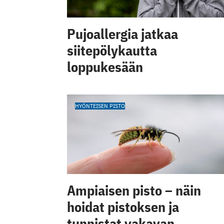
Pujoallergia jatkaa
siitepölykautta
loppukesään
HYÖNTEISEN PISTO
Ampiaisen pisto – näin
hoidat pistoksen ja
tunnistat vakavan