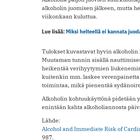
alkoholin juomisen jälkeen, mutta hei
viikonkaan kuluttua.
Lue lisää:
Miksi helteellä ei kannata juod
Tulokset kuvastavat hyvin alkoholin 
Muutaman tunnin sisällä nauttimises
heikentää verihyytymien liukenemis
kuitenkin mm. laskee verenpainetta 
toimintaa, mikä pienentää sydänoir
Alkoholin kohtuukäyttönä pidetään yl
enintään kahta alkoholiannosta päiv
Lähde:
Alcohol and Immediate Risk of Cardi
987.