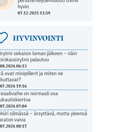
perusterveydenhuolto toimii
hyvin
07.12.2025 13:59
HYVINVOINTI
irytmi sekaisin loman jälkeen – näin
orokausirytmi palautuu
.08.2026 06:13
tä ovat minipillerit ja miten ne
ikuttavat?
.07.2026 19:16
teaalivaihe on normaali osa
ukautiskiertoa
.07.2026 07:04
ohiiri silmässä – ärsyttävä, mutta yleensä
araton vaiva
.07.2026 08:17