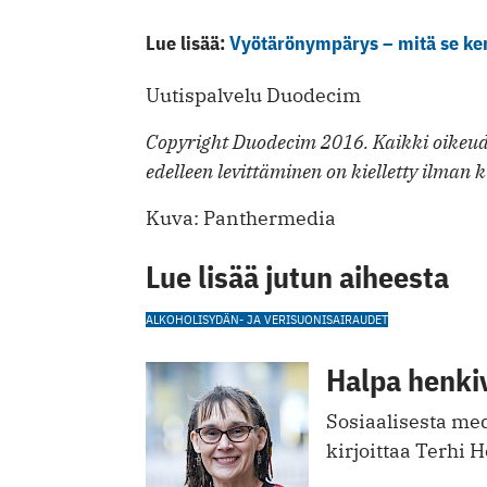
Lue lisää:
Vyötärönympärys – mitä se ker
Uutispalvelu Duodecim
Copyright Duodecim 2016. Kaikki oikeude
edelleen levittäminen on kielletty ilman k
Kuva: Panthermedia
Lue lisää jutun aiheesta
ALKOHOLI
SYDÄN- JA VERISUONISAIRAUDET
Halpa henki
Sosiaalisesta med
kirjoittaa Terhi 