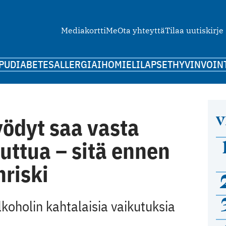
Mediakortti
Me
Ota yhteyttä
Tilaa uutiskirje
PU
DIABETES
ALLERGIA
IHO
MIELI
LAPSET
HYVINVOIN
V
ödyt saa vasta
uttua – sitä ennen
nriski
koholin kahtalaisia vaikutuksia