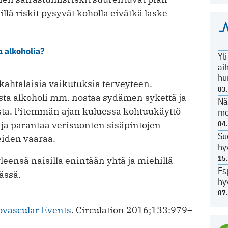
llä riskit pysyvät koholla eivätkä laske
a alkoholia?
Yl
ai
hu
kahtalaisia vaikutuksia terveyteen.
03
ta alkoholi mm. nostaa sydämen sykettä ja
Nä
ta. Pitemmän ajan kuluessa kohtuukäyttö
me
ja parantaa verisuonten sisäpintojen
04
Su
eiden vaaraa.
hy
15
eensä naisilla enintään yhtä ja miehillä
Es
ässä.
hy
07
ovascular Events
. Circulation 2016;133:979–