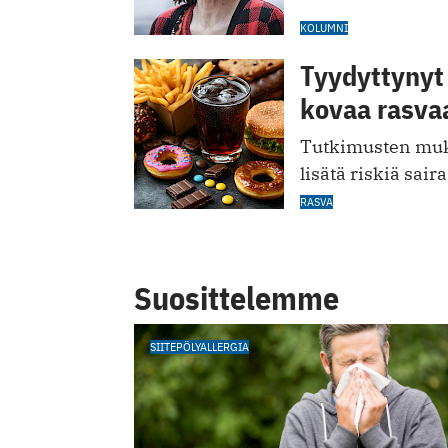
KOLUMNI
Tyydyttynyt 
kovaa rasva
Tutkimusten muka
lisätä riskiä sair
RASVA
Suosittelemme
SIITEPÖLYALLERGIA