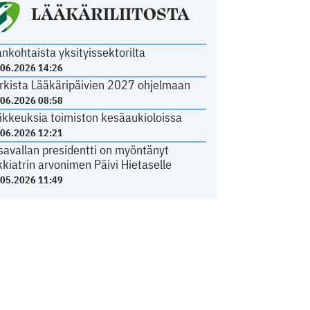
LÄÄKÄRILIITOSTA
ankohtaista yksityissektorilta
.06.2026 14:26
rkista Lääkäripäivien 2027 ohjelmaan
.06.2026 08:58
ikkeuksia toimiston kesäaukioloissa
.06.2026 12:21
savallan presidentti on myöntänyt
kkiatrin arvonimen Päivi Hietaselle
.05.2026 11:49