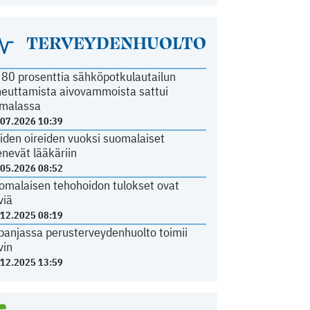
TERVEYDENHUOLTO
i 80 prosenttia sähköpotkulautailun
heuttamista aivovammoista sattui
malassa
.07.2026 10:39
iden oireiden vuoksi suomalaiset
nevät lääkäriin
.05.2026 08:52
omalaisen tehohoidon tulokset ovat
viä
.12.2025 08:19
panjassa perusterveydenhuolto toimii
vin
.12.2025 13:59