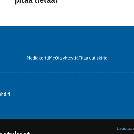
Mediakortti
Me
Ota yhteyttä
Tilaa uutiskirje
hti.fi
Evästea